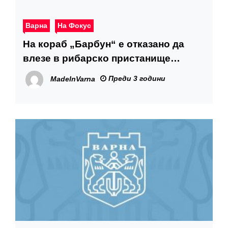
Варна
На Фокус
На кораб „Барбун“ е отказано да
влезе в рибарско пристанище
„Карантината“
Преди 3 години
MadeInVarna