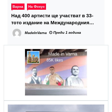
Варна
На Фокус
Над 400 артисти ще участват в 33-
тото издание на Международния
фолклорен фестивал „Варненско
Преди 1 година
MadeInVarna
лято“
Made in Varna
85K likes