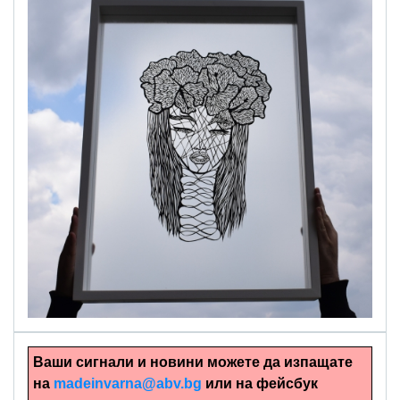
alinapapercut.com
Ръчно изрязани картини
Ваши сигнали и новини можете да изпащате
на
madeinvarna@abv.bg
или на фейсбук