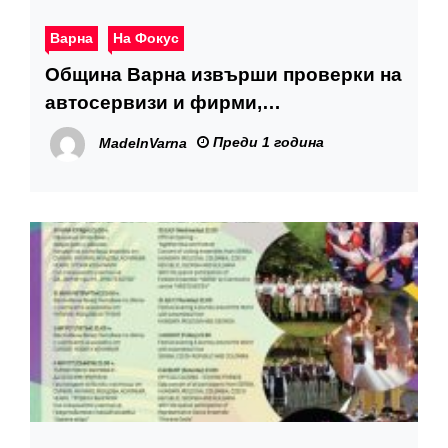
Варна
На Фокус
Община Варна извърши проверки на
автосервизи и фирми,
транспортиращи строителни
Преди 1 година
MadeInVarna
отпадъци