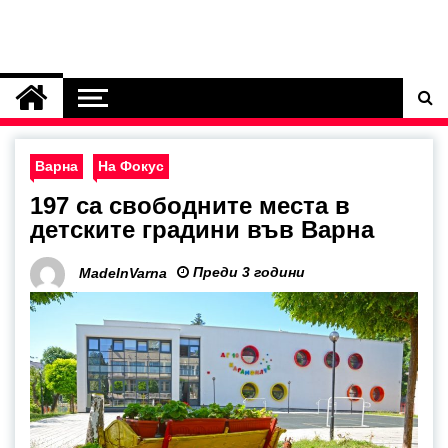
Варна
На Фокус
197 са свободните места в
детските градини във Варна
Преди 3 години
MadeInVarna