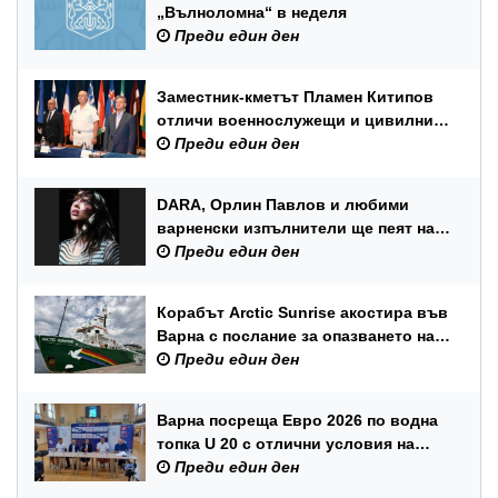
„Вълноломна“ в неделя
Преди един ден
Заместник-кметът Пламен Китипов
отличи военнослужещи и цивилни
служители по повод Празника на
Преди един ден
ВМС
DARA, Орлин Павлов и любими
варненски изпълнители ще пеят на
празника на Варна
Преди един ден
Корабът Arctic Sunrise акостира във
Варна с послание за опазването на
Черно море
Преди един ден
Варна посреща Евро 2026 по водна
топка U 20 с отлични условия на
състезателните басейни
Преди един ден