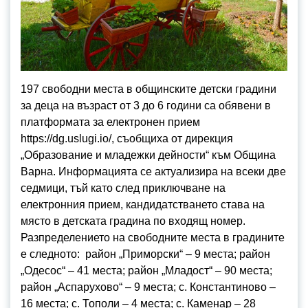
197 свободни места в общинските детски градини
за деца на възраст от 3 до 6 години са обявени в
платформата за електронен прием
https://dg.uslugi.io/, съобщиха от дирекция
„Образование и младежки дейности“ към Община
Варна. Информацията се актуализира на всеки две
седмици, тъй като след приключване на
електронния прием, кандидатстването става на
място в детската градина по входящ номер.
Разпределението на свободните места в градините
е следното: район „Приморски“ – 9 места; район
„Одесос“ – 41 места; район „Младост“ – 90 места;
район „Аспарухово“ – 9 места; с. Константиново –
16 места; с. Тополи – 4 места; с. Каменар – 28