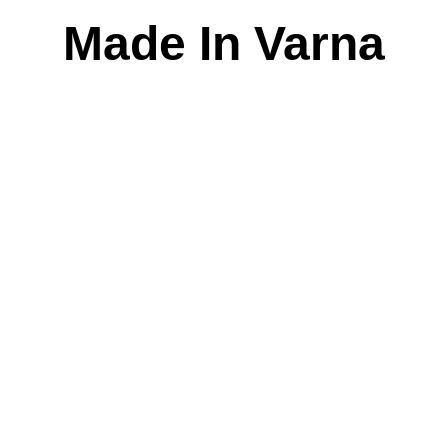
Skip
Made In Varna
to
content