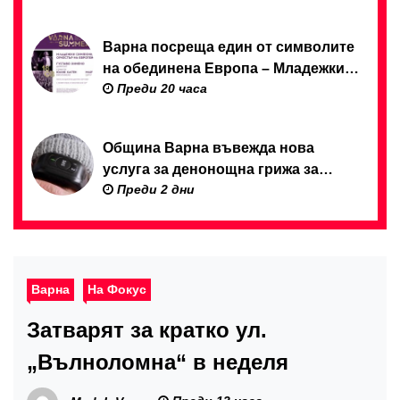
12 август
Варна посреща един от символите
на обединена Европа – Младежкия
Преди 20 часа
симфоничен оркестър на ЕС
Община Варна въвежда нова
услуга за денонощна грижа за
Преди 2 дни
възрастни хора и лица с трайни
увреждания
Варна
На Фокус
Затварят за кратко ул.
„Вълноломна“ в неделя