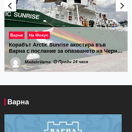
Варна
На Фокус
Варна посреща Евро 2026 по водна топка
U 20 с отлични условия на състезателните
басейни
Преди 15 часа
MadeInVarna
Варна