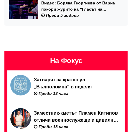
Видео: Боряна Георгиева от Варна
покори журито на “Гласът на
България”
Преди 5 години
На Фокус
Затварят за кратко ул.
„Вълноломна“ в неделя
Преди 13 часа
Заместник-кметът Пламен Китипов
отличи военнослужещи и цивилни
Преди 13 часа
служители по повод Празника на