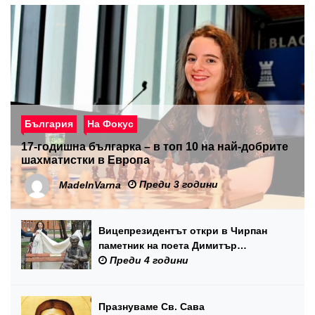
България
На Фокус
17-годишна българка – в топ 10 на най-добрите
шахматистки в Европа
Преди 3 години
MadeInVarna
Вицепрезидентът откри в Чирпан
паметник на поета Димитър
Данаилов
Преди 4 години
Празнуваме Св. Сава