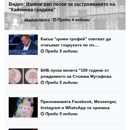
Видео: Излезе рап песен за застрояването на
“Кайсиева градина”
Преди 4 години
MadeInVarna
Какъв “ценен трофей” опитват да
отмъкнат гларусите по пл.
“Независимост” във Варна? (видео)
Преди 5 години
БНБ пуска монета “100 години от
рождението на Стоянка Мутафова
Преди 5 години
Приложенията Facebook, Messenger,
Instagram и WhatsApp се сринаха
Преди 5 години