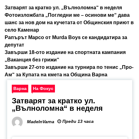
Затварят за кратко ул. „Вълноломна“ в неделя
Фотоизложбата „Погледни ме – осинови ме“ дава
шанс за нов дом на кучетата от Общинския приют в
село Каменар
Рапърът Марсо от Murda Boys се кандидатира за
депутат
Завърши 18-ото издание на спортната кампания
„Ваканция без грижи“
Завърши 27-ото издание на турнира по тенис „Про-
Ам“ за Купата на кмета на Община Варна
Варна
На Фокус
Затварят за кратко ул.
„Вълноломна“ в неделя
Преди 13 часа
MadeInVarna