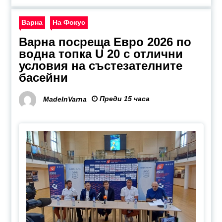
Варна
На Фокус
Варна посреща Евро 2026 по
водна топка U 20 с отлични
условия на състезателните
басейни
Преди 15 часа
MadeInVarna