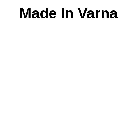
Skip
Made In Varna
to
content