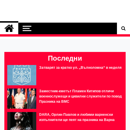
Последни
Затварят за кратко ул. „Вълноломна“ в неделя
Заместник-кметът Пламен Китипов отличи
военнослужещи и цивилни служители по повод
Празника на ВМС
DARA, Орлин Павлов и любими варненски
изпълнители ще пеят на празника на Варна