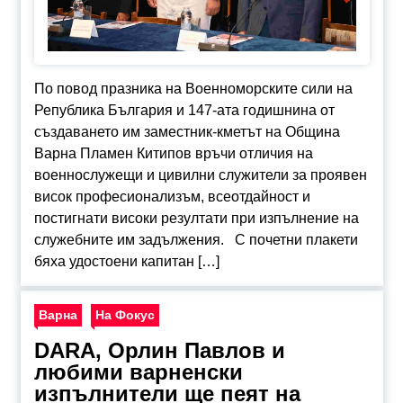
По повод празника на Военноморските сили на
Република България и 147-ата годишнина от
създаването им заместник-кметът на Община
Варна Пламен Китипов връчи отличия на
военнослужещи и цивилни служители за проявен
висок професионализъм, всеотдайност и
постигнати високи резултати при изпълнение на
служебните им задължения. С почетни плакети
бяха удостоени капитан […]
Варна
На Фокус
DARA, Орлин Павлов и
любими варненски
изпълнители ще пеят на