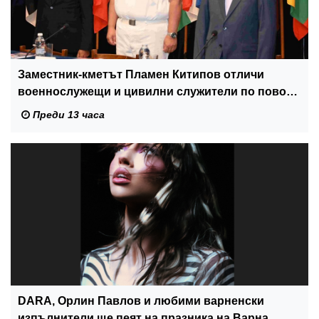
Заместник-кметът Пламен Китипов отличи
военнослужещи и цивилни служители по повод
Празника на ВМС
Преди 13 часа
DARA, Орлин Павлов и любими варненски
изпълнители ще пеят на празника на Варна