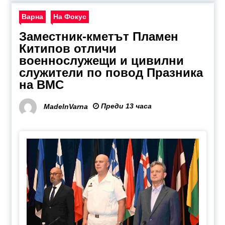
Варна
На Фокус
Заместник-кметът Пламен
Китипов отличи
военнослужещи и цивилни
служители по повод Празника
на ВМС
Преди 13 часа
MadeInVarna