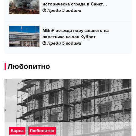
историческа сграда в Санкт
Петербург
Преди 5 години
МВнР осъжда поругаването на
паметника на хан Кубрат
Преди 5 години
Любопитно
Варна
Любопитно