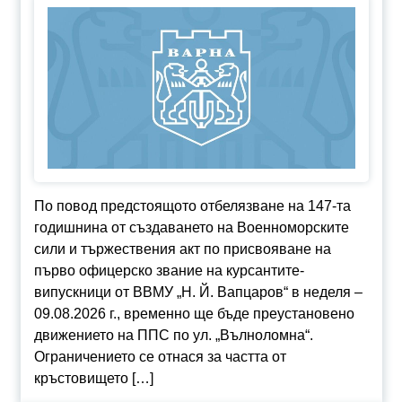
По повод предстоящото отбелязване на 147-та
годишнина от създаването на Военноморските
сили и тържествения акт по присвояване на
първо офицерско звание на курсантите-
випускници от ВВМУ „Н. Й. Вапцаров“ в неделя –
09.08.2026 г., временно ще бъде преустановено
движението на ППС по ул. „Вълноломна“.
Ограничението се отнася за частта от
кръстовището […]