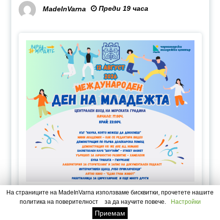
Преди 19 часа
MadeInVarna
На страниците на MadeInVarna използваме бисквитки, прочетете нашите
От 17:00 до 23:00 ч. в пространството около
политика на поверителност
за да научите повече.
Настройки
Приемам
слънчевия часовник на входа на Морската