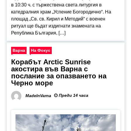
в 10:30 ч. с тържествена света литургия в
катедралния храм „Успение Богородично“. На
площад „Св. св. Кирил и Методий“ с военен
ритуал ще бъдат издигнати знамената на
Република България, […]
Варна
На Фокус
Корабът Arctic Sunrise
акостира във Варна с
послание за опазването на
Черно море
Преди 14 часа
MadeInVarna