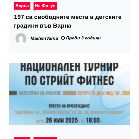
Варна
На Фокус
197 са свободните места в детските
градини във Варна
Преди 3 години
MadeInVarna