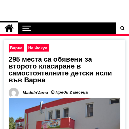
Варна
На Фокус
295 места са обявени за
второто класиране в
самостоятелните детски ясли
във Варна
Преди 2 месеца
MadeInVarna