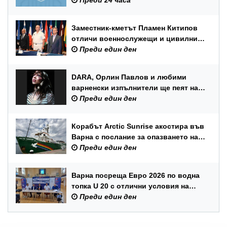
Преди 24 часа
Заместник-кметът Пламен Китипов
отличи военнослужещи и цивилни
служители по повод Празника на
Преди един ден
ВМС
DARA, Орлин Павлов и любими
варненски изпълнители ще пеят на
празника на Варна
Преди един ден
Корабът Arctic Sunrise акостира във
Варна с послание за опазването на
Черно море
Преди един ден
Варна посреща Евро 2026 по водна
топка U 20 с отлични условия на
състезателните басейни
Преди един ден