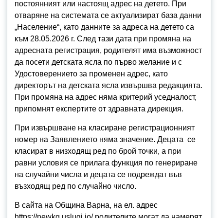
постоянният или настоящ адрес на детето. При
отваряне на системата се актуализират база данни
„Население“, като данните за адреса на детето са
към 28.05.2026 г. След тази дата при промяна на
адресната регистрация, родителят има възможност
да посети детската ясла по първо желание и с
Удостоверението за променен адрес, като
директорът на детската ясла извършва редакцията.
При промяна на адрес няма критерий уседналост,
припомнят експертите от здравната дирекция.
При извършване на класиране регистрационният
номер на Заявлението няма значение. Децата се
класират в низходящ ред по брой точки, а при
равни условия се прилага функция по генериране
на случайни числа и децата се подреждат във
възходящ ред по случайно число.
В сайта на Община Варна, на ел. адрес
https://newkg.uslugi.io/ родителите могат да намерят