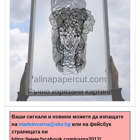
alinapapercut.com
Ръчно изрязани картини
Ваши сигнали и новини можете да изпащате
на
madeinvarna@abv.bg
или на фейсбук
страницата ни
https://www.facebook.com/varna2012/