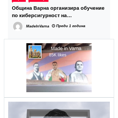
Община Варна организира обучение
по киберсигурност на
ръководствата на варненските
Преди 1 година
MadeInVarna
училища
Made in Varna
85K likes