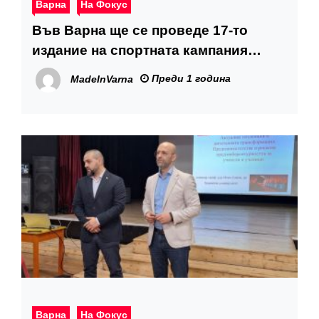
Варна
На Фокус
Във Варна ще се проведе 17-то
издание на спортната кампания
„Ваканция без грижи”
Преди 1 година
MadeInVarna
Варна
На Фокус