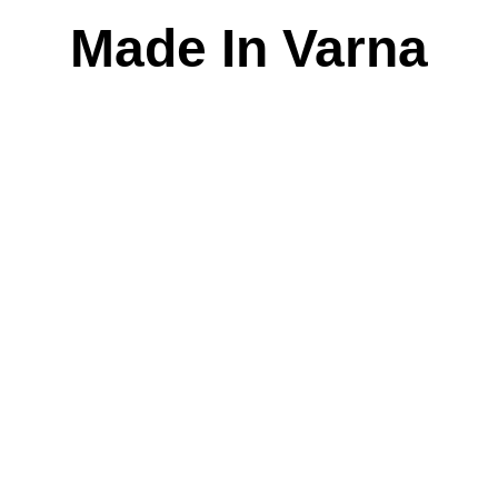
Skip
Made In Varna
to
content