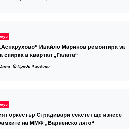
окус
 „Аспарухово“ Ивайло Маринов ремонтира за
а спирка в квартал „Галата“
Преди 4 години
Varna
окус
ят оркестър Страдивари секстет ще изнесе
рамките на ММФ „Варненско лято“