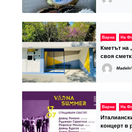
Варна
На Ф
Кметът на
своя сметк
MadeIn
Варна
На Ф
Италиански
концерт в 