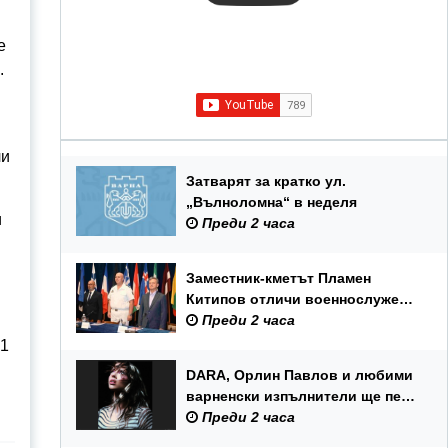
е
.
ли
Затварят за кратко ул.
„Вълноломна“ в неделя
и
Преди 2 часа
Заместник-кметът Пламен
Китипов отличи военнослужещи
и цивилни служители по повод
Преди 2 часа
Празника на ВМС
91
DARA, Орлин Павлов и любими
варненски изпълнители ще пеят
на празника на Варна
Преди 2 часа