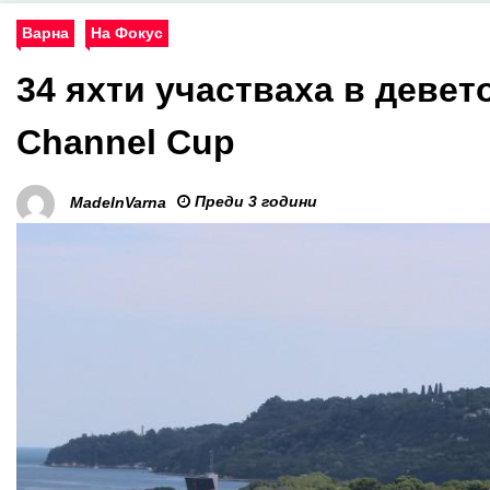
Варна
На Фокус
34 яхти участваха в девет
Channel Cup
Преди 3 години
MadeInVarna