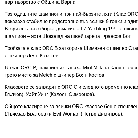
партньорство с Община Варна.
Тазгодишните шампиони при най-бързите яхти (Клас ORC 
показаха стабилно представяне във всички 9 гонки и вдигн
Втори остана отборът домакин – LZ Yachting 1991 с шкип
шампион – яхта Шоколад на швейцареца Франсоа Боп.
Тройката в клас ORC B затвориха Шимазен с шкипер Ст
с шкипер Деян Кръстев.
В клас ORC P, шампиони станаха Mint Milk на Калин Геор
трето място за Metch с шкипер Боян Костов.
Класовете се затварят с ORC C и следното временно кла
Вълчев), Уайт Уинг (Калоян Симеонов).
Общото класиране за всички ORC класове беше спечелено 
(Лъчезар Братоев) и Evil Woman (Петър Димитров).