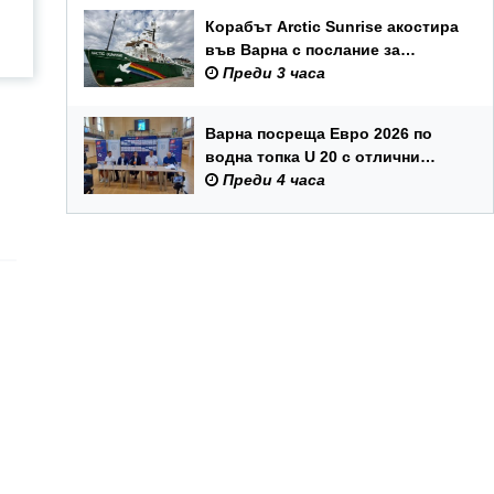
Корабът Arctic Sunrise акостира
във Варна с послание за
опазването на Черно море
Преди 3 часа
Варна посреща Евро 2026 по
водна топка U 20 с отлични
условия на състезателните
Преди 4 часа
басейни