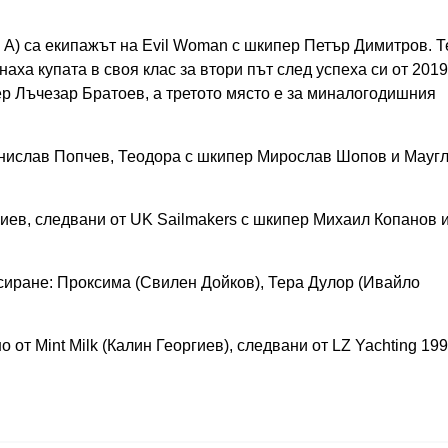
A) са екипажът на Evil Woman с шкипер Петър Димитров. Т
аха купата в своя клас за втори път след успехa си от 2019
ер Лъчезар Братоев, а третото място е за миналогодишния
анислав Попчев, Теодора с шкипер Мирослав Шопов и Мауг
гиев, следвани от UK Sailmakers с шкипер Михаил Копанов 
сиране: Проксима (Свилен Дойков), Тера Дулор (Ивайло
от Mint Milk (Калин Георгиев), следвани от LZ Yachting 19