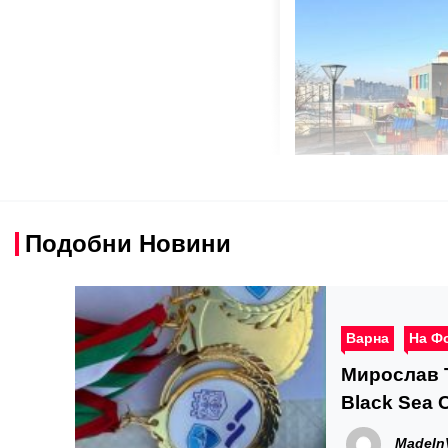
Подобни Новини
Варна
На Ф
Мирослав 
Black Sea 
MadeIn