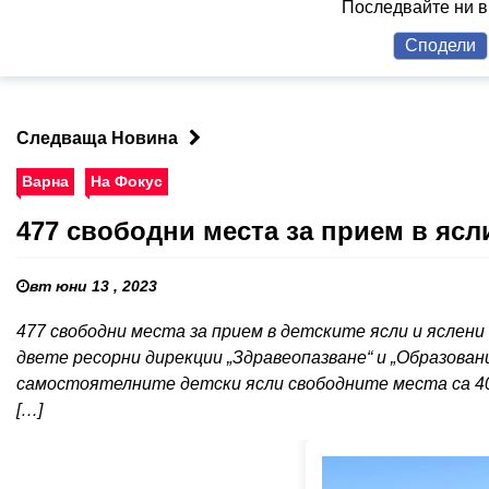
Последвайте ни 
Сподели
Следваща Новина
Варна
На Фокус
477 свободни места за прием в ясл
вт юни 13 , 2023
477 свободни места за прием в детските ясли и яслени
двете ресорни дирекции „Здравеопазване“ и „Образов
самостоятелните детски ясли свободните места са 40
[…]