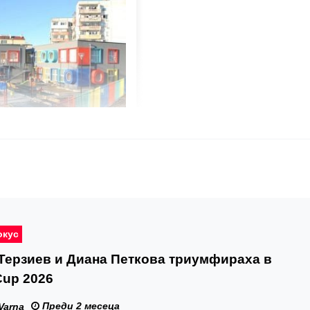
окус
Терзиев и Диана Петкова триумфираха в
Cup 2026
Преди 2 месеца
Varna