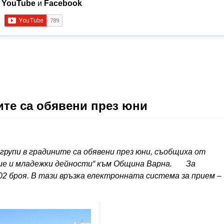
в
YouTube
и
Facebook
ите са обявени през юни
 групи в градините са обявени през юни, съобщиха от
ание и младежки дейности“ към Община Варна. За
2 броя. В тази връзка електронната система за прием –