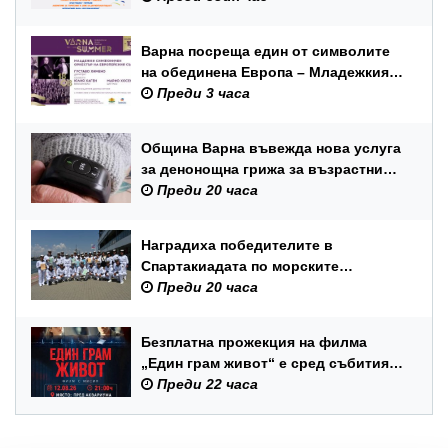
12 август
Варна посреща един от символите
на обединена Европа – Младежкия
симфоничен оркестър на ЕС
Преди 3 часа
Община Варна въвежда нова услуга
за денонощна грижа за възрастни
хора и лица с трайни увреждания
Преди 20 часа
Наградиха победителите в
Спартакиадата по морските
спортове на Военноморските сили
Преди 20 часа
Безплатна прожекция на филма
„Един грам живот“ е сред събитията
за Международния ден на младежта
Преди 22 часа
във Варна