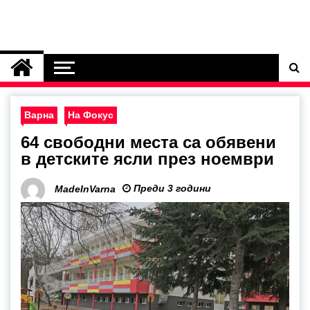
Варна
На Фокус
64 свободни места са обявени
в детските ясли през ноември
Преди 3 години
MadeInVarna