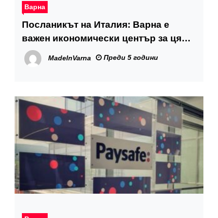
Варна
Посланикът на Италия: Варна е
важен икономически център за цяла
България
Преди 5 години
MadeInVarna