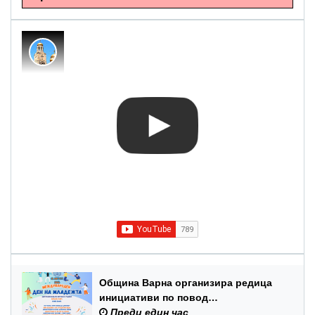
Община Варна организира редица
инициативи по повод
Международния ден на младежта –
Преди един час