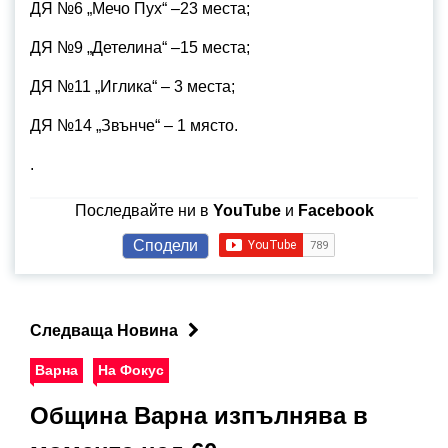
ДЯ №6 „Мечо Пух“ –23 места;
ДЯ №9 „Детелина“ –15 места;
ДЯ №11 „Иглика“ – 3 места;
ДЯ №14 „Звънче“ – 1 място.
.
Последвайте ни в
YouTube
и
Facebook
Сподели
Следваща Новина
Варна
На Фокус
Община Варна изпълнява в