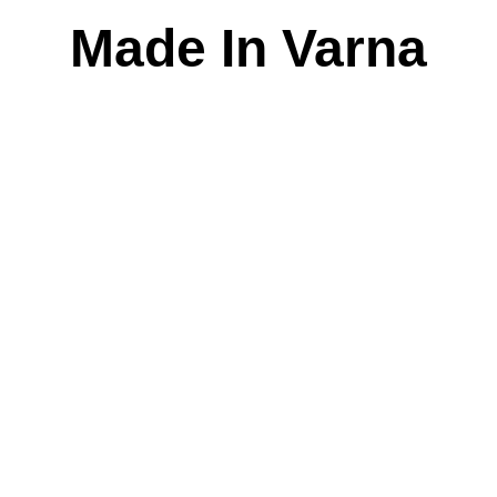
Skip
Made In Varna
to
content