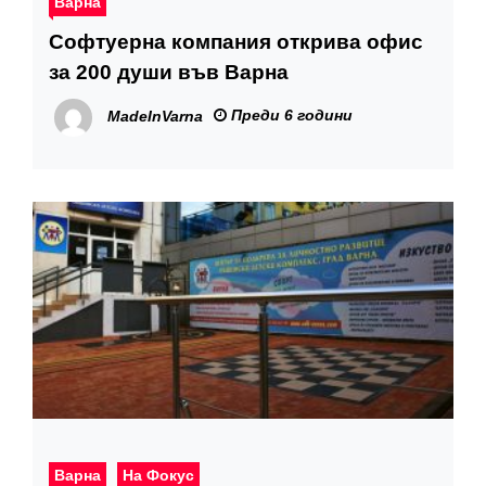
Варна
Софтуерна компания открива офис
за 200 души във Варна
Преди 6 години
MadeInVarna
Варна
На Фокус