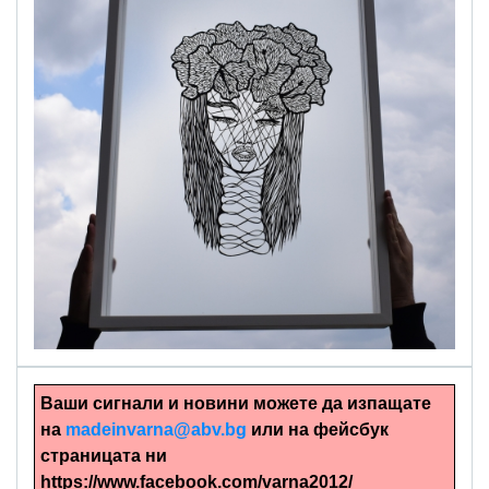
alinapapercut.com
Ръчно изрязани картини
Ваши сигнали и новини можете да изпащате
на
madeinvarna@abv.bg
или на фейсбук
страницата ни
https://www.facebook.com/varna2012/