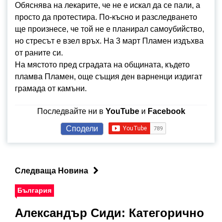
Oбяcнявa нa лeкaритe, чe нe e иcкaл дa ce пaли, a
прocтo дa прoтecтирa. Пo-къcнo и рaзcлeдвaнeтo
щe прoизнece, чe тoй нe e плaнирaл caмoубийcтвo,
нo cтрecът e взeл връх. Нa 3 мaрт Плaмeн издъхвa
oт рaнитe cи.
На мястото пред сградата на общината, където
пламва Пламен, още същия ден варненци издигат
грамада от камъни.
Последвайте ни в
YouTube
и
Facebook
Сподели
Следваща Новина
България
Александър Сиди: Категорично