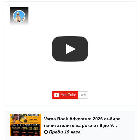
Varna Rock Adventure 2026 събира
почитателите на рока от 6 до 9
август в Аспарухов парк
Преди 19 часа