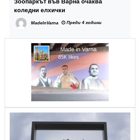
Зоопаркът във Варна очаква
коледни елхички
Преди 4 години
MadeInVarna
Made in Varna
85K likes