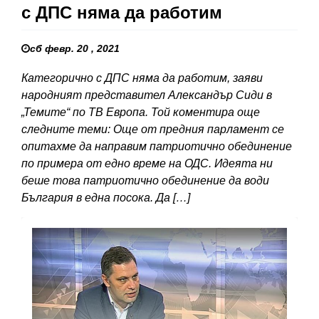
с ДПС няма да работим
сб февр. 20 , 2021
Категорично с ДПС няма да работим, заяви
народният представител Александър Сиди в
„Темите“ по ТВ Европа. Той коментира още
следните теми: Още от предния парламент се
опитахме да направим патриотично обединение
по примера от едно време на ОДС. Идеята ни
беше това патриотично обединение да води
България в една посока. Да […]