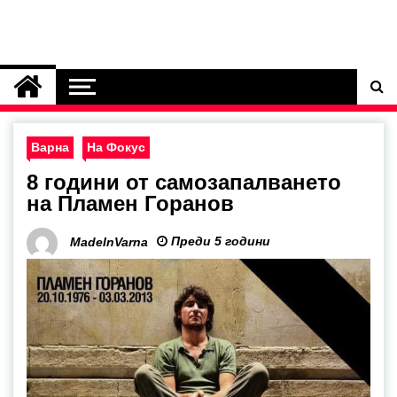
Варна
На Фокус
8 години от самозапалването
на Пламен Горанов
Преди 5 години
MadeInVarna