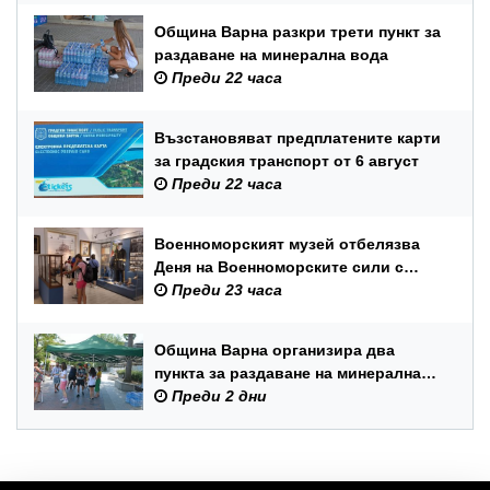
Община Варна разкри трети пункт за
раздаване на минерална вода
Преди 22 часа
Възстановяват предплатените карти
за градския транспорт от 6 август
Преди 22 часа
Военноморският музей отбелязва
Деня на Военноморските сили с
вход свободен и филмови
Преди 23 часа
прожекции
Община Варна организира два
пункта за раздаване на минерална
вода
Преди 2 дни