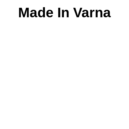
Skip
Made In Varna
to
content