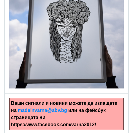
alinapapercut.com
Ръчно изрязани картини
Ваши сигнали и новини можете да изпащате
на
madeinvarna@abv.bg
или на фейсбук
страницата ни
https://www.facebook.com/varna2012/