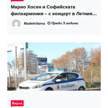
Марио Хосен и Софийската
филхармония – с концерт в Летния
театър
Преди 5 години
MadeInVarna
Варна