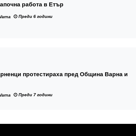
апочна работа в Етър
Преди 6 години
Varna
арненци протестираха пред Община Варна и
Преди 7 години
Varna