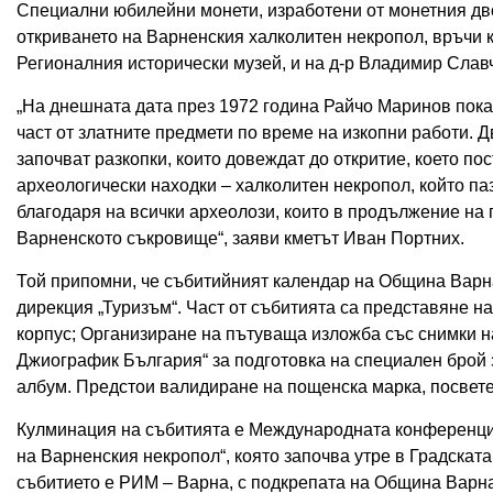
Специални юбилейни монети, изработени от монетния дво
откриването на Варненския халколитен некропол, връчи 
Регионалния исторически музей, и на д-р Владимир Славч
„На днешната дата през 1972 година Райчо Маринов пока
част от златните предмети по време на изкопни работи. Д
започват разкопки, които довеждат до откритие, което по
археологически находки – халколитен некропол, който паз
благодаря на всички археолози, които в продължение на 
Варненското съкровище“, заяви кметът Иван Портних.
Той припомни, че събитийният календар на Община Варна 
дирекция „Туризъм“. Част от събитията са представяне 
корпус; Организиране на пътуваща изложба със снимки н
Джиографик България“ за подготовка на специален брой
албум. Предстои валидиране на пощенска марка, посвете
Кулминация на събитията е Международната конференция 
на Варненския некропол“, която започва утре в Градскат
събитието е РИМ – Варна, с подкрепата на Община Варна