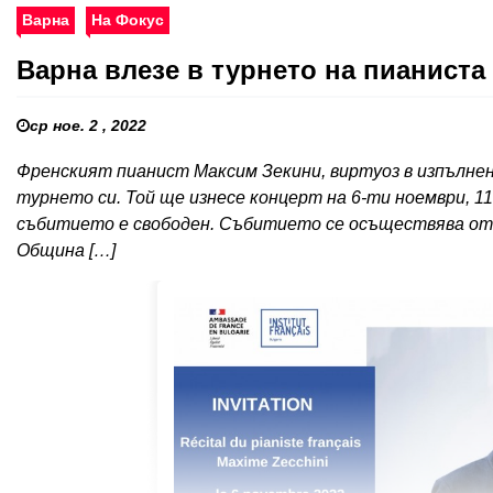
Варна
На Фокус
Варна влезе в турнето на пианиста
ср ное. 2 , 2022
Френският пианист Максим Зекини, виртуоз в изпълнени
турнето си. Той ще изнесе концерт на 6-ти ноември, 11
събитието е свободен. Събитието се осъществява от 
Община […]