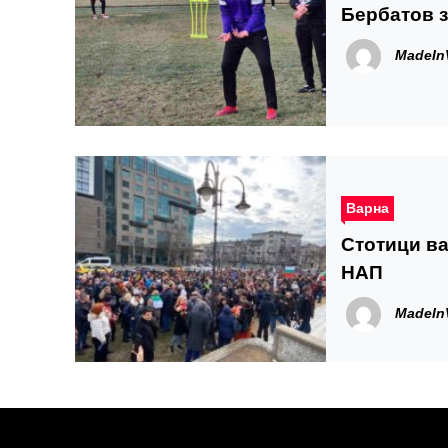
Бербатов з
MadeIn
Варна
Стотици в
НАП
MadeIn