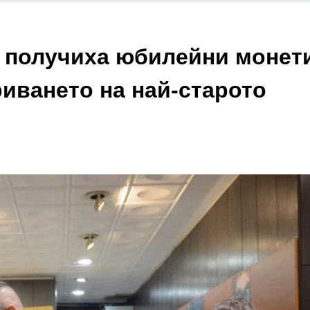
а получиха юбилейни монет
риването на най-старото