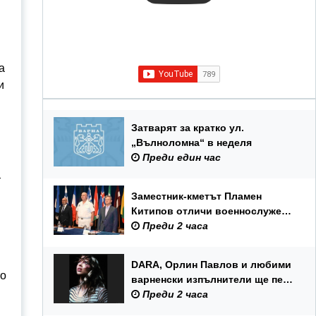
а
и
Затварят за кратко ул.
„Вълноломна“ в неделя
Преди един час
т
Заместник-кметът Пламен
Китипов отличи военнослужещи
и цивилни служители по повод
Преди 2 часа
Празника на ВМС
DARA, Орлин Павлов и любими
то
варненски изпълнители ще пеят
на празника на Варна
Преди 2 часа