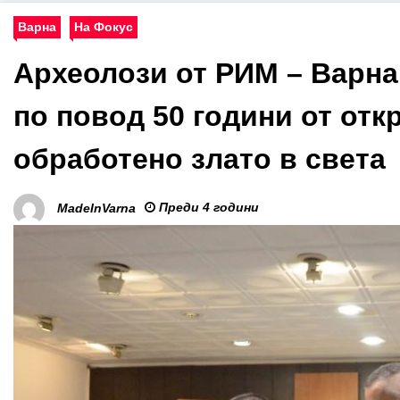
Варна
На Фокус
Археолози от РИМ – Варн
по повод 50 години от отк
обработено злато в света
Преди 4 години
MadeInVarna