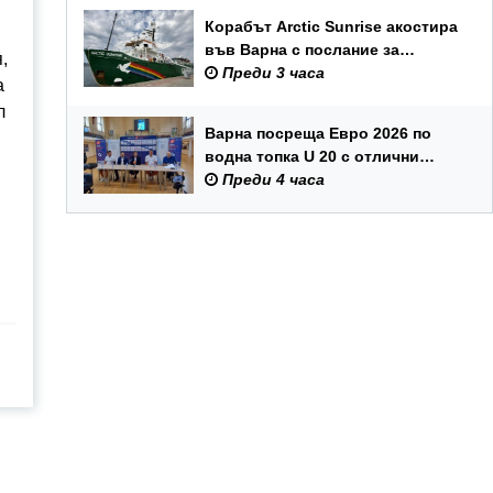
Корабът Arctic Sunrise акостира
във Варна с послание за
,
опазването на Черно море
Преди 3 часа
а
л
Варна посреща Евро 2026 по
водна топка U 20 с отлични
условия на състезателните
Преди 4 часа
басейни