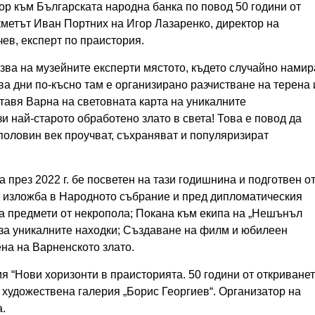
р към Българската народна банка по повод 50 години от
кметът Иван Портних на Игор Лазаренко, директор на
ев, експерт по праистория.
зва на музейните експерти мястото, където случайно намир
ва дни по-късно там е организирано разчистване на терена 
ставя Варна на световната карта на уникалните
и най-старото обработено злато в света! Това е повод да
половин век проучват, съхраняват и популяризират
през 2022 г. бе посветен на тази годишнина и подготвен о
на изложба в Народното събрание и пред дипломатическия
а предмети от некропола; Покана към екипа на „Нешънъл
 за уникалните находки; Създаване на филм и юбилеен
на на Варненското злато.
“Нови хоризонти в праисторията. 50 години от откриване
а художествена галерия „Борис Георгиев“. Организатор на
.