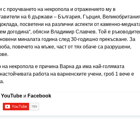
и с проучването на некропола и отражението му в
авители на 6 държави – България, Гърция, Великобритания
оклада, посветени на различни аспекти от каменно-меднат
дем догодина“, обясни Владимир Славчев. Той е ръководите
бновени миналата година след 30-годишно прекъсване. За
оба, повечето на мъже, част от тях обаче са разрушени,
ове.
о на некропола е причина Варна да има най-голямата
настойчивата работа на варненските учени, гроб 1 вече е
а.
в
YouTube
и
Facebook