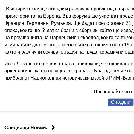
„В четири сесии ще обсъдим различни проблеми, свързан
праисторията на Европа. Във форума ще участват предст
Франция, Германия, Румъния. Ще бъдат представени 21 д
епоха, които ще бъдат събрани в сборник, който ще изда
на проучванията на Варненския некропол, които са възо
изминалите два сезона археолозите са открили нови 15 гр
както и различни сечива, оръдия на труда, керамични съд
Игор Лазаренко от своя страна, припомни, че откриванет
археологическа експозиция в страната. Благодарение на 
прибран от Националния исторически музей в РИМ -Варн
Последвайте ни 
Сподели
Следваща Новина