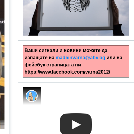
alinapapercut.com
Ръчно изрязани картини
Ваши сигнали и новини можете да
изпащате на
madeinvarna@abv.bg
или на
фейсбук страницата ни
https://www.facebook.com/varna2012/