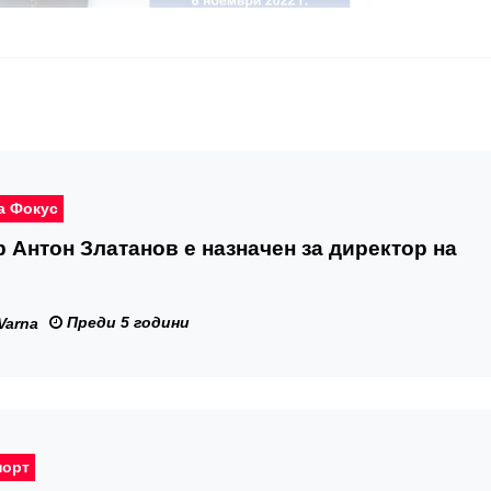
а Фокус
р Антон Златанов е назначен за директор на
Преди 5 години
Varna
порт