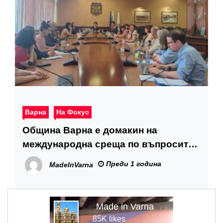
Варна
На Фокус
Община Варна е домакин на
международна среща по въпросите
на здравословното хранене в
Преди 1 година
MadeInVarna
училищата
Made in Varna
85K likes