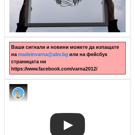
alinapapercut.com
Ръчно изрязани картини
Ваши сигнали и новини можете да изпащате
на
madeinvarna@abv.bg
или на фейсбук
страницата ни
https://www.facebook.com/varna2012/