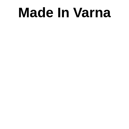
Skip
Made In Varna
to
content