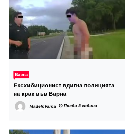
Варна
Ексхибиционист вдигна полицията
на крак във Варна
Преди 5 години
MadeInVarna