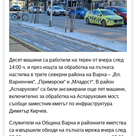
Десет машини са работили на терен от вчера след
14:00 ч. и през нощта за обработка на пътната
настилка в трите северни района на Варна – „Вл.
Варненчик“, „Приморски“ и „Младост“. В район
„Аспарухово“ са били ангажирани още пет машини,
включително за обработка на Аспаруховия мост,
съобщи заместник-кметът по инфраструктура
Димитър Кирчев.
Служители на Община Варна и районните кметства
са извършили обходи на пътната мрежа вчера след