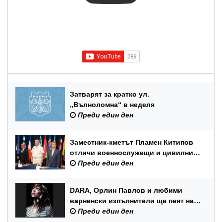
Затварят за кратко ул.
„Вълноломна“ в неделя
Преди един ден
Заместник-кметът Пламен Китипов
отличи военнослужещи и цивилни
служители по повод Празника на
Преди един ден
ВМС
DARA, Орлин Павлов и любими
варненски изпълнители ще пеят на
празника на Варна
Преди един ден