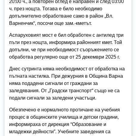
20:00 ч., а повторен оглед е направен и след 03:00
ч. през нощта. Тогава е било необходимо
допълнително обработване само в район „Вл.
Варненчик“, посочи още зам.-кметът.
Аспаруховият мост е бил обработен с антилед три
пъти през нощта, информира районният кмет. Той
допълни, че при необходимост съоръжението се
обработва регулярно още от 25 декември 2025 г.
Днес сутринта няма необходимост от обработка на
пътната настилка. При дежурния в Община Варна
няма подадени сигнали от граждани за
заледявания. От „Градски транспорт“ също не са
подали сигнали за заледени участъци.
Обезпечено е нормалното протичане на учебния
процес в общинските училища и детски градини,
информираха от дирекция “Образование и
младежки дейности”. Учебните заведения са