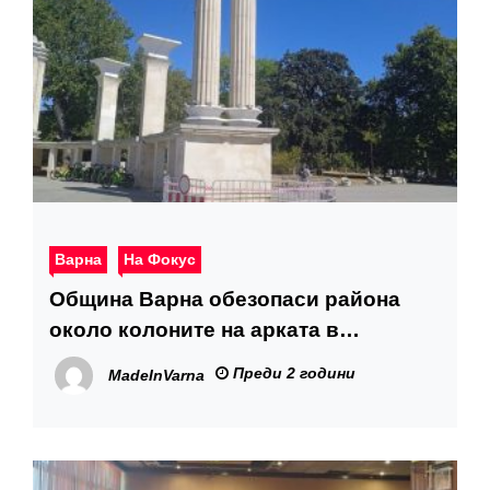
Варна
На Фокус
Община Варна обезопаси района
около колоните на арката в
Морската градина, по случая са
Преди 2 години
MadeInVarna
информирани Министерство на
културата и НИНКН