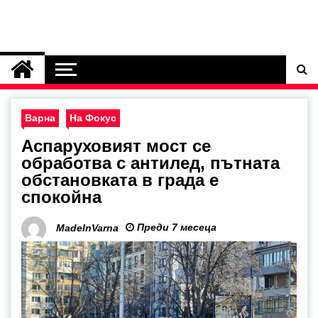
Варна
На Фокус
Аспаруховият мост се
обработва с антилед, пътната
обстановката в града е
спокойна
Преди 7 месеца
MadeInVarna