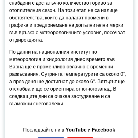
снабдени с достатъчно количество гориво за
отоплителния сезон. На този етап не са налице
обстоятелства, които да налагат промени в
графика и предприемане на допълнителни мерки
във връзка с метеорологичните условия, посочват
от дирекцията.
По данни на националния институт по
метеорология и хидрология днес времето във
Варна ще е променливо облачно с временни
разкъсвания. Сутринта температурите са около 0°,
а през деня ще достигнат до около 6°. Вятърът ще
отслабва и ще се ориентира от юг-югозапад. В
следващите дни се очаква застудяване и са
възможни снеговалежи.
Последвайте ни в
YouTube
и
Facebook