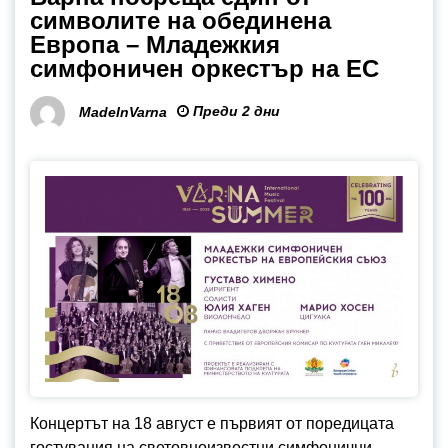
символите на обединена
Европа – Младежкия
симфоничен оркестър на ЕС
Преди 2 дни
MadeInVarna
Концертът на 18 август е първият от поредицата
гостувания на световноизвестни симфонични