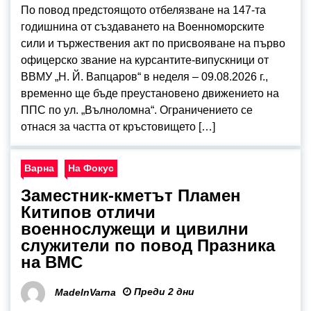
По повод предстоящото отбелязване на 147-та
годишнина от създаването на Военноморските
сили и тържествения акт по присвояване на първо
офицерско звание на курсантите-випускници от
ВВМУ „Н. Й. Вапцаров“ в неделя – 09.08.2026 г.,
временно ще бъде преустановено движението на
ППС по ул. „Вълноломна“. Ограничението се
отнася за частта от кръстовището […]
Варна
На Фокус
Заместник-кметът Пламен
Китипов отличи
военнослужещи и цивилни
служители по повод Празника
на ВМС
Преди 2 дни
MadeInVarna