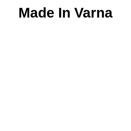
Skip
Made In Varna
to
content