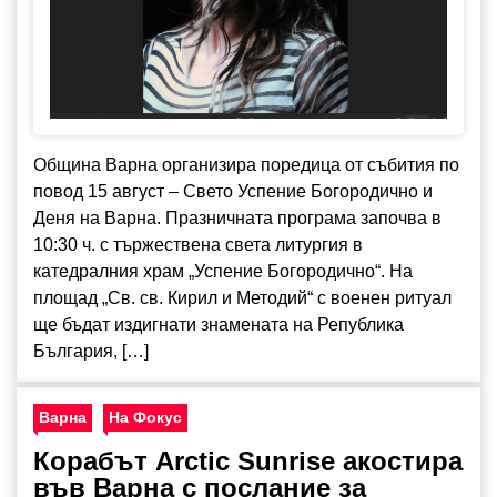
Община Варна организира поредица от събития по
повод 15 август – Свето Успение Богородично и
Деня на Варна. Празничната програма започва в
10:30 ч. с тържествена света литургия в
катедралния храм „Успение Богородично“. На
площад „Св. св. Кирил и Методий“ с военен ритуал
ще бъдат издигнати знамената на Република
България, […]
Варна
На Фокус
Корабът Arctic Sunrise акостира
във Варна с послание за