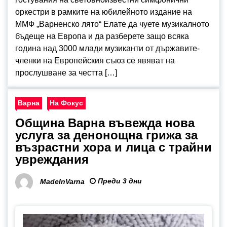
оркестри в рамките на юбилейното издание на
ММФ „Варненско лято“ Елате да чуете музикалното
бъдеще на Европа и да разберете защо всяка
година над 3000 млади музиканти от държавите-
членки на Европейския съюз се явяват на
прослушване за честта […]
Варна
На Фокус
Община Варна въвежда нова
услуга за денонощна грижа за
възрастни хора и лица с трайни
увреждания
Преди 3 дни
MadeInVarna