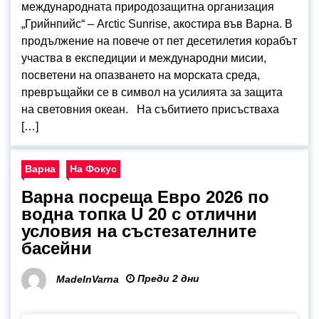
международната природозащитна организация
„Грийнпийс“ – Arctic Sunrise, акостира във Варна. В
продължение на повече от пет десетилетия корабът
участва в експедиции и международни мисии,
посветени на опазването на морската среда,
превръщайки се в символ на усилията за защита
на световния океан. На събитието присъстваха
[…]
Варна
На Фокус
Варна посреща Евро 2026 по
водна топка U 20 с отлични
условия на състезателните
басейни
Преди 2 дни
MadeInVarna