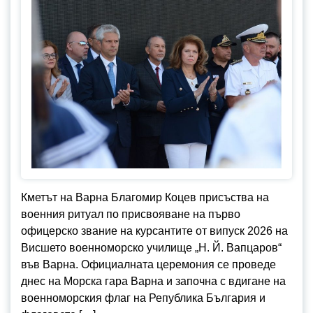
Кметът на Варна Благомир Коцев присъства на
военния ритуал по присвояване на първо
офицерско звание на курсантите от випуск 2026 на
Висшето военноморско училище „Н. Й. Вапцаров“
във Варна. Официалната церемония се проведе
днес на Морска гара Варна и започна с вдигане на
военноморския флаг на Република България и