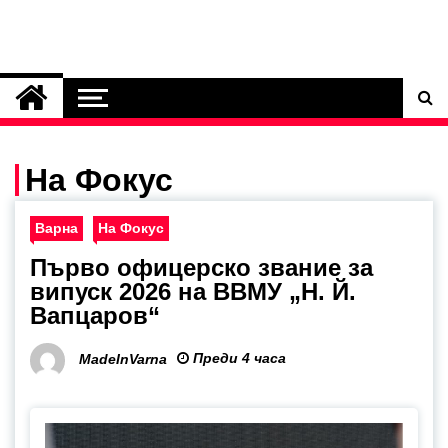
На Фокус
Варна
На Фокус
Първо офицерско звание за
випуск 2026 на ВВМУ „Н. Й.
Вапцаров“
Преди 4 часа
MadeInVarna