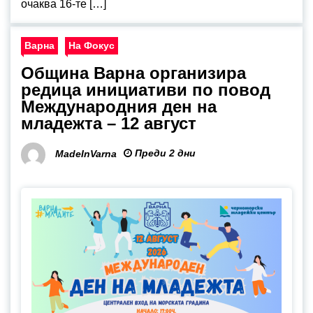
очаква 16-те […]
Варна
На Фокус
Община Варна организира
редица инициативи по повод
Международния ден на
младежта – 12 август
Преди 2 дни
MadeInVarna