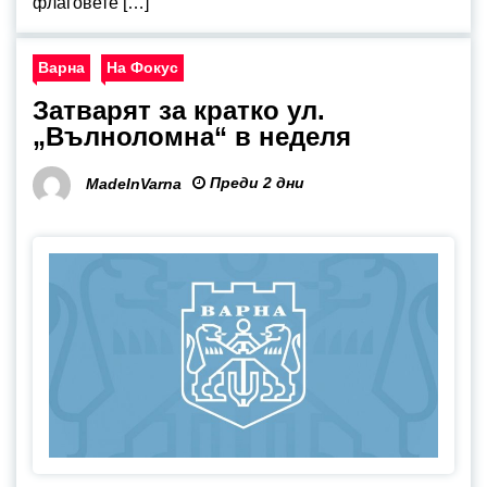
флаговете […]
Варна
На Фокус
Затварят за кратко ул.
„Вълноломна“ в неделя
Преди 2 дни
MadeInVarna