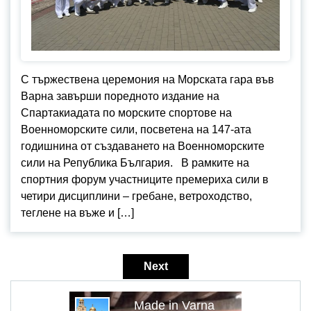
С тържествена церемония на Морската гара във
Варна завърши поредното издание на
Спартакиадата по морските спортове на
Военноморските сили, посветена на 147-ата
годишнина от създаването на Военноморските
сили на Република България. В рамките на
спортния форум участниците премериха сили в
четири дисциплини – гребане, ветроходство,
теглене на въже и […]
Навигация
Next
Made in Varna