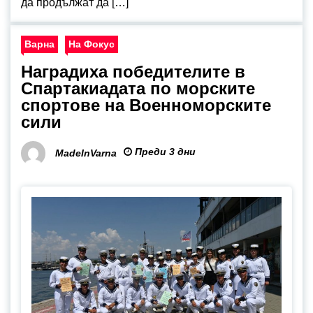
да продължат да […]
Варна
На Фокус
Наградиха победителите в
Спартакиадата по морските
спортове на Военноморските
сили
Преди 3 дни
MadeInVarna