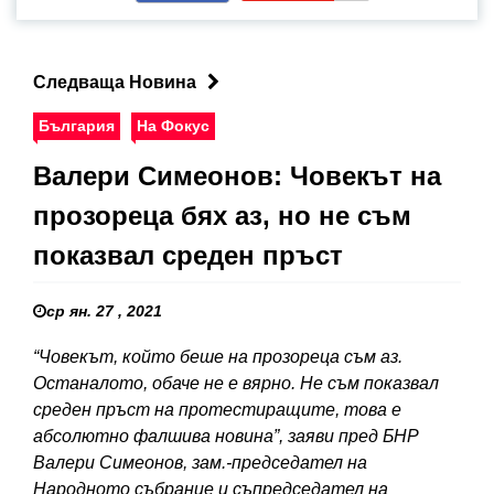
Следваща Новина
България
На Фокус
Валери Симеонов: Човекът на
прозореца бях аз, но не съм
показвал среден пръст
ср ян. 27 , 2021
“Човекът, който беше на прозореца съм аз.
Останалото, обаче не е вярно. Не съм показвал
среден пръст на протестиращите, това е
абсолютно фалшива новина”, заяви пред БНР
Валери Симеонов, зам.-председател на
Народното събрание и съпредседател на