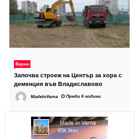
Варна
Започва строеж на Център за хора с
деменция във Владиславово
Преди 6 години
MadeInVarna
Made in Varna
85K likes