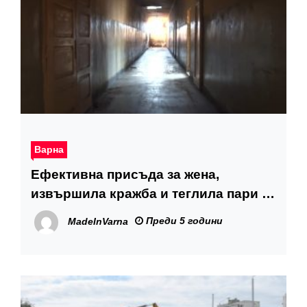
Варна
Ефективна присъда за жена,
извършила кражба и теглила пари от
чужди банкови карти
Преди 5 години
MadeInVarna