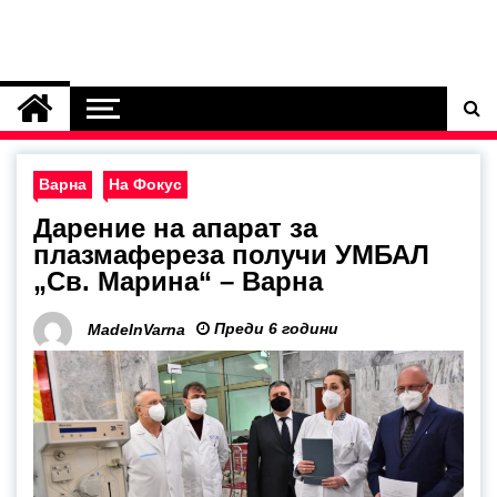
Варна
На Фокус
Дарение на апарат за
плазмафереза получи УМБАЛ
„Св. Марина“ – Варна
Преди 6 години
MadeInVarna