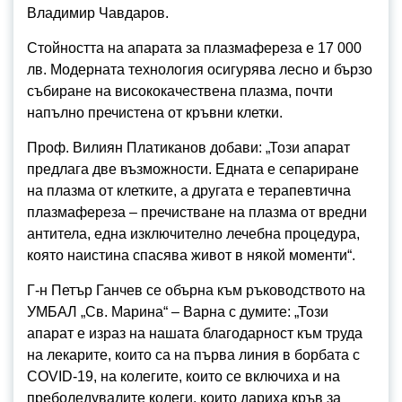
Владимир Чавдаров.
Стойността на апарата за плазмафереза е 17 000
лв. Модерната технология осигурява лесно и бързо
събиране на висококачествена плазма, почти
напълно пречистена от кръвни клетки.
Проф. Вилиян Платиканов добави: „Този апарат
предлага две възможности. Едната е сепариране
на плазма от клетките, а другата е терапевтична
плазмафереза – пречистване на плазма от вредни
антитела, една изключително лечебна процедура,
която наистина спасява живот в някой моменти“.
Г-н Петър Ганчев се обърна към ръководството на
УМБАЛ „Св. Марина“ – Варна с думите: „Този
апарат е израз на нашата благодарност към труда
на лекарите, които са на първа линия в борбата с
COVID-19, на колегите, които се включиха и на
преболедувалите колеги, които дариха кръв за