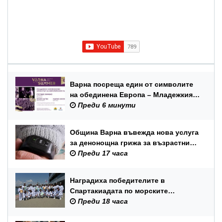
Варна посреща един от символите
на обединена Европа – Младежкия
симфоничен оркестър на ЕС
Преди 6 минути
Община Варна въвежда нова услуга
за денонощна грижа за възрастни
хора и лица с трайни увреждания
Преди 17 часа
Наградиха победителите в
Спартакиадата по морските
спортове на Военноморските сили
Преди 18 часа