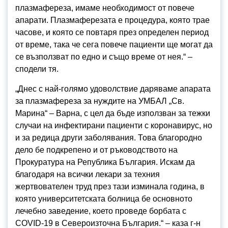
плазмафереза, имаме необходимост от повече
апарати. Плазмаферезата е процедура, която трае
часове, и която се повтаря през определен период
от време, така че сега повече пациенти ще могат да
се възползват по едно и също време от нея.“ –
сподели тя.
„Днес с най-голямо удоволствие даряваме апарата
за плазмафереза за нуждите на УМБАЛ „Св.
Марина“ – Варна, с цел да бъде използван за тежки
случаи на инфектирани пациенти с коронавирус, но
и за редица други заболявания. Това благородно
дело бе подкрепено и от ръководството на
Прокуратура на Република България. Искам да
благодаря на всички лекари за техния
жертвователен труд през тази изминала година, в
която университетската болница бе основното
лечебно заведение, което проведе борбата с
COVID-19 в Североизточна България.“ – каза г-н