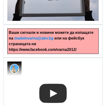
alinapapercut.com
Ръчно изрязани картини
Ваши сигнали и новини можете да изпащате
на
madeinvarna@abv.bg
или на фейсбук
страницата ни
https://www.facebook.com/varna2012/