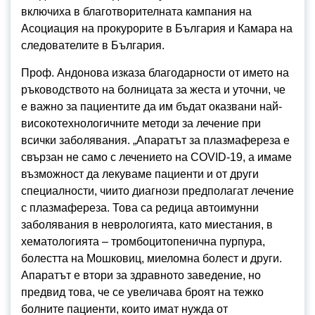
включиха в благотворителната кампания на
Асоциация на прокурорите в България и Камара на
следователите в България.
Проф. Андонова изказа благодарности от името на
ръководството на болницата за жеста и уточни, че
е важно за пациентите да им бъдат оказвани най-
високотехнологичните методи за лечение при
всички заболявания. „Апаратът за плазмафереза е
свързан не само с лечението на COVID-19, а имаме
възможност да лекуваме пациенти и от други
специалности, чиито диагнози предполагат лечение
с плазмафереза. Това са редица автоимунни
заболявания в неврологията, като миестания, в
хематологията – тромбоцитопенична пурпура,
болестта на Мошковиц, миеломна болест и други.
Апаратът е втори за здравното заведение, но
предвид това, че се увеличава броят на тежко
болните пациенти, които имат нужда от