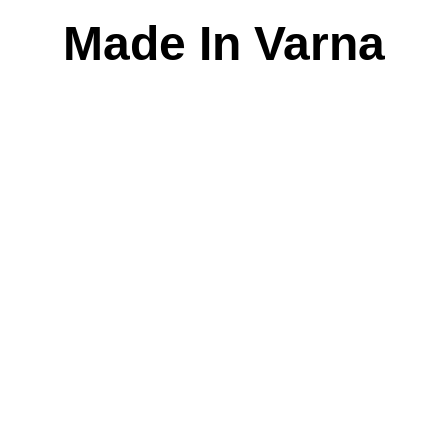
Skip
Made In Varna
to
content