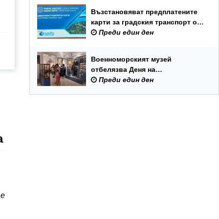
Възстановяват предплатените
карти за градския транспорт от 6
август
Преди един ден
Военноморският музей
отбелязва Деня на
Военноморските сили с вход
Преди един ден
свободен и филмови прожекции
а
 е