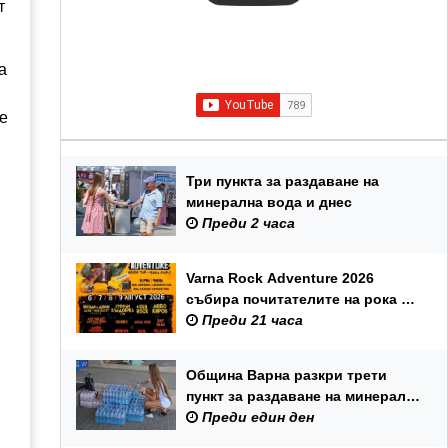
т
а
е
Три пункта за раздаване на
минерална вода и днес
Преди 2 часа
Varna Rock Adventure 2026
събира почитателите на рока от
6 до 9 август в Аспарухов парк
Преди 21 часа
Община Варна разкри трети
пункт за раздаване на минерална
вода
Преди един ден