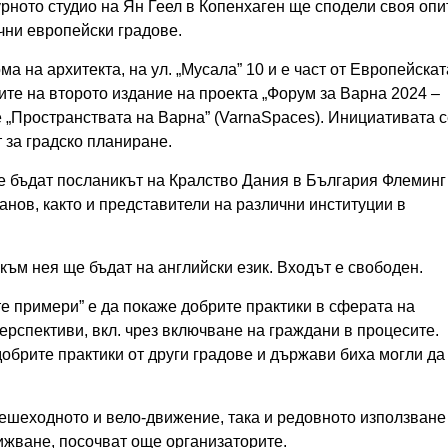
урното студио на Ян Геел в Копенхаген ще сподели своя опи
ични европейски градове.
ма на архитекта, на ул. „Мусала” 10 и е част от Европейскат
ите на второто издание на проекта „Форум за Варна 2024 –
 „Пространствата на Варна” (VarnaSpaces). Инициативата с
 за градско планиране.
е бъдат посланикът на Кралство Дания в България Флеминг
нов, както и представители на различни институции в
 към нея ще бъдат на английски език. Входът е свободен.
е примери” е да покаже добрите практики в сферата на
ерспективи, вкл. чрез включване на граждани в процесите.
добрите практики от други градове и държави биха могли да
пешеходното и вело-движение, така и редовното използване
вижване, посочват още организаторите.