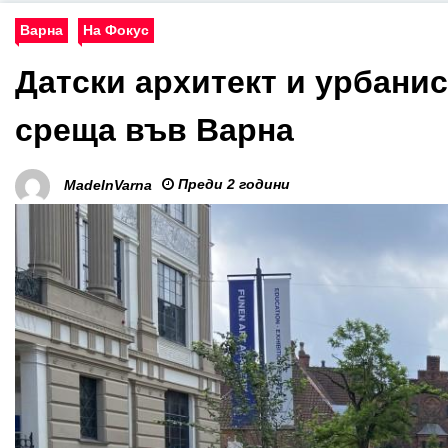
Варна
На Фокус
Датски архитект и урбанис
среща във Варна
Преди 2 години
MadeInVarna