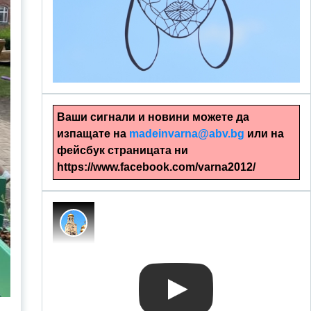
alinapapercut.com
Ръчно изрязани картини
Ваши сигнали и новини можете да
изпащате на
madeinvarna@abv.bg
или на
фейсбук страницата ни
https://www.facebook.com/varna2012/