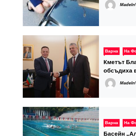
MadeIn
Варна
На Ф
Кметът Бла
обсъдиха 
и Алмати
MadeIn
Варна
На Ф
Басейн „Ал