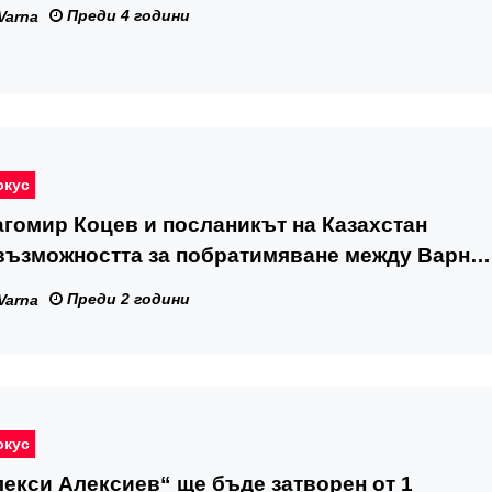
Преди 4 години
Varna
окус
гомир Коцев и посланикът на Казахстан
възможността за побратимяване между Варна
Преди 2 години
Varna
окус
екси Алексиев“ ще бъде затворен от 1