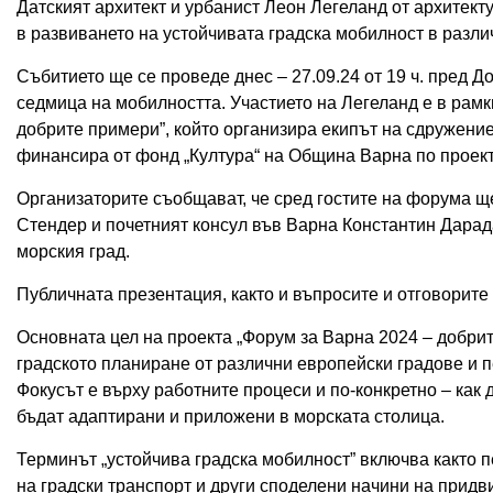
Датският архитект и урбанист Леон Легеланд от архитект
в развиването на устойчивата градска мобилност в разл
Събитието ще се проведе днес – 27.09.24 от 19 ч. пред До
седмица на мобилността. Участието на Легеланд е в рамк
добрите примери”, който организира екипът на сдружение
финансира от фонд „Култура“ на Община Варна по проект
Организаторите съобщават, че сред гостите на форума щ
Стендер и почетният консул във Варна Константин Дарада
морския град.
Публичната презентация, както и въпросите и отговорите
Основната цел на проекта „Форум за Варна 2024 – добрит
градското планиране от различни европейски градове и п
Фокусът е върху работните процеси и по-конкретно – как 
бъдат адаптирани и приложени в морската столица.
Терминът „устойчива градска мобилност” включва както 
на градски транспорт и други споделени начини на прид