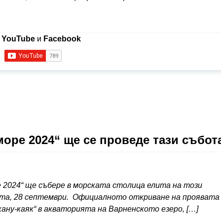
в
YouTube
и
Facebook
 море 2024“ ще се проведе тази събот
е 2024“ ще събере в морската столица елита на този
та, 28 септември. Официалното откриване на проявата
 кану-каяк“ в акваторията на Варненското езеро, […]