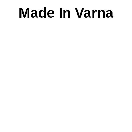
Skip
Made In Varna
to
content