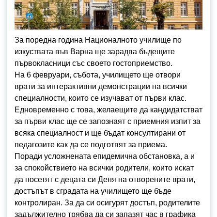
За поредна година Националното училище по
изкуствата във Варна ще зарадва бъдещите
първокласници със своето гостоприемство.
На 6 февруари, събота, училището ще отвори
врати за интерактивни демонстрации на всички
специалности, които се изучават от първи клас.
Едновременно с това, желаещите да кандидатстват
за първи клас ще се запознаят с приемния изпит за
всяка специалност и ще бъдат консултирани от
педагозите как да се подготвят за приема.
Поради усложнената епидемична обстановка, а и
за спокойствието на всички родители, които искат
да посетят с децата си Деня на отворените врати,
достъпът в сградата на училището ще бъде
контролиран. За да си осигурят достъп, родителите
задължително трябва да си запазят час в графика