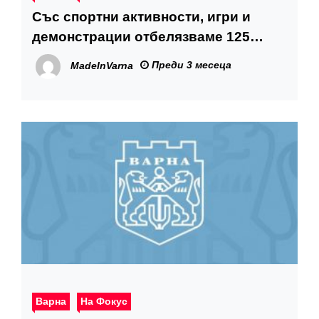
Със спортни активности, игри и
демонстрации отбелязваме 125
години организирано туристическо
Преди 3 месеца
MadeInVarna
движение във Варна
Варна
На Фокус