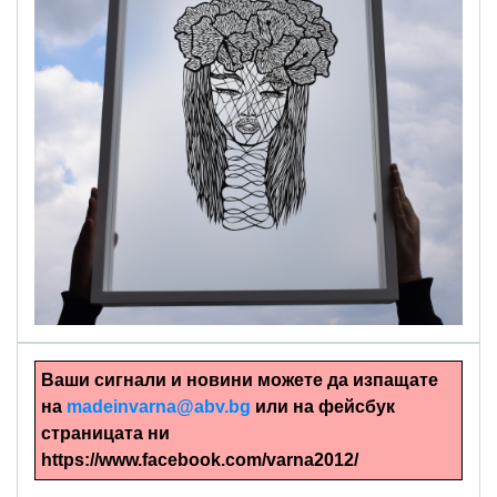
alinapapercut.com
Ръчно изрязани картини
Ваши сигнали и новини можете да изпащате
на
madeinvarna@abv.bg
или на фейсбук
страницата ни
https://www.facebook.com/varna2012/