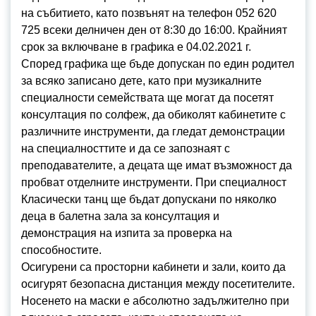
на събитието, като позвънят на телефон 052 620
725 всеки делничен ден от 8:30 до 16:00. Крайният
срок за включване в графика е 04.02.2021 г.
Според графика ще бъде допускан по един родител
за всяко записано дете, като при музикалните
специалности семействата ще могат да посетят
консултация по солфеж, да обиколят кабинетите с
различните инструменти, да гледат демонстрации
на специалносттите и да се запознаят с
преподавателите, а децата ще имат възможност да
пробват отделните инструменти. При специалност
Класически танц ще бъдат допускани по няколко
деца в балетна зала за консултация и
демонстрация на изпита за проверка на
способностите.
Осигурени са просторни кабинети и зали, които да
осигурят безопасна дистанция между посетителите.
Носенето на маски е абсолютно задължително при