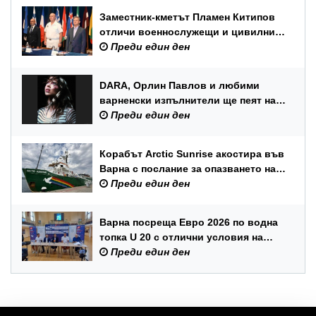
Заместник-кметът Пламен Китипов
отличи военнослужещи и цивилни
служители по повод Празника на
Преди един ден
ВМС
DARA, Орлин Павлов и любими
варненски изпълнители ще пеят на
празника на Варна
Преди един ден
Корабът Arctic Sunrise акостира във
Варна с послание за опазването на
Черно море
Преди един ден
Варна посреща Евро 2026 по водна
топка U 20 с отлични условия на
състезателните басейни
Преди един ден