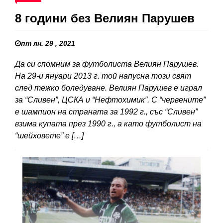
8 години без Велиян Парушев
пт ян. 29 , 2021
Да си спомним за футболиста Велиян Парушев.
На 29-и януари 2013 г. той напусна този свят
след тежко боледуване. Велиян Парушев е играл
за “Сливен”, ЦСКА и “Нефтохимик”. С “червените”
е шампион на страната за 1992 г., със “Сливен”
взима купата през 1990 г., а като футболист на
“шейховете” е […]