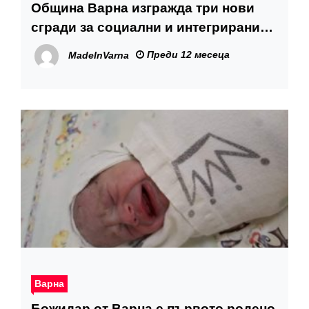
Община Варна изгражда три нови
сгради за социални и интегрирани
здравно-социални услуги
Преди 12 месеца
MadeInVarna
Варна
Божидар от Варна е първото родено