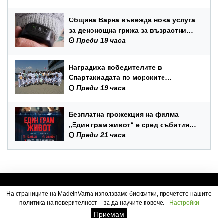
Община Варна въвежда нова услуга
за денонощна грижа за възрастни
хора и лица с трайни увреждания
Преди 19 часа
Наградиха победителите в
Спартакиадата по морските
спортове на Военноморските сили
Преди 19 часа
Безплатна прожекция на филма
„Един грам живот“ е сред събитията
за Международния ден на младежта
Преди 21 часа
във Варна
На страниците на MadeInVarna използваме бисквитки, прочетете нашите
политика на поверителност
за да научите повече.
Настройки
Посетители:
1
Приемам