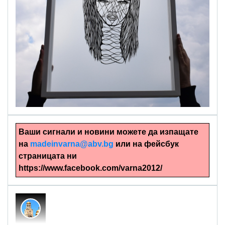
alinapapercut.com
Ръчно изрязани картини
Ваши сигнали и новини можете да изпащате
на
madeinvarna@abv.bg
или на фейсбук
страницата ни
https://www.facebook.com/varna2012/