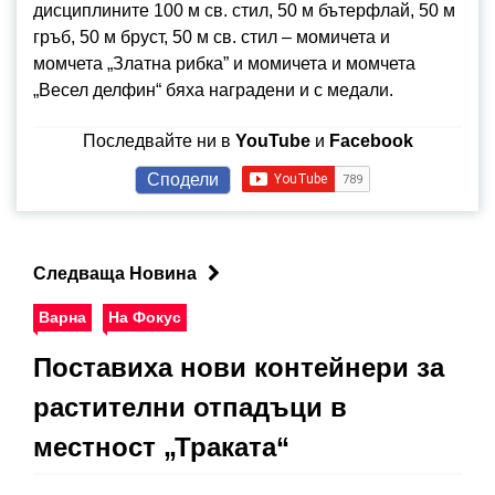
дисциплините 100 м св. стил, 50 м бътерфлай, 50 м
гръб, 50 м бруст, 50 м св. стил – момичета и
момчета „Златна рибка” и момичета и момчета
„Весел делфин“ бяха наградени и с медали.
Последвайте ни в
YouTube
и
Facebook
Сподели
Следваща Новина
Варна
На Фокус
Поставиха нови контейнери за
растителни отпадъци в
местност „Траката“