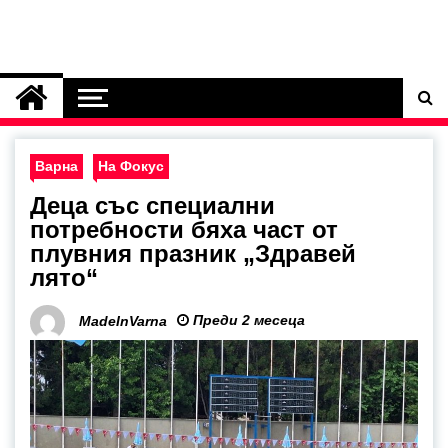
Варна
На Фокус
Деца със специални
потребности бяха част от
плувния празник „Здравей
лято“
Преди 2 месеца
MadeInVarna