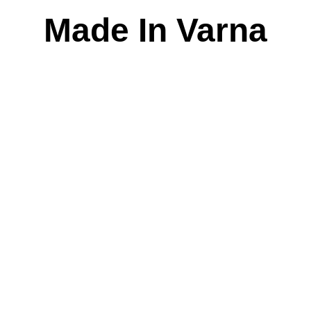
Skip
Made In Varna
to
content