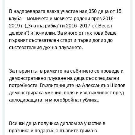
В надпреварата взеха участие над 350 деца от 15
клуба – момичета и момчета родени през 2018–
2019 г. („Златна рибка“) и 2016–2017 г. („Весел
делфин“) и по-малки. За много от тях това беше
първият състезателен старт и първи допир до
състезателния дух на плуването.
За първи път в рамките на събитието се проведе и
демонстративно плуване на деца със специални
потребности. Възпитаниците на Александър Шопов
демонстрираха умения, воля и издръжливост пред
аплодиращата ги многобройна публика.
Всички деца получиха диплом за участие в
празника и подарък, а първите трима в