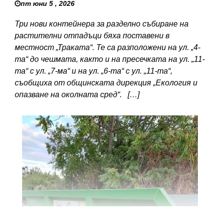
пт юни 5 , 2026
Три нови контейнера за разделно събиране на
растителни отпадъци бяха поставени в
местност „Траката“. Те са разположени на ул. „4-
та“ до чешмата, както и на пресечката на ул. „11-
та“ с ул. „7-ма“ и на ул. „6-та“ с ул. „11-та“,
съобщиха от общинската дирекция „Екология и
опазване на околната сред“. […]