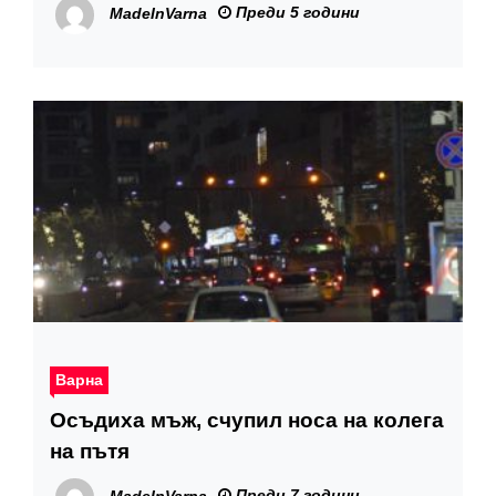
Преди 5 години
MadeInVarna
Варна
Осъдиха мъж, счупил носа на колега
на пътя
Преди 7 години
MadeInVarna