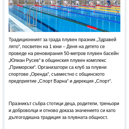
Традиционният за града плувен празник „Здравей
лято“, посветен на 1 юни – Деня на детето се
проведе на реновирания 50-метров плувен басейн
„Юлиан Русев“ в общинския плувен комплекс
„Приморски“. Организатори са клуб за плувни
спортове „Оренда“, съвместно с общинското
предприятие „Спорт Варна“ и дирекция „Спорт“.
Празникът събра стотици деца, родители, треньори
и доброволци и отново доказа значението си като
дългогодишна традиция за плувната общност.