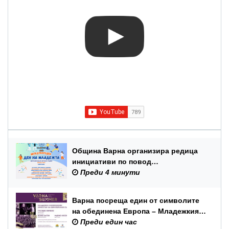
Община Варна организира редица
инициативи по повод
Международния ден на младежта –
Преди 4 минути
12 август
Варна посреща един от символите
на обединена Европа – Младежкия
симфоничен оркестър на ЕС
Преди един час