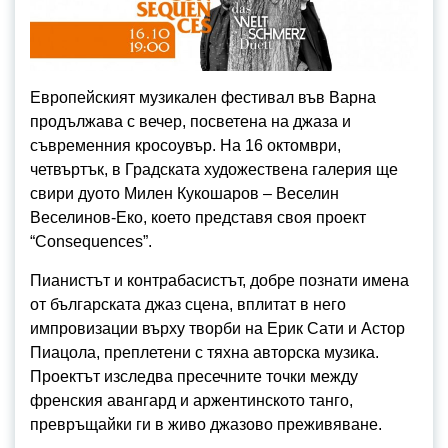
Европейският музикален фестивал във Варна
продължава с вечер, посветена на джаза и
съвременния кросоувър. На 16 октомври,
четвъртък, в Градската художествена галерия ще
свири дуото Милен Кукошаров – Веселин
Веселинов-Еко, което представя своя проект
“Consequences”.
Пианистът и контрабасистът, добре познати имена
от българската джаз сцена, вплитат в него
импровизации върху творби на Ерик Сати и Астор
Пиацола, преплетени с тяхна авторска музика.
Проектът изследва пресечните точки между
френския авангард и аржентинското танго,
превръщайки ги в живо джазово преживяване.