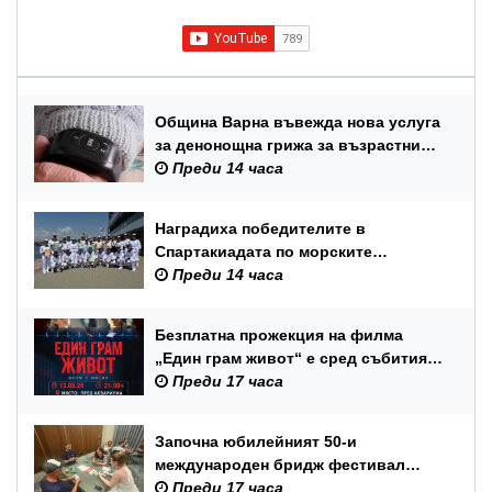
Община Варна въвежда нова услуга
за денонощна грижа за възрастни
хора и лица с трайни увреждания
Преди 14 часа
Наградиха победителите в
Спартакиадата по морските
спортове на Военноморските сили
Преди 14 часа
Безплатна прожекция на филма
„Един грам живот“ е сред събитията
за Международния ден на младежта
Преди 17 часа
във Варна
Започна юбилейният 50-и
международен бридж фестивал
„Варна“
Преди 17 часа