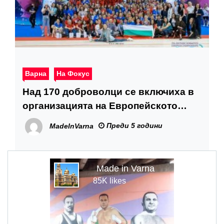
Варна
На Фокус
Над 170 доброволци се включиха в
организацията на Европейското
първенство по художествена
Преди 5 години
MadeInVarna
гимнастика
Made in Varna
85K likes