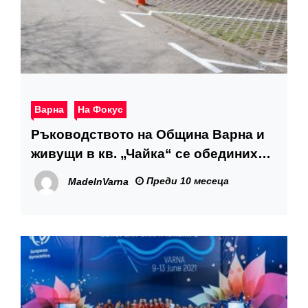
Варна
На Фокус
Ръководството на Община Варна и
живущи в кв. „Чайка“ се обединиха
около очакването „Зелената зона“
Преди 10 месеца
MadeInVarna
да въведе ред при паркирането