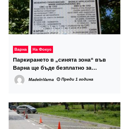
Варна
На Фокус
Паркирането в „синята зона“ във
Варна ще бъде безплатно за
Великденските празници
Преди 1 година
MadeInVarna