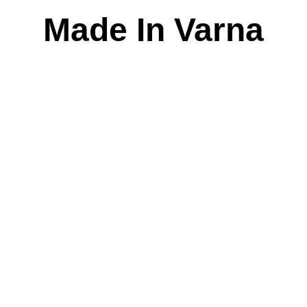
Skip
Made In Varna
to
content