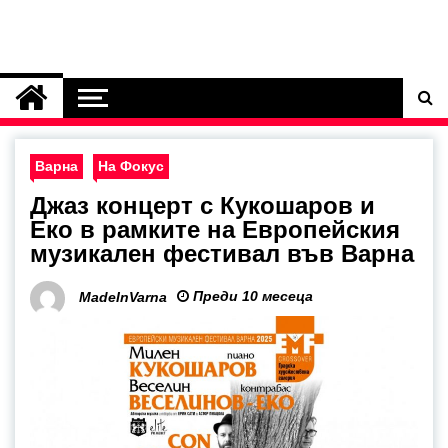
Варна
На Фокус
Джаз концерт с Кукошаров и
Еко в рамките на Европейския
музикален фестивал във Варна
Преди 10 месеца
MadeInVarna