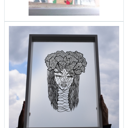
alinapapercut.com
Ръчно изрязани картини