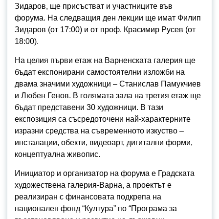
Зидаров, ще присъстват и участниците във
форума. На следващия ден лекции ще имат Филип
Зидаров (от 17:00) и от проф. Красимир Русев (от
18:00).
На целия първи етаж на Варненската галерия ще
бъдат експонирани самостоятелни изложби на
двама значими художници – Станислав Памукчиев
и Любен Генов. В голямата зала на третия етаж ще
бъдат представени 30 художници. В тази
експозиция са съсредоточени най-характерните
изразни средства на съвременното изкуство –
инсталации, обекти, видеоарт, дигитални форми,
концептуална живопис.
Инициатор и организатор на форума е Градската
художествена галерия-Варна, а проектът е
реализиран с финансовата подкрепа на
национален фонд “Култура” по “Програма за