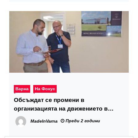
Варна
На Фокус
Обсъждат се промени в
организацията на движението в
района на „Гранд Мол“
Преди 2 години
MadeInVarna