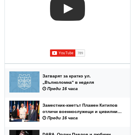
Затварят за кратко ул.
„Вълноломна“ в неделя
Преди 16 часа
Заместник-кметът Пламен Китипов
отличи военнослужещи и цивилни
служители по повод Празника на
Преди 16 часа
ВМС
DARA, Орлин Павлов и любими