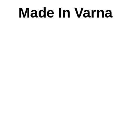
Skip
Made In Varna
to
content