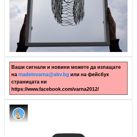
alinapapercut.com
Ръчно изрязани картини
Ваши сигнали и новини можете да изпащате
на
madeinvarna@abv.bg
или на фейсбук
страницата ни
https://www.facebook.com/varna2012/