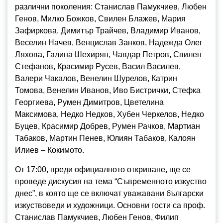
различни поколения: Станислав Памукчиев, Любен
Генов, Милко Божков, Свилен Блажев, Мария
Зафиркова, Димитър Трайчев, Владимир Иванов,
Веселин Начев, Венцислав Занков, Надежда Олег
Ляхова, Галина Шехирян, Чавдар Петров, Свилен
Стефанов, Красимир Русев, Васил Василев,
Валери Чакалов, Венелин Шурелов, Катрин
Томова, Венелин Иванов, Иво Бистрички, Стефка
Георгиева, Румен Димитров, Цветелина
Максимова, Недко Недков, Хубен Черкелов, Недко
Буцев, Красимир Добрев, Румен Рачков, Мартиан
Табаков, Мартин Пенев, Юлиян Табаков, Калоян
Илиев – Кокимото.
От 17:00, преди официалното откриване, ще се
проведе дискусия на тема “Съвременното изкуство
днес”, в която ще се включат уважавани български
изкуствоведи и художници. Основни гости са проф.
Станислав Памукчиев, Любен Генов, Филип