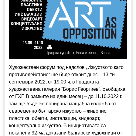
Художествен форум под надслов „Изкуството като
противодействие“ ще бъде открит днес – 13-ти
септември 2022, от 19:00 ч. в Градската
художествена галерия “Борис Георгиев”, съобщиха
от ГХГ. В рамките на един месец – до 11.10.2022 г.
там ще бъде експонирана мащабна изложба от
съвременно българско изкуство – живопис,
пластика, обекти, инсталации, видеоарт,
концептуално изкуство. В инициативата са
поканени 32-ма доказани български художници от