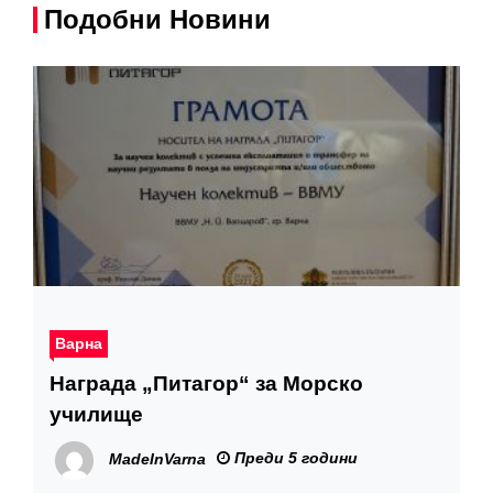
Подобни Новини
Варна
Награда „Питагор“ за Морско
училище
Преди 5 години
MadeInVarna