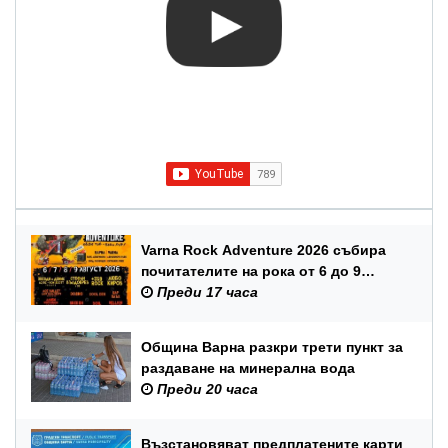
Varna Rock Adventure 2026 събира
почитателите на рока от 6 до 9
август в Аспарухов парк
Преди 17 часа
Община Варна разкри трети пункт за
раздаване на минерална вода
Преди 20 часа
Възстановяват предплатените карти