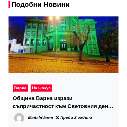
Подобни Новини
Варна
На Фокус
Община Варна изрази
съпричастност към Световния ден
за борба с редките болести
Преди 2 години
MadeInVarna