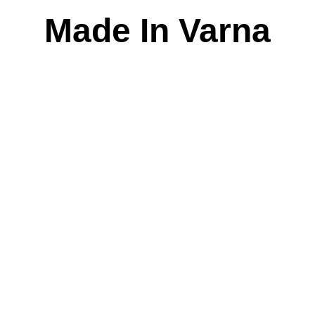
Skip
Made In Varna
to
content