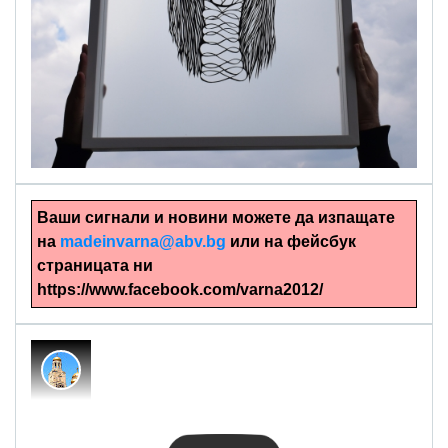
alinapapercut.com
Ръчно изрязани картини
Ваши сигнали и новини можете да изпащате
на
madeinvarna@abv.bg
или на фейсбук
страницата ни
https://www.facebook.com/varna2012/