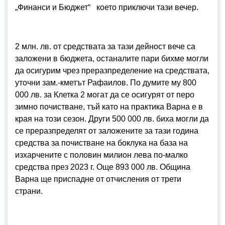
„Финанси и Бюджет“ което приключи тази вечер.
2 млн. лв. от средствата за тази дейност вече са
заложени в бюджета, останалите пари бихме могли
да осигурим чрез преразпределение на средствата,
уточни зам.-кметът Рафаилов. По думите му 800
000 лв. за Клетка 2 могат да се осигурят от перо
зимно почистване, тъй като на практика Варна е в
края на този сезон. Други 500 000 лв. биха могли да
се преразпределят от заложените за тази година
средства за почистване на боклука на база на
изхарчените с половин милион лева по-малко
средства през 2023 г. Още 893 000 лв. Община
Варна ще приспадне от отчисления от трети
страни.