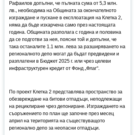
Рафаилов допълни, че пълната сума от 5,3 млн.
лв., необходима на Общината за окончателното
изграждане и пускане в експлоатация на Клетка 2,
няма да бъде изхарчена само през настоящата
година. Общината разполага с година и половина
да се подготви за нея, поясни той и допълни, че
така останалите 1.1 млн. лева за разширяването на
регионалното депо могат да бъдат предвидени и
разплатени в Бюджет 2025 г. или чрез целеви
инфраструктурен кредит от Фонд „Флаг“.
По проект Клетка 2 представлява пространство за
обезвреждане на битови отпадъци, неподлежащи
на рециклиране чрез депониране. Изграждането на
съоръжението по план ще започне през месец
април на територията на съществуващото
регионално депо за неопасни отпадъци.