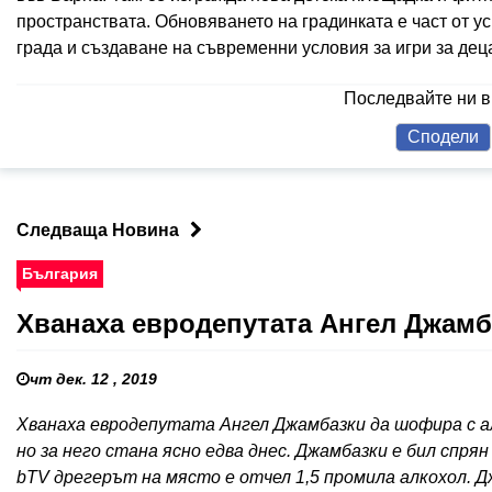
пространствата. Обновяването на градинката е част от у
града и създаване на съвременни условия за игри за дец
Последвайте ни 
Сподели
Следваща Новина
България
Хванаха евродепутата Ангел Джам
чт дек. 12 , 2019
Хванаха евродепутата Ангел Джамбазки да шофира с ал
но за него стана ясно едва днес. Джамбазки е бил спря
bTV дрегерът на място е отчел 1,5 промила алкохол. Д