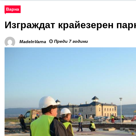
Варна
Изграждат крайезерен пар
Преди 7 години
MadeInVarna