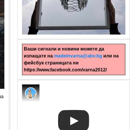
alinapapercut.com
Ръчно изрязани картини
Ваши сигнали и новини можете да
изпащате на
madeinvarna@abv.bg
или на
фейсбук страницата ни
https://www.facebook.com/varna2012/
на