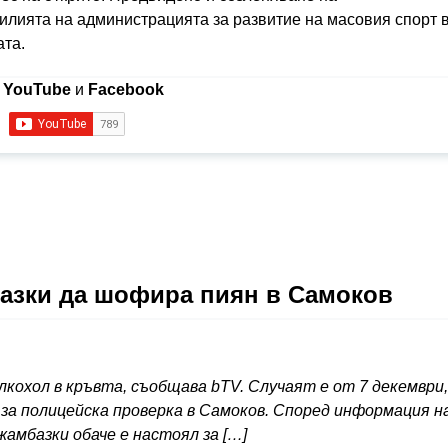
силията на администрацията за развитие на масовия спорт 
ата.
в
YouTube
и
Facebook
базки да шофира пиян в Самоков
кохол в кръвта, съобщава bTV. Случаят е от 7 декември,
н за полицейска проверка в Самоков. Според информация н
жамбазки обаче е настоял за […]