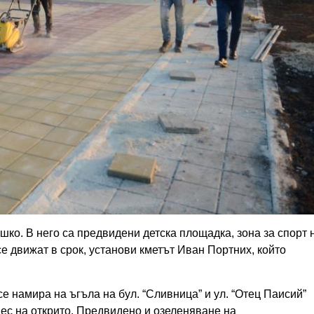
ко. В него са предвидени детска площадка, зона за спорт 
е движат в срок, установи кметът Иван Портних, който
е намира на ъгъла на бул. “Сливница” и ул. “Отец Паисий”
нес на открито. Предвидено и озеленяване на