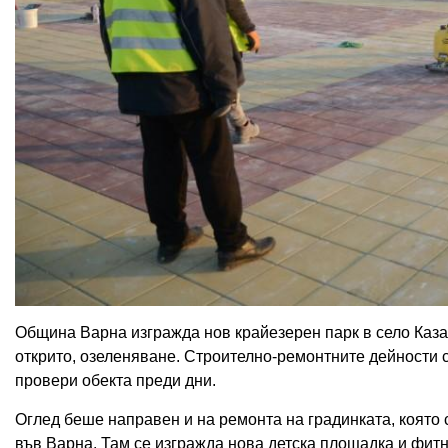
Община Варна изгражда нов крайезерен парк в село Казаш
открито, озеленяване. Строително-ремонтните дейности с
провери обекта преди дни.
Оглед беше направен и на ремонта на градинката, която с
във Варна. Там се изгражда нова детска площадка и фит