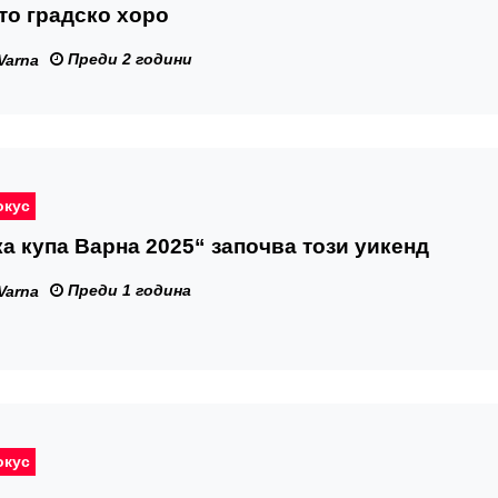
то градско хоро
Преди 2 години
Varna
окус
а купа Варна 2025“ започва този уикенд
Преди 1 година
Varna
окус