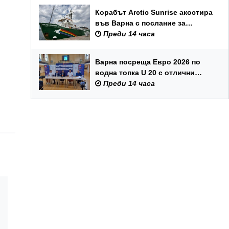
Корабът Arctic Sunrise акостира
във Варна с послание за
опазването на Черно море
Преди 14 часа
Варна посреща Евро 2026 по
водна топка U 20 с отлични
условия на състезателните
Преди 14 часа
басейни