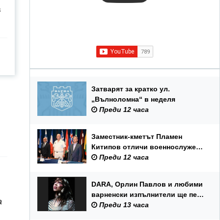
в
Затварят за кратко ул.
„Вълноломна“ в неделя
Преди 12 часа
Заместник-кметът Пламен
Китипов отличи военнослужещи
и цивилни служители по повод
Преди 12 часа
Празника на ВМС
DARA, Орлин Павлов и любими
варненски изпълнители ще пеят
а
на празника на Варна
Преди 13 часа