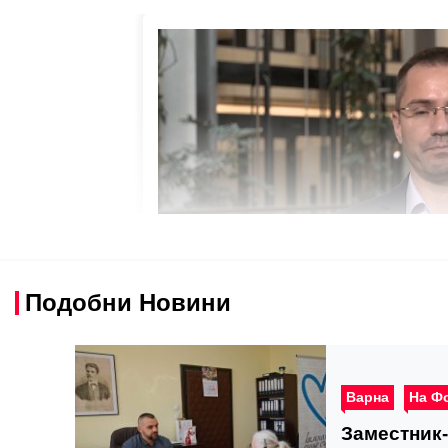
Подобни Новини
Варна
На Ф
Заместник-