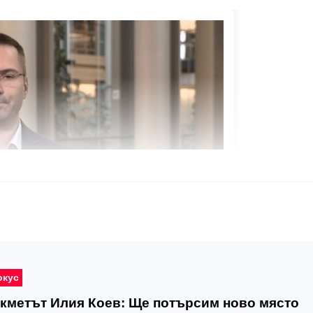
окус
кметът Илия Коев: Ще потърсим ново място