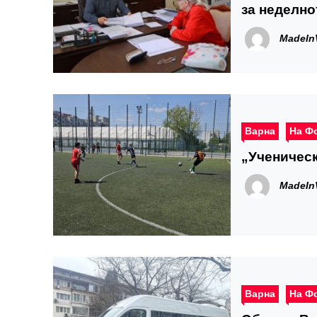
за неделно
MadeIn
Варна
На Ф
„Ученическ
MadeIn
Варна
На Ф