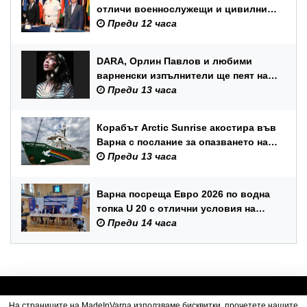
отличи военнослужещи и цивилни
служители по повод Празника на
Преди 12 часа
ВМС
DARA, Орлин Павлов и любими
варненски изпълнители ще пеят на
празника на Варна
Преди 13 часа
Корабът Arctic Sunrise акостира във
Варна с послание за опазването на
Черно море
Преди 13 часа
Варна посреща Евро 2026 по водна
топка U 20 с отлични условия на
състезателните басейни
Преди 14 часа
На страниците на MadeInVarna използваме бисквитки, прочетете нашите