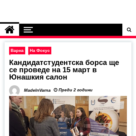
Варна
На Фокус
Кандидатстудентска борса ще
се проведе на 15 март в
Юнашкия салон
Преди 2 години
MadeInVarna