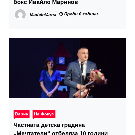
бокс Ивайло Маринов
Преди 6 години
MadeInVarna
Варна
На Фокус
Частната детска градина
„Мечтатели“ отбеляза 10 години