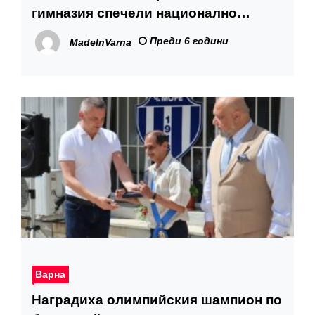
гимназия спечели национално
отличие
Преди 6 години
MadeInVarna
Варна
Наградиха олимпийския шампион по