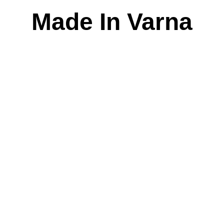
Skip
Made In Varna
to
content