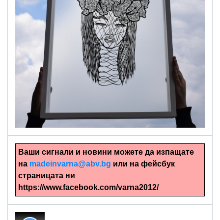
alinapapercut.com
Ръчно изрязани картини
Ваши сигнали и новини можете да изпащате
на
madeinvarna@abv.bg
или на фейсбук
страницата ни
https://www.facebook.com/varna2012/