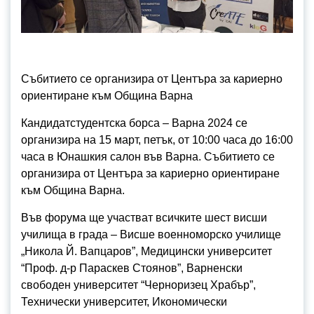
Събитието се организира от Центъра за кариерно
ориентиране към Община Варна
Кандидатстудентска борса – Варна 2024 се
организира на 15 март, петък, от 10:00 часа до 16:00
часа в Юнашкия салон във Варна. Събитието се
организира от Центъра за кариерно ориентиране
към Община Варна.
Във форума ще участват всичките шест висши
училища в града – Висше военноморско училище
„Никола Й. Вапцаров”, Медицински университет
“Проф. д-р Параскев Стоянов”, Варненски
свободен университет “Черноризец Храбър”,
Технически университет, Икономически