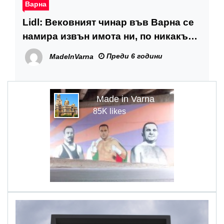
Варна
Lidl: Вековният чинар във Варна се
намира извън имота ни, по никакъв
начин няма да бъде засегнат
Преди 6 години
MadeInVarna
Made in Varna
85K likes