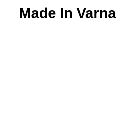
Skip
Made In Varna
to
content