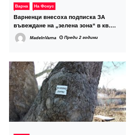
Варна
На Фокус
Варненци внесоха подписка ЗА
въвеждане на „зелена зона“ в кв.
„Чайка“
Преди 2 години
MadeInVarna