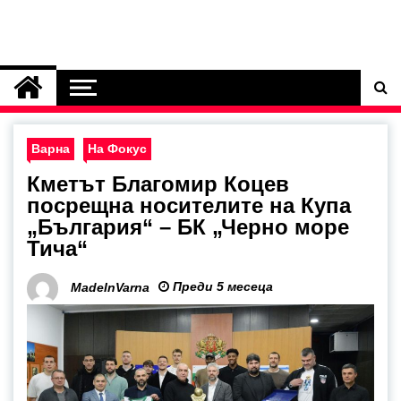
Варна
На Фокус
Кметът Благомир Коцев
посрещна носителите на Купа
„България“ – БК „Черно море
Тича“
Преди 5 месеца
MadeInVarna