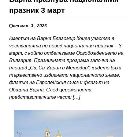
празник 3 март
вт мар. 3 , 2026
Кметът на Варна Благомир Коцев участва в
честванията по повод националния празник – 3
март, с който отбелязваме Освобождението на
България. Празничната програма започна на
площад „Св. Св. Кирил и Методий“, където бяха
тържествено издигнати националното знаме,
флагът на Европейския съюз и флагът на
Община Варна. След церемонията
представителните части […]