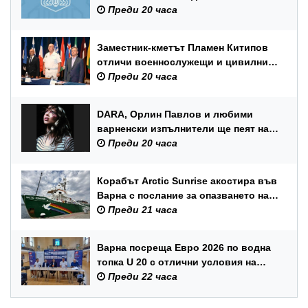
Преди 20 часа
Заместник-кметът Пламен Китипов
отличи военнослужещи и цивилни
служители по повод Празника на
Преди 20 часа
ВМС
DARA, Орлин Павлов и любими
варненски изпълнители ще пеят на
празника на Варна
Преди 20 часа
Корабът Arctic Sunrise акостира във
Варна с послание за опазването на
Черно море
Преди 21 часа
Варна посреща Евро 2026 по водна
топка U 20 с отлични условия на
състезателните басейни
Преди 22 часа