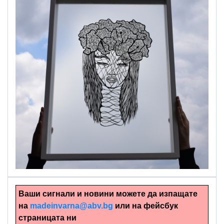
alinapapercut.com
Ръчно изрязани картини
Ваши сигнали и новини можете да изпащате
на
madeinvarna@abv.bg
или на фейсбук
страницата ни