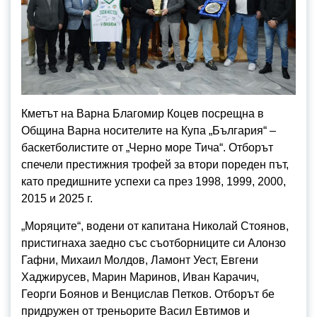
Кметът на Варна Благомир Коцев посрещна в
Община Варна носителите на Купа „България“ –
баскетболистите от „Черно море Тича“. Отборът
спечели престижния трофей за втори пореден път,
като предишните успехи са през 1998, 1999, 2000,
2015 и 2025 г.
„Моряците“, водени от капитана Николай Стоянов,
пристигнаха заедно със съотборниците си Алонзо
Гафни, Михаил Молдов, Ламонт Уест, Евгени
Хаджирусев, Марин Маринов, Иван Карачич,
Георги Боянов и Венцислав Петков. Отборът бе
придружен от треньорите Васил Евтимов и