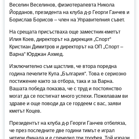
Веселин Веселинов, физиотерапевта Никола
Йорданов, президента на клуба д-р Георги Ганчев и
Борислав Борисов – член на Управителния съвет.
На срещата присъстваха още заместник-кметът
Илия Коев, директорът на дирекция „Спорт“
Кристиан Димитров и директорът на ОП „Спорт –
Варна“ Юрджан Ахмед.
Изключително съм щастлив, че втора поредна
година печелите Купа „България“. Това е сериозно
постижение както за отбора, така и за Варна.
Вашата победа показва, че с труд и постоянство
могат да се постигнат много успехи. Пожелавам ви
здраве и още поводи да се гордеем с вас, заяви
кметът Коцев.
Президентът на клуба д-р Георги Ганчев отбеляза,
че през последните две години тимът е играл
четири финала и е спечелил три трофея. Той изрази