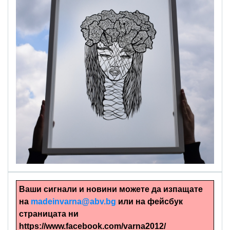
alinapapercut.com
Ръчно изрязани картини
Ваши сигнали и новини можете да изпащате
на
madeinvarna@abv.bg
или на фейсбук
страницата ни
https://www.facebook.com/varna2012/