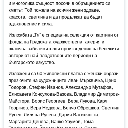
и многолика същност, посочи в обръщението си
кметът. Той пожела на всички жени здраве,
красота, светлина и да продължат да бъдат
вдъхновение и сила.
Изложбата „Тя“ е специална селекция от картини от
фонда на Градската художествена галерия и
включва забележителни произведения на бележити
автори от най-плодотворните периоди на
българското изкуство.
Изложени са 60 живописни платна с женски образи
през очите на художниците Иван Мърквичка, Цено
Тодоров, Стефан Иванов, Александър Мутафов,
Елисавета Консулова-Вазова, Владимир Димитров-
Майстора, Борис Георгиев, Вера Лукова, Карл
Георгиев, Вера Недкова, Бенчо Обрешков, Светлин
Русев, Лиляна Русева, Дария Василянска,
Маргарита Денева, Ванко Урумов, Тома