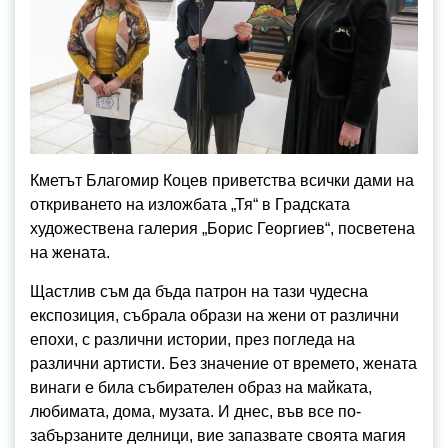
Кметът Благомир Коцев приветства всички дами на
откриването на изложбата „Тя“ в Градската
художествена галерия „Борис Георгиев“, посветена
на жената.
Щастлив съм да бъда патрон на тази чудесна
експозиция, събрала образи на жени от различни
епохи, с различни истории, през погледа на
различни артисти. Без значение от времето, жената
винаги е била събирателен образ на майката,
любимата, дома, музата. И днес, във все по-
забързаните делници, вие запазвате своята магия