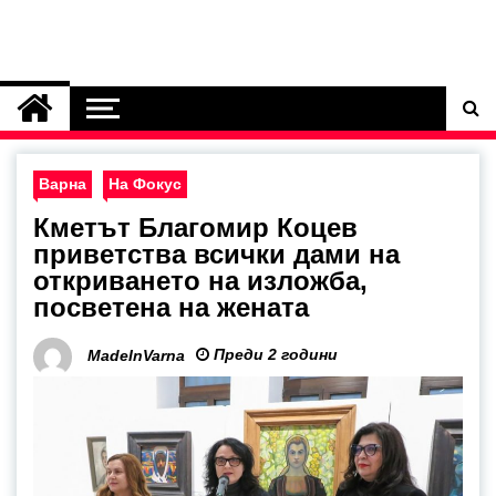
Варна
На Фокус
Кметът Благомир Коцев
приветства всички дами на
откриването на изложба,
посветена на жената
Преди 2 години
MadeInVarna