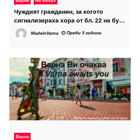
Варна
На Фокус
Чуждият гражданин, за когото
сигнализираха хора от бл. 22 на бул.
„Христо Смирненски“, вече е
Преди 3 години
MadeInVarna
настанен в социалния център за
бездомни
Варна