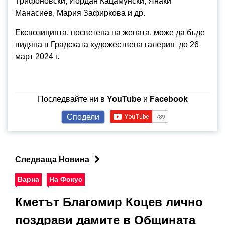
Трифоновски, Йордан Кацамунски, Янаки
Манасиев, Мария Зафиркова и др.
Експозицията, посветена на жената, може да бъде
видяна в Градската художествена галерия до 26
март 2024 г.
Последвайте ни в
YouTube
и
Facebook
Сподели
Следваща Новина
Варна
На Фокус
Кметът Благомир Коцев лично
поздрави дамите в Общината