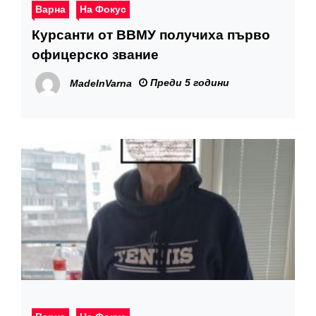
Варна
На Фокус
Курсанти от ВВМУ получиха първо
офицерско звание
Преди 5 години
MadeInVarna