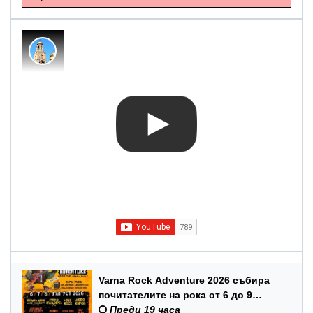
Varna Rock Adventure 2026 събира
почитателите на рока от 6 до 9
август в Аспарухов парк
Преди 19 часа