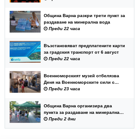
Община Варна разкри трети пункт за
раздаване на минерална вода
Преди 22 часа
Възстановяват предплатените карти
за градския транспорт от 6 август
Преди 22 часа
Военноморският музей отбелязва
Деня на Военноморските сили с
вход свободен и филмови
Преди 23 часа
прожекции
Община Варна организира два
пункта за раздаване на минерална
вода
Преди 2 дни