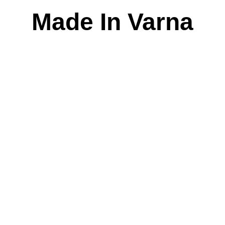
Skip
Made In Varna
to
content