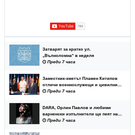
Затварят за кратко ул.
„Вълноломна“ в неделя
Преди 7 часа
Заместник-кметът Пламен Китипов
отличи военнослужещи и цивилни
служители по повод Празника на
Преди 7 часа
ВМС
DARA, Орлин Павлов и любими
варненски изпълнители ще пеят на
празника на Варна
Преди 7 часа