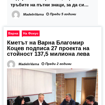
тръбите на пътни знаци, за да си
направят с тях ограда
Преди 5 години
MadeInVarna
Варна
На Фокус
Кметът на Варна Благомир
Коцев подписа 27 проекта на
стойност 137,5 милиона лева
Преди 2 години
MadeInVarna