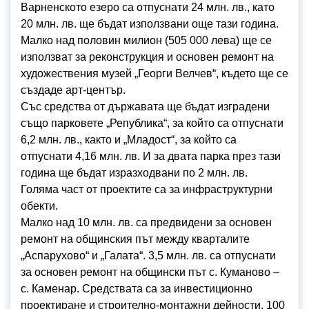
Варненското езеро са отпуснати 24 млн. лв., като
20 млн. лв. ще бъдат използвани още тази година.
Малко над половин милион (505 000 лева) ще се
използват за реконструкция и основен ремонт на
художествения музей „Георги Велчев“, където ще се
създаде арт-център.
Със средства от държавата ще бъдат изградени
също парковете „Република“, за който са отпуснати
6,2 млн. лв., както и „Младост“, за който са
отпуснати 4,16 млн. лв. И за двата парка през тази
година ще бъдат изразходвани по 2 млн. лв.
Голяма част от проектите са за инфраструктурни
обекти.
Малко над 10 млн. лв. са предвидени за основен
ремонт на общинския път между кварталите
„Аспарухово“ и „Галата“. 3,5 млн. лв. са отпуснати
за основен ремонт на общински път с. Куманово –
с. Каменар. Средствата са за инвестиционно
проектиране и строително-монтажни дейности. 100