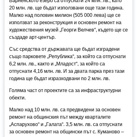
Варненското езеро са отпуснати 24 млн. лв., като
20 млн. лв. ще бъдат използвани още тази година.
Малко над половин милион (505 000 лева) ще се
използват за реконструкция и основен ремонт на
художествения музей „Георги Велчев“, където ще се
създаде арт-център.
Със средства от държавата ще бъдат изградени
също парковете „Република“, за който са отпуснати
6,2 млн. лв., както и „Младост“, за който са
отпуснати 4,16 млн. лв. И за двата парка през тази
година ще бъдат изразходвани по 2 млн. лв.
Голяма част от проектите са за инфраструктурни
обекти.
Малко над 10 млн. лв. са предвидени за основен
ремонт на общинския път между кварталите
„Аспарухово“ и „Галата“. 3,5 млн. лв. са отпуснати
за основен ремонт на общински път с. Куманово –