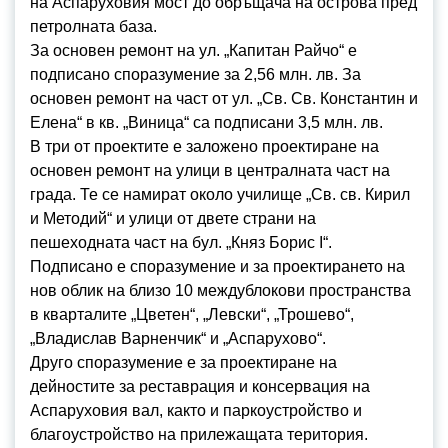
на Аспаруховия мост до обръщача на острова пред
петролната база.
За основен ремонт на ул. „Капитан Райчо“ е
подписано споразумение за 2,56 млн. лв. За
основен ремонт на част от ул. „Св. Св. Константин и
Елена“ в кв. „Виница“ са подписани 3,5 млн. лв.
В три от проектите е заложено проектиране на
основен ремонт на улици в централната част на
града. Те се намират около училище „Св. св. Кирил
и Методий“ и улици от двете страни на
пешеходната част на бул. „Княз Борис I“.
Подписано е споразумение и за проектирането на
нов облик на близо 10 междублокови пространства
в кварталите „Цветен“, „Левски“, „Трошево“,
„Владислав Варненчик“ и „Аспарухово“.
Друго споразумение е за проектиране на
дейностите за реставрация и консервация на
Аспаруховия вал, както и паркоустройство и
благоустройство на прилежащата територия.