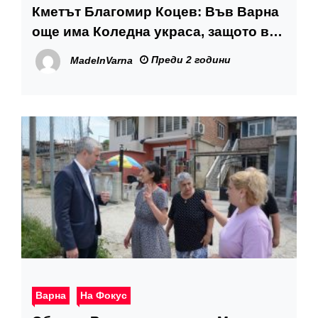
Кметът Благомир Коцев: Във Варна
още има Коледна украса, защото в
наследения договор от предходната
Преди 2 години
MadeInVarna
администрация изобщо не е
предвидено тя да се демонтира
Варна
На Фокус