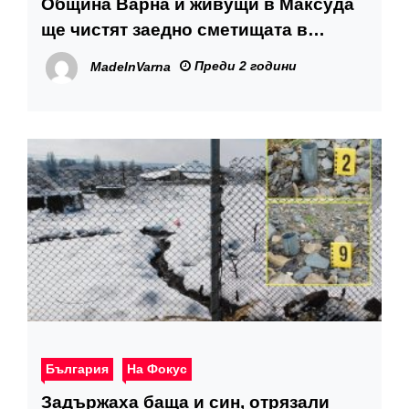
Община Варна и живущи в Максуда
ще чистят заедно сметищата в
района
Преди 2 години
MadeInVarna
България
На Фокус
Задържаха баща и син, отрязали