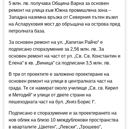
5 млн. лв. получава Община Варна за основен
ремонт на улица към Южна промишлена зона –
Западна наземна връзка от Северния пътен възел
на Аспаруховия мост до обръщача на острова пред
петролната база.
За основен ремонт на ул. „Капитан Райчо“ е
подписано споразумение за 2,56 млн. лв. За
основен ремонт на част от ул. „Св. Св. Константин и
Елена“ в кв. „Виница“ са подписани 3,5 млн. лв.
В три от проектите е заложено проектиране на
основен ремонт на улици в централната част на
града. Те се намират около училище „Св. св. Кирил
и Методий“ и улици от двете страни на
пешеходната част на бул. „Княз Борис I“.
Подписано е споразумение и за проектирането на
нов облик на близо 10 междублокови пространства
в кварталите „Цветен“, „Левски“, „Трошево“,