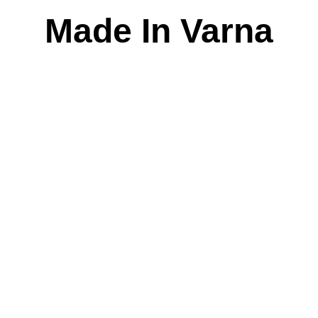
Skip
Made In Varna
to
content