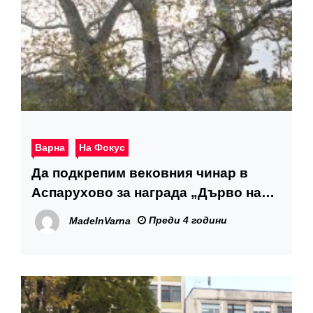
Варна
На Фокус
Да подкрепим вековния чинар в
Аспарухово за награда „Дърво на
годината“
Преди 4 години
MadeInVarna