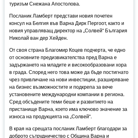
туризъм Снежана Апостолова.
Посланик Ламберт представи новия почетен
консул на Белгия във Варна Дирк Пергоот, както и
новия управляващ директор на „Солвей“ България
Николай ван дер Хейден.
От своя страна Благомир Коцев подчерта, че едно
от основните предизвикателства пред Варна е
задържането на младите и високообразовани хора
в града. Според него това може да бъде постигнато
чрез привличане на нови инвестиции, разширяване
на бизнес възможностите и подкрепа за вече
установените международни компании в региона.
Сред обсъдените теми беше и развитието на
пристанище Варна, което има ключово значение за
износа на продукцията на „Солвей“.
В края на срещата посланик Ламберт благодари за
доброто сътрудничество с Община Варна и