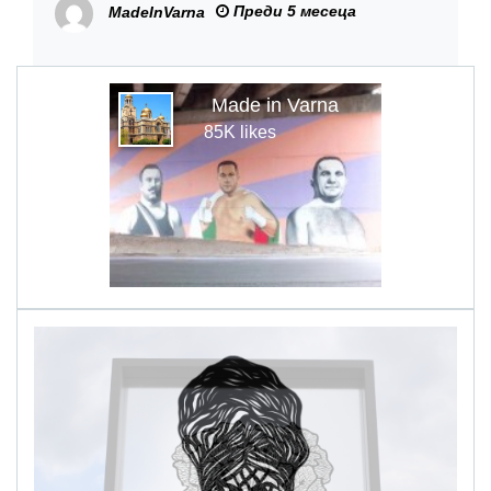
Преди 5 месеца
MadeInVarna
форум във Варна
Made in Varna
85K likes