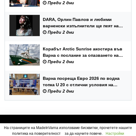
служители по повод Празника на
Преди 2 дни
ВМС
DARA, Орлин Павлов и любими
варненски изпълнители ще пеят на
празника на Варна
Преди 2 дни
Корабът Arctic Sunrise акостира във
Варна с послание за опазването на
Черно море
Преди 2 дни
Варна посреща Евро 2026 по водна
топка U 20 с отлични условия на
състезателните басейни
Преди 2 дни
На страниците на MadeInVarna използваме бисквитки, прочетете нашите
политика на поверителност
за да научите повече.
Настройки