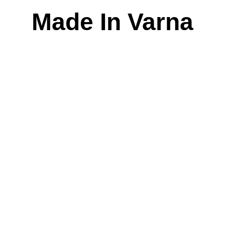
Skip
Made In Varna
to
content