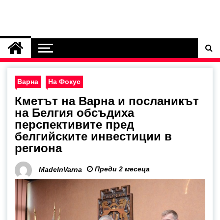
Варна
На Фокус
Кметът на Варна и посланикът
на Белгия обсъдиха
перспективите пред
белгийските инвестиции в
региона
Преди 2 месеца
MadeInVarna