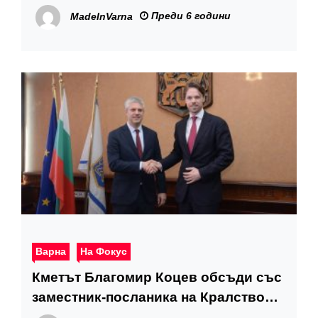
Преди 6 години
MadeInVarna
Варна
На Фокус
Кметът Благомир Коцев обсъди със
заместник-посланика на Кралство
Нидерландия предстоящ бизнес