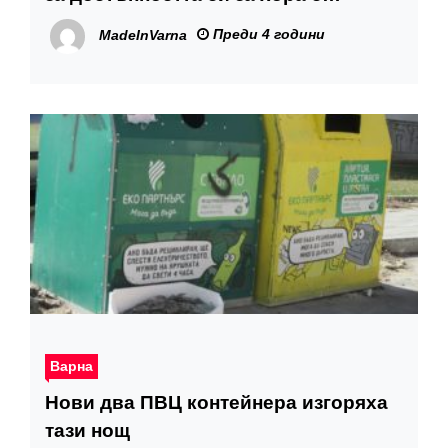
нарушено зрение
Преди 4 години
MadeInVarna
Варна
Нови два ПВЦ контейнера изгоряха
тази нощ