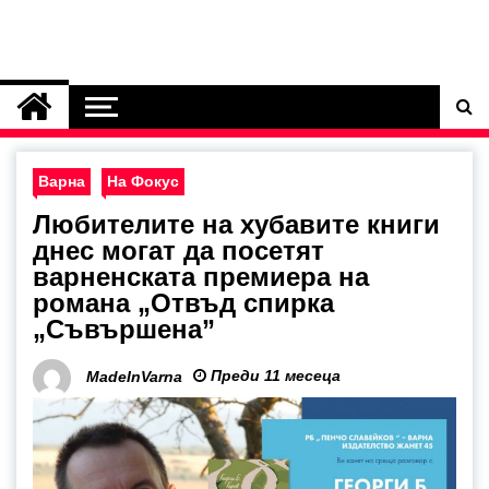
Варна
На Фокус
Любителите на хубавите книги
днес могат да посетят
варненската премиера на
романа „Отвъд спирка
„Съвършена”
Преди 11 месеца
MadeInVarna