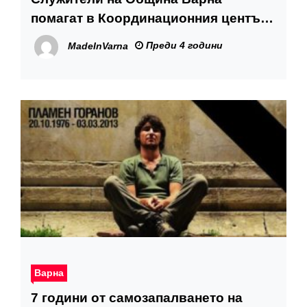
помагат в Координационния център
за бежанци от Украйна
Преди 4 години
MadeInVarna
Варна
7 години от самозапалването на