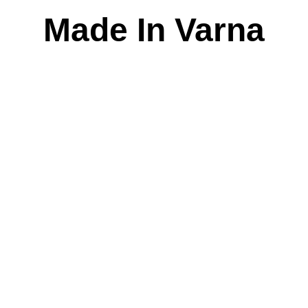
Skip
Made In Varna
to
content