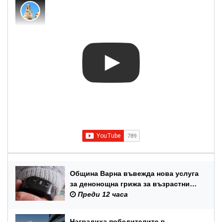
Община Варна въвежда нова услуга
за денонощна грижа за възрастни
хора и лица с трайни увреждания
Преди 12 часа
Наградиха победителите в