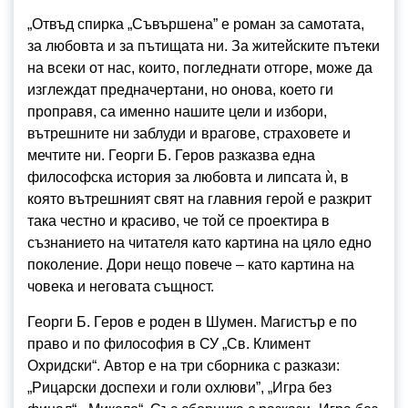
„Отвъд спирка „Съвършена” е роман за самотата,
за любовта и за пътищата ни. За житейските пътеки
на всеки от нас, които, погледнати отгоре, може да
изглеждат предначертани, но онова, което ги
проправя, са именно нашите цели и избори,
вътрешните ни заблуди и врагове, страховете и
мечтите ни. Георги Б. Геров разказва една
философска история за любовта и липсата ѝ, в
която вътрешният свят на главния герой е разкрит
така честно и красиво, че той се проектира в
съзнанието на читателя като картина на цяло едно
поколение. Дори нещо повече – като картина на
човека и неговата същност.
Георги Б. Геров е роден в Шумен. Магистър е по
право и по философия в СУ „Св. Климент
Охридски“. Автор е на три сборника с разкази:
„Рицарски доспехи и голи охлюви”, „Игра без