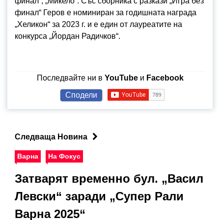
финал“, „Микело“. Със сборника с разкази „Игра без
финал“ Геров е номиниран за годишната награда
„Хеликон“ за 2023 г. и е един от лауреатите на
конкурса „Йордан Радичков“.
Последвайте ни в
YouTube
и
Facebook
Сподели
Следваща Новина
Варна
На Фокус
Затварят временно бул. „Васил
Левски“ заради „Супер Рали
Варна 2025“