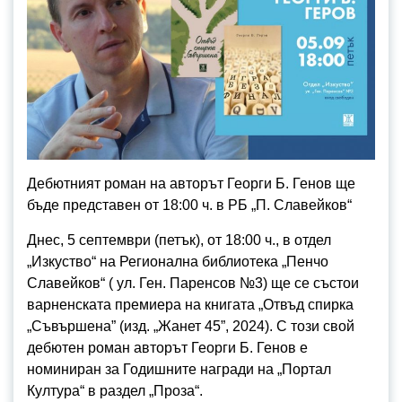
Дебютният роман на авторът Георги Б. Генов ще
бъде представен от 18:00 ч. в РБ „П. Славейков“
Днес, 5 септември (петък), от 18:00 ч., в отдел
„Изкуство“ на Регионална библиотека „Пенчо
Славейков“ ( ул. Ген. Паренсов №3) ще се състои
варненската премиера на книгата „Отвъд спирка
„Съвършена” (изд. „Жанет 45”, 2024). С този свой
дебютен роман авторът Георги Б. Генов е
номиниран за Годишните награди на „Портал
Култура“ в раздел „Проза“.