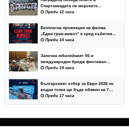
Спартакиадата по морските
спортове на Военноморските сили
Преди 12 часа
Безплатна прожекция на филма
„Един грам живот“ е сред събитията
за Международния ден на младежта
Преди 14 часа
във Варна
Започна юбилейният 50-и
международен бридж фестивал
„Варна“
Преди 14 часа
Българският отбор за Евро 2026 по
водна топка ще бъде обявен на 7
август
Преди 17 часа