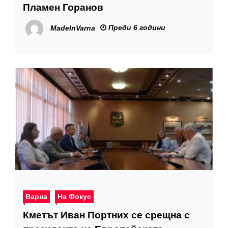
Пламен Горанов
Преди 6 години
MadeInVarna
Варна
На Фокус
Кметът Иван Портних се срещна с