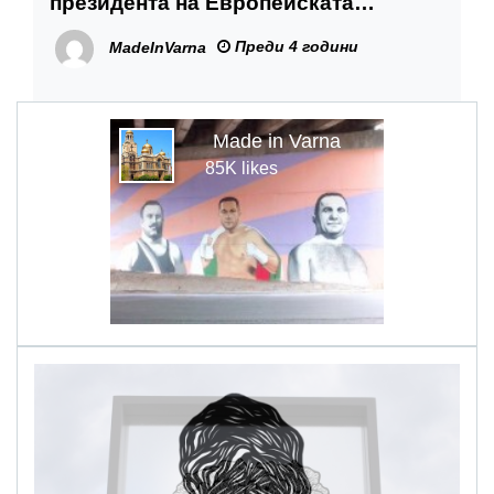
президента на Европейската
асоциация на доставчиците на
Преди 4 години
MadeInVarna
услуги за хора с увреждания
Made in Varna
85K likes