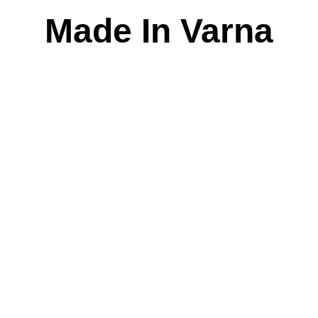
Skip
Made In Varna
to
content