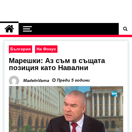
България
На Фокус
Марешки: Аз съм в същата
позиция като Навални
Преди 5 години
MadeInVarna