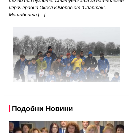
точни при дузпите. Статуетката за най-полезен
играч грабна Оксел Юмеров от “Спартак”.
Мащабната […]
Подобни Новини