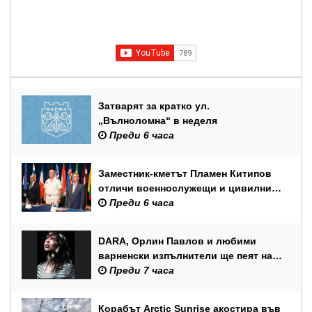
Затварят за кратко ул.
„Вълноломна“ в неделя
Преди 6 часа
Заместник-кметът Пламен Китипов
отличи военнослужещи и цивилни
служители по повод Празника на
Преди 6 часа
ВМС
DARA, Орлин Павлов и любими
варненски изпълнители ще пеят на
празника на Варна
Преди 7 часа
Корабът Arctic Sunrise акостира във