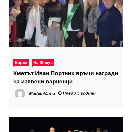
Варна
На Фокус
Кметът Иван Портних връчи награди
на изявени варненци
Преди 5 години
MadeInVarna