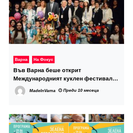
Варна
На Фокус
Във Варна беше открит
Международният куклен фестивал
“Златният делфин”
Преди 10 месеца
MadeInVarna