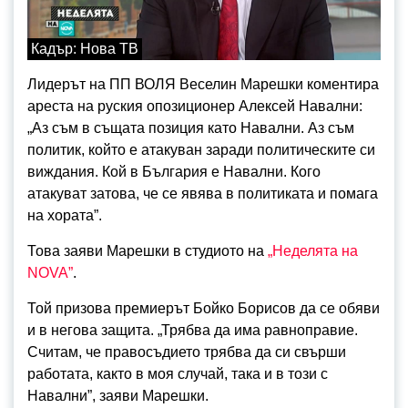
Кадър: Нова ТВ
Лидерът на ПП ВОЛЯ Веселин Марешки коментира
ареста на руския опозиционер Алексей Навални:
„Аз съм в същата позиция като Навални. Аз съм
политик, който е атакуван заради политическите си
виждания. Кой в България е Навални. Кого
атакуват затова, че се явява в политиката и помага
на хората”.
Това заяви Марешки
в студиото на
„Неделята на
NOVA”
.
Той призова премиерът Бойко Борисов да се обяви
и в негова защита. „Трябва да има равноправие.
Считам, че правосъдието трябва да си свърши
работата, както в моя случай, така и в този с
Навални”, заяви Марешки.