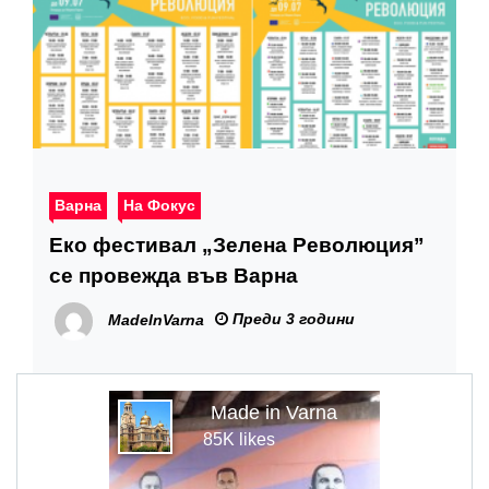
Варна
На Фокус
Еко фестивал „Зелена Революция”
се провежда във Варна
Преди 3 години
MadeInVarna
Made in Varna
85K likes