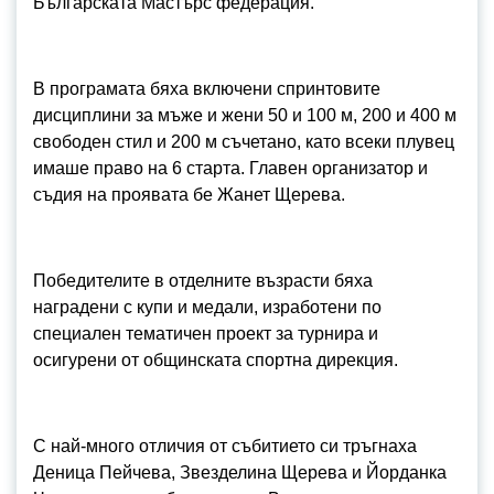
Българската Мастърс федерация.
В програмата бяха включени спринтовите
дисциплини за мъже и жени 50 и 100 м, 200 и 400 м
свободен стил и 200 м съчетано, като всеки плувец
имаше право на 6 старта. Главен организатор и
съдия на проявата бе Жанет Щерева.
Победителите в отделните възрасти бяха
наградени с купи и медали, изработени по
специален тематичен проект за турнира и
осигурени от общинската спортна дирекция.
С най-много отличия от събитието си тръгнаха
Деница Пейчева, Звезделина Щерева и Йорданка