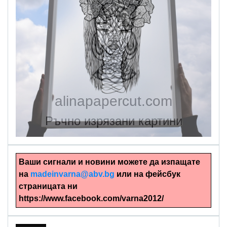
alinapapercut.com
Ръчно изрязани картини
Ваши сигнали и новини можете да изпащате
на
madeinvarna@abv.bg
или на фейсбук
страницата ни
https://www.facebook.com/varna2012/