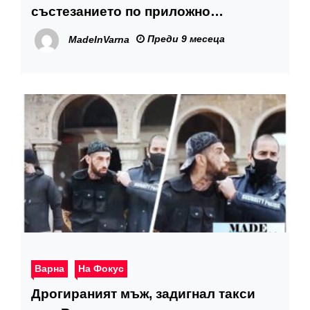
състезанието по приложно
колоездене „Варна 2025“
Преди 9 месеца
MadeInVarna
Варна
На Фокус
Дрогираният мъж, задигнал такси