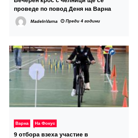
Вечерен крос с челници ще се
проведе по повод Деня на Варна
Преди 4 години
MadeInVarna
Варна
На Фокус
9 отбора взеха участие в