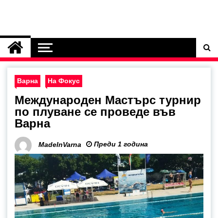
Варна
На Фокус
Международен Мастърс турнир
по плуване се проведе във
Варна
Преди 1 година
MadeInVarna