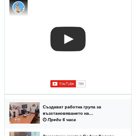
Създават работна група за
възстановяването на
Международния балетен конкурс –
Преди 6 часа
Варна