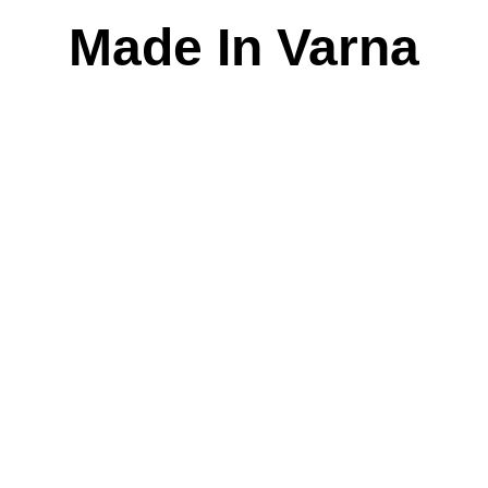
Skip
Made In Varna
to
content