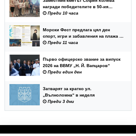
Заместник-кметът София Колева
награди победителите в 50-ия
юбилеен международен бридж
Преди 10 часа
фестивал „Варна“
Морски Фест предлага цял ден
спорт, игри и забавления на плажа в
Аспарухово
Преди 11 часа
Първо офицерско звание за випуск
2026 на ВВМУ „Н. Й. Вапцаров“
Преди един ден
Затварят за кратко ул.
„Вълноломна“ в неделя
Преди 3 дни