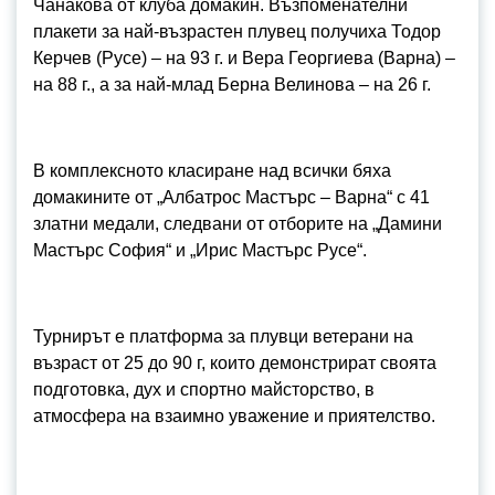
Чанакова от клуба домакин. Възпоменателни
плакети за най-възрастен плувец получиха Тодор
Керчев (Русе) – на 93 г. и Вера Георгиева (Варна) –
на 88 г., а за най-млад Берна Велинова – на 26 г.
В комплексното класиране над всички бяха
домакините от „Албатрос Мастърс – Варна“ с 41
златни медали, следвани от отборите на „Дамини
Мастърс София“ и „Ирис Мастърс Русе“.
Турнирът е платформа за плувци ветерани на
възраст от 25 до 90 г, които демонстрират своята
подготовка, дух и спортно майсторство, в
атмосфера на взаимно уважение и приятелство.