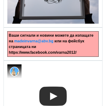
alinapapercut.com
Ръчно изрязани картини
Ваши сигнали и новини можете да изпащате
на
madeinvarna@abv.bg
или на фейсбук
страницата ни
https://www.facebook.com/varna2012/