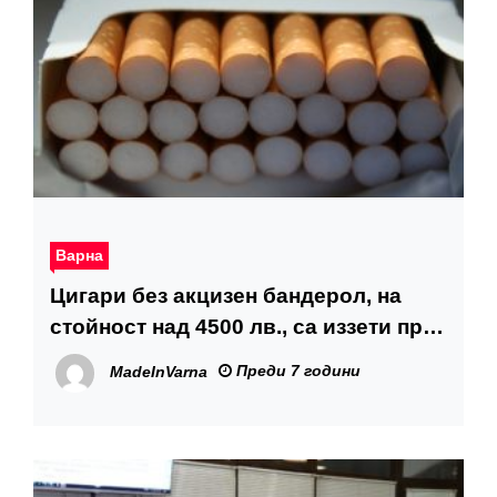
Варна
Цигари без акцизен бандерол, на
стойност над 4500 лв., са иззети при
задържането на 55-годишен мъж във
Преди 7 години
MadeInVarna
Варна