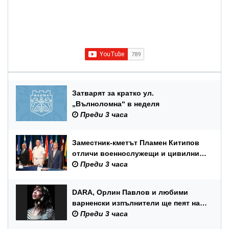
Затварят за кратко ул.
„Вълноломна“ в неделя
Преди 3 часа
Заместник-кметът Пламен Китипов
отличи военнослужещи и цивилни
служители по повод Празника на
Преди 3 часа
ВМС
DARA, Орлин Павлов и любими
варненски изпълнители ще пеят на
празника на Варна
Преди 3 часа