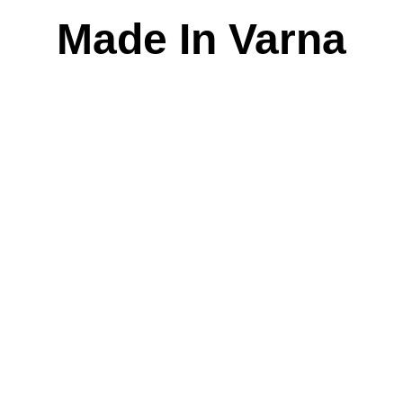
Skip
Made In Varna
to
content