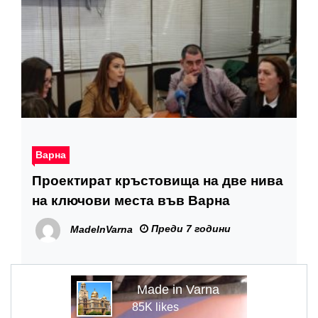
Варна
Проектират кръстовища на две нива
на ключови места във Варна
Преди 7 години
MadeInVarna
Made in Varna
85K likes