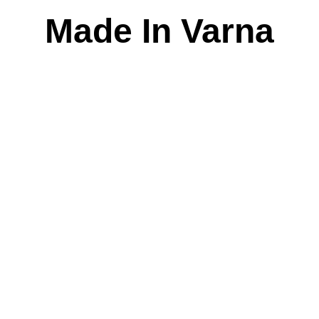
Skip
Made In Varna
to
content