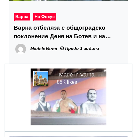
Варна
На Фокус
Варна отбеляза с общоградско
поклонение Деня на Ботев и на
загиналите за свободата на
Преди 1 година
MadeInVarna
България
Made in Varna
85K likes