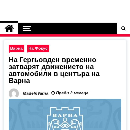
Варна
На Фокус
На Гергьовден временно
затварят движението на
автомобили в центъра на
Варна
Преди 3 месеца
MadeInVarna