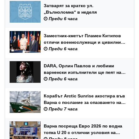
Затварят за кратко ул.
„Вълноломна“ в неделя
Преди 6 часа
Заместник-кметът Пламен Китипов
отличи военнослужещи и цивилни
служители по повод Празника на
Преди 6 часа
ВМС
DARA, Орлин Павлов и любими
варненски изпълнители ще пеят на
празника на Варна
Преди 6 часа
Корабът Arctic Sunrise акостира във
Варна с послание за опазването на
Черно море
Преди 7 часа
Варна посреща Евро 2026 по водна
топка U 20 с отлични условия на
състезателните басейни
Преди 8 часа