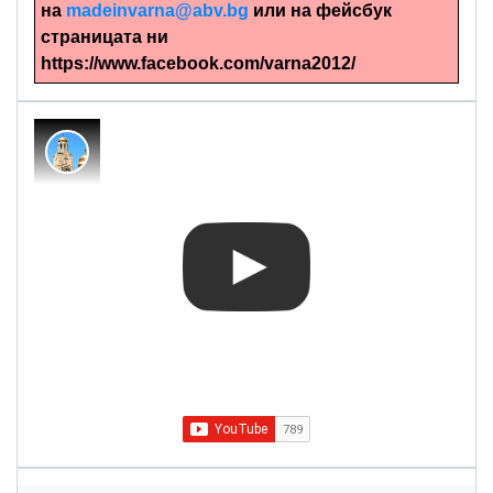
на
madeinvarna@abv.bg
или на фейсбук
страницата ни
https://www.facebook.com/varna2012/