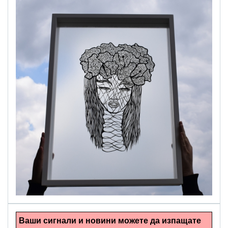
alinapapercut.com
Ръчно изрязани картини
Ваши сигнали и новини можете да изпащате