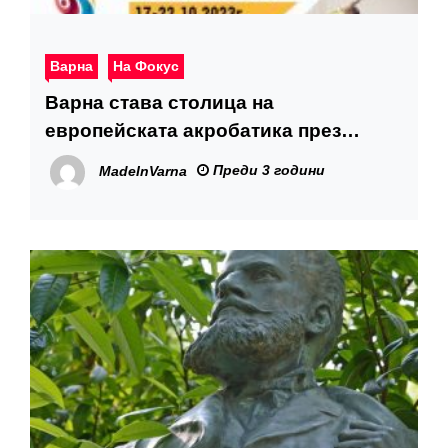
Варна
На Фокус
Варна става столица на
европейската акробатика през
октомври
Преди 3 години
MadeInVarna