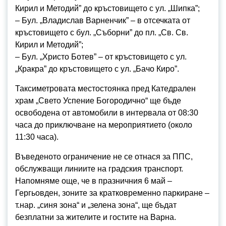
Кирил и Методий” до кръстовището с ул. „Шипка”;
– Бул. „Владислав Варненчик” – в отсечката от
кръстовището с бул. „Съборни” до пл. „Св. Св.
Кирил и Методий”;
– Бул. „Христо Ботев” – от кръстовището с ул.
„Кракра” до кръстовището с ул. „Бачо Киро”.
Таксиметровата местостоянка пред Катедрален
храм „Свето Успение Богородично“ ще бъде
освободена от автомобили в интервала от 08:30
часа до приключване на мероприятието (около
11:30 часа).
Въведеното ограничение не се отнася за ППС,
обслужващи линиите на градския транспорт.
Напомняме още, че в празничния 6 май –
Гергьовден, зоните за кратковременно паркиране –
т.нар. „синя зона“ и „зелена зона“, ще бъдат
безплатни за жителите и гостите на Варна.