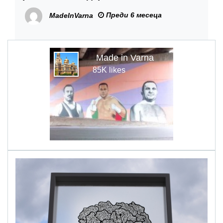
Министерство на здравеопазването,
Преди 6 месеца
MadeInVarna
за да оздравим съвместно МБАЛ
„Св. Анна“
Made in Varna
85K likes