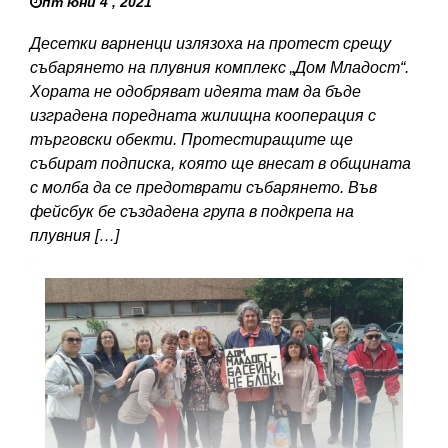
пт юни 4 , 2021
Десетки варненци излязоха на протест срещу
събарянето на плувния комплекс „Дом Младост“.
Хората не одобряват идеята там да бъде
изградена поредната жилищна кооперация с
търговски обекти. Протестиращите ще
събират подписка, която ще внесат в общината
с молба да се предотврати събарянето. Във
фейсбук бе създадена група в подкрепа на
плувния […]