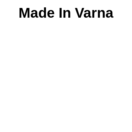
Skip
Made In Varna
to
content