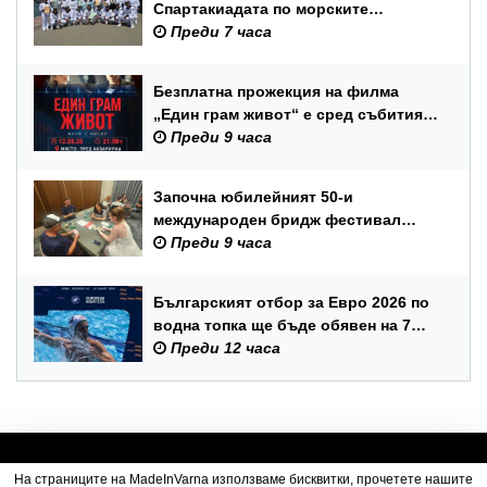
Спартакиадата по морските
спортове на Военноморските сили
Преди 7 часа
Безплатна прожекция на филма
„Един грам живот“ е сред събитията
за Международния ден на младежта
Преди 9 часа
във Варна
Започна юбилейният 50-и
международен бридж фестивал
„Варна“
Преди 9 часа
Българският отбор за Евро 2026 по
водна топка ще бъде обявен на 7
август
Преди 12 часа
На страниците на MadeInVarna използваме бисквитки, прочетете нашите