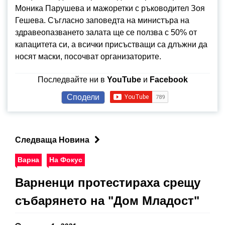
Моника Парушева и мажоретки с ръководител Зоя
Гешева. Съгласно заповедта на министъра на
здравеопазването залата ще се ползва с 50% от
капацитета си, а всички присъстващи са длъжни да
носят маски, посочват организаторите.
Последвайте ни в
YouTube
и
Facebook
Сподели
Следваща Новина
Варна
На Фокус
Варненци протестираха срещу
събарянето на "Дом Младост"