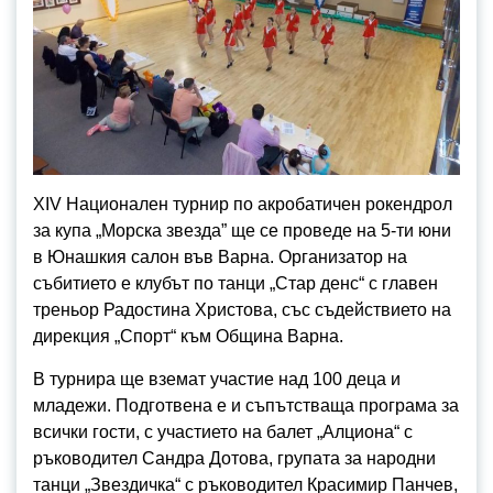
XIV Национален турнир по акробатичен рокендрол
за купа „Морска звезда” ще се проведе на 5-ти юни
в Юнашкия салон във Варна. Организатор на
събитието е клубът по танци „Стар денс“ с главен
треньор Радостина Христова, със съдействието на
дирекция „Спорт“ към Община Варна.
В турнира ще вземат участие над 100 деца и
младежи. Подготвена е и съпътстваща програма за
всички гости, с участието на балет „Алциона“ с
ръководител Сандра Дотова, групата за народни
танци „Звездичка“ с ръководител Красимир Панчев,