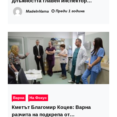
длъжността главен инспектор
„Контрол и санкции“
Преди 1 година
MadeInVarna
Варна
На Фокус
Кметът Благомир Коцев: Варна
разчита на подкрепа от