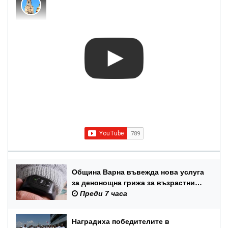
Община Варна въвежда нова услуга
за денонощна грижа за възрастни
хора и лица с трайни увреждания
Преди 7 часа
Наградиха победителите в