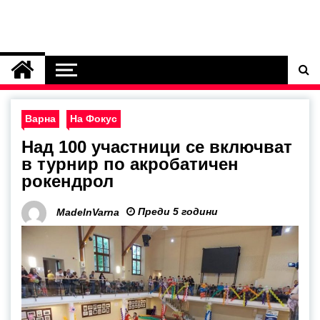
Варна
На Фокус
Над 100 участници се включват
в турнир по акробатичен
рокендрол
Преди 5 години
MadeInVarna