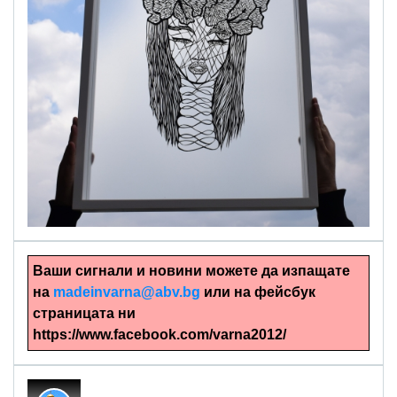
alinapapercut.com
Ръчно изрязани картини
Ваши сигнали и новини можете да изпащате
на
madeinvarna@abv.bg
или на фейсбук
страницата ни
https://www.facebook.com/varna2012/