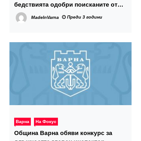
бедствията одобри поисканите от
Варна 1,3 млн. лв.
Преди 3 години
MadeInVarna
Варна
На Фокус
Община Варна обяви конкурс за