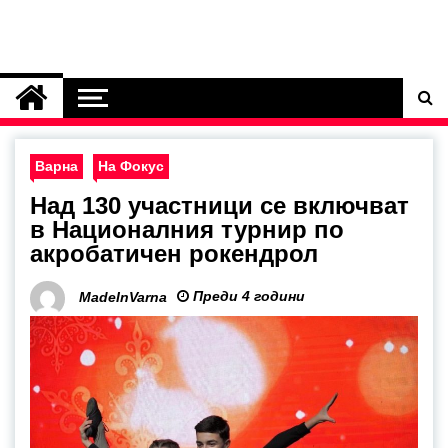
Варна
На Фокус
Над 130 участници се включват
в Националния турнир по
акробатичен рокендрол
Преди 4 години
MadeInVarna