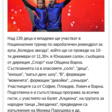
Над 130 деца и младежи ще участват в
Националния турнир по акробатичен рокендрол за
купа „Коледна звезда”, който ще се проведе на 10-
ти декември от 11,30ч. в Юнашкия салон, съобщиха
от дирекция „Спорт“ към Община Варна.
Състезанията са в класовете „соло”, ”деца”,
”юноши”, ”капъл денс шоу”, ”В”, формации
”момичета”, формации ”девойки”, „сеньори“.
Участниците са от София, Пловдив, Ловеч и Варна.
Подготвена е и съпътстваща програма за всички
гости, с участието на балет „Алциона“, на групата за
народни танци „Звездичка“, предвидени са
изпълнения на Моника Парушева и др.