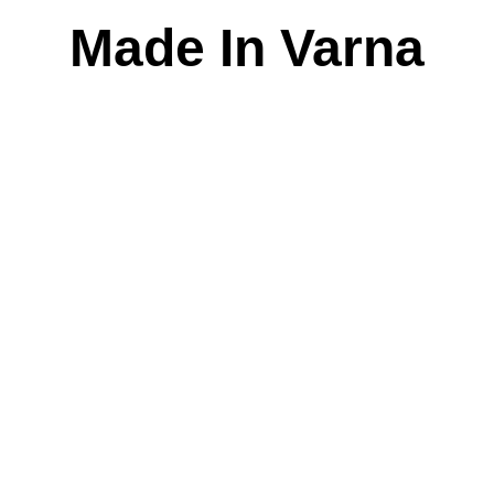
Skip
Made In Varna
to
content