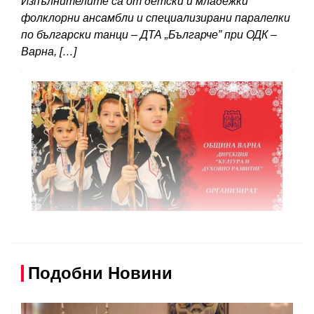
Изпълнителите са от детски и младежки
фолклорни ансамбли и специализирани паралелки
по български танци – ДТА „Българче” при ОДК –
Варна, […]
Подобни Новини