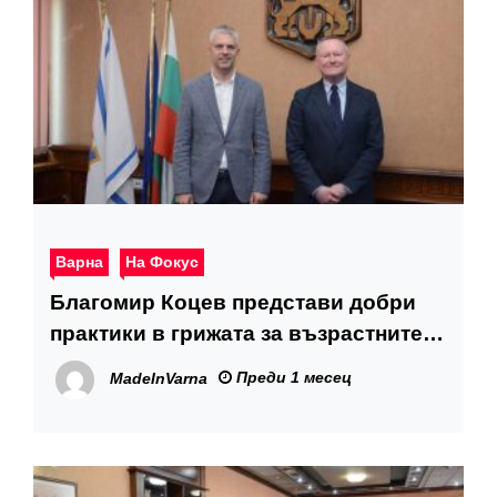
Варна
На Фокус
Благомир Коцев представи добри
практики в грижата за възрастните
хора пред Комисаря по правата на
Преди 1 месец
MadeInVarna
човека към Съвета на Европа