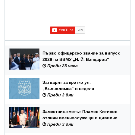
Първо офицерско звание за випуск
2026 на ВВМУ „Н. Й. Вапцаров“
Преди 23 часа
Затварят за кратко ул.
„Вълноломна“ в неделя
Преди 3 дни
Заместник-кметът Пламен Китипов
отличи военнослужещи и цивилни
служители по повод Празника на
Преди 3 дни
ВМС