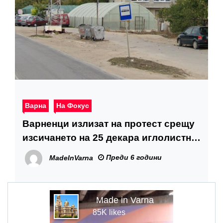
Варна
На Фокус
Варненци излизат на протест срещу
изсичането на 25 декара иглолистна
гора
Преди 6 години
MadeInVarna
Made in Varna
85K likes