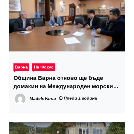
Варна
На Фокус
Община Варна отново ще бъде
домакин на Международен морски
форум „Глобален компас“
Преди 1 година
MadeInVarna