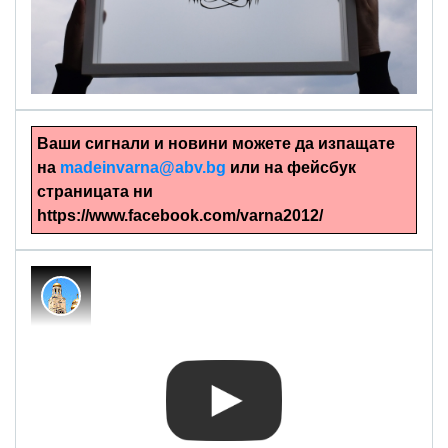
alinapapercut.com
Ръчно изрязани картини
Ваши сигнали и новини можете да изпащате
на
madeinvarna@abv.bg
или на фейсбук
страницата ни
https://www.facebook.com/varna2012/