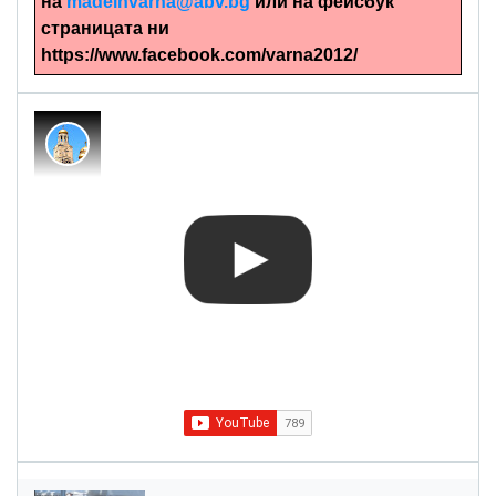
на
madeinvarna@abv.bg
или на фейсбук
страницата ни
https://www.facebook.com/varna2012/