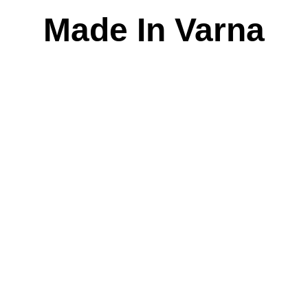
Skip
Made In Varna
to
content