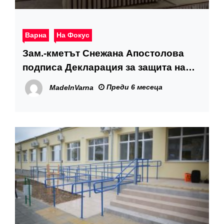
Варна
На Фокус
Зам.-кметът Снежана Апостолова
подписа Декларация за защита на
демократичните ценности на
Преди 6 месеца
MadeInVarna
Срещата на върха на мрежата B40