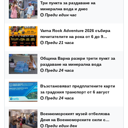
Три пункта за раздаване на
минерална вода и днес
Преди един час
Varna Rock Adventure 2026 събира
почитателите на рока от 6 до 9
август в Аспарухов парк
Преди 21 часа
Община Варна разкри трети пункт за
раздаване на минерална вода
Преди 24 часа
Възстановяват предплатените карти
за градския транспорт от 6 август
Преди 24 часа
Военноморският музей отбелязва
Деня на Военноморските сили с
вход свободен и филмови
Преди един ден