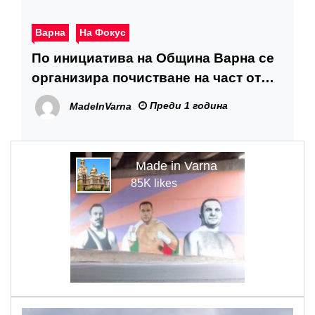
Варна
На Фокус
По инициатива на Община Варна се
организира почистване на част от
северния бряг на Варненското езеро
Преди 1 година
MadeInVarna
Made in Varna
85K likes