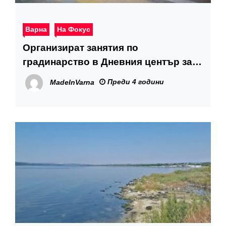
Варна
На Фокус
Организират занятия по
градинарство в Дневния център за
лица с деменция
Преди 4 години
MadeInVarna