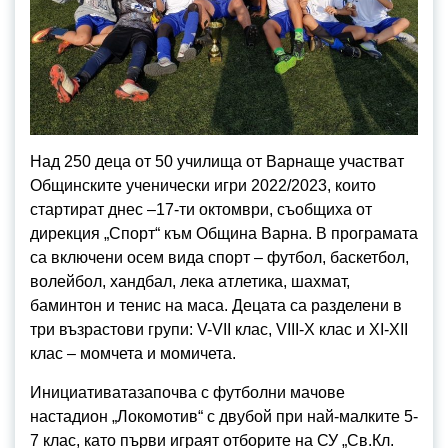
Над 250 деца от 50 училища от Варнаще участват
Общинските ученически игри 2022/2023, които
стартират днес –17-ти октомври, съобщиха от
дирекция „Спорт“ към Община Варна. В програмата
са включени осем вида спорт – футбол, баскетбол,
волейбол, хандбал, лека атлетика, шахмат,
баминтон и тенис на маса. Децата са разделени в
три възрастови групи: V-VII клас, VIII-X клас и XI-XII
клас – момчета и момичета.
Инициативатазапочва с футболни мачове
настадион „Локомотив“ с двубой при най-малките 5-
7 клас, като първи играят отборите на СУ „Св.Кл.