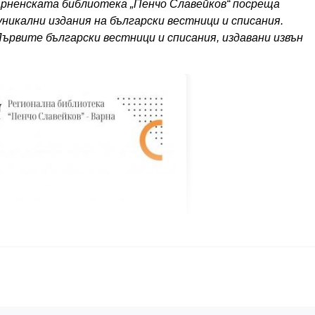
Варненската библиотека „Пенчо Славейков“ посреща
никални издания на български вестници и списания.
ървите български вестници и списания, издавани извън