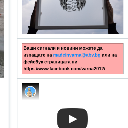
alinapapercut.com
Ръчно изрязани картини
Ваши сигнали и новини можете да
изпащате на
madeinvarna@abv.bg
или на
фейсбук страницата ни
https://www.facebook.com/varna2012/