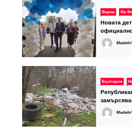
Варна
На Ф
Новата дет
официално
MadeIn
България
Н
Републикан
замърсяван
територия
MadeIn