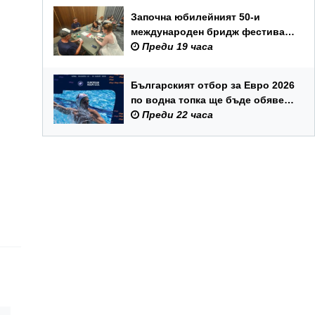
Започна юбилейният 50-и
международен бридж фестивал
„Варна“
Преди 19 часа
Българският отбор за Евро 2026
по водна топка ще бъде обявен
на 7 август
Преди 22 часа