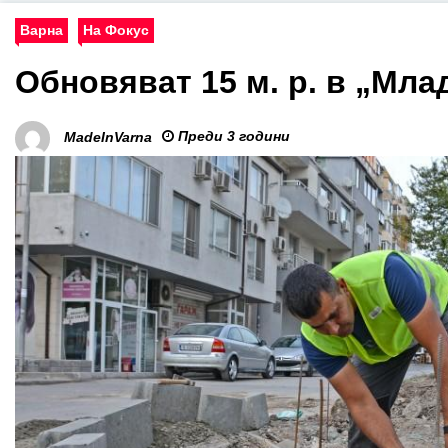
Варна
На Фокус
Обновяват 15 м. р. в „Мла
Преди 3 години
MadeInVarna