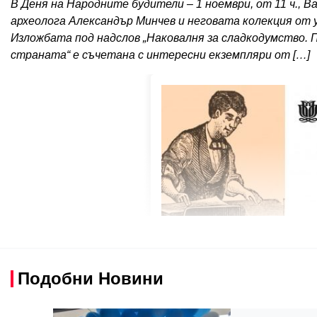
В Деня на Народните будители – 1 ноември, от 11 ч., 
археолога Александър Минчев и неговата колекция от у
Изложбата под надслов „Наковалня за сладкодумство. П
страната“ е съчетана с интересни екземпляри от […]
Подобни Новини