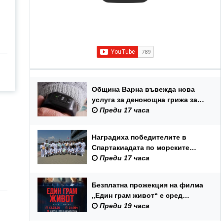
Община Варна въвежда нова
услуга за денонощна грижа за
възрастни хора и лица с трайни
Преди 17 часа
увреждания
Наградиха победителите в
Спартакиадата по морските
спортове на Военноморските
Преди 17 часа
сили
Безплатна прожекция на филма
„Един грам живот“ е сред
събитията за Международния
Преди 19 часа
ден на младежта във Варна