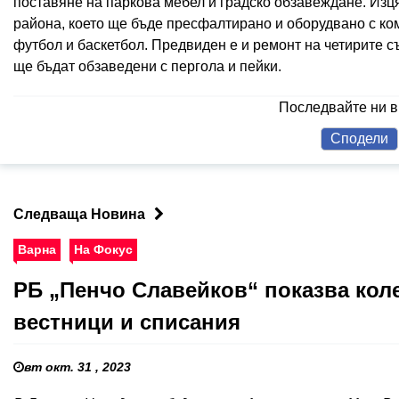
поставяне на паркова мебел и градско обзавеждане. Из
района, което ще бъде пресфалтирано и оборудвано с к
футбол и баскетбол. Предвиден е и ремонт на четирите с
ще бъдат обзаведени с пергола и пейки.
Последвайте ни 
Сподели
Следваща Новина
Варна
На Фокус
РБ „Пенчо Славейков“ показва кол
вестници и списания
вт окт. 31 , 2023