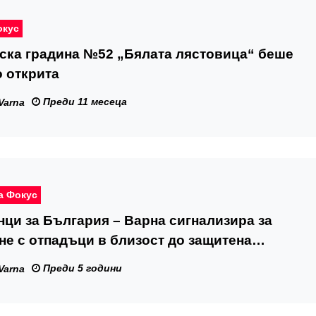
окус
ска градина №52 „Бялата лястовица“ беше
 открита
Преди 11 месеца
Varna
а Фокус
ци за България – Варна сигнализира за
е с отпадъци в близост до защитена
Преди 5 години
Varna