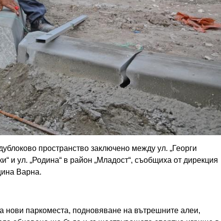
ждублоково пространство заключено между ул. „Георги
ки“ и ул. „Родина“ в район „Младост“, съобщиха от дирекция
щина Варна.
а нови паркоместа, подновяване на вътрешните алеи,