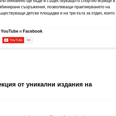
цяло обновено ще бъде и съществуващото спортно игрище в
омбинирани съоръжения, позволяващи практикуването на
ъществуващи детски площадки и на три къта за отдих, които
в
YouTube
и
Facebook
екция от уникални издания на