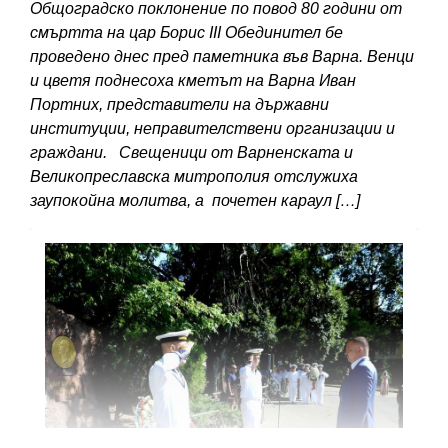
Общоградско поклонение по повод 80 години от
смъртта на цар Борис III Обединител бе
проведено днес пред паметника във Варна. Венци
и цветя поднесоха кметът на Варна Иван
Портних, представители на държавни
институции, неправителствени организации и
граждани. Свещеници от Варненската и
Великопреславска митрополия отслужиха
заупокойна молитва, а почетен караул […]