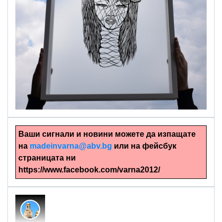
alinapapercut.com
Ръчно изрязани картини
Ваши сигнали и новини можете да изпащате
на
madeinvarna@abv.bg
или на фейсбук
страницата ни
https://www.facebook.com/varna2012/