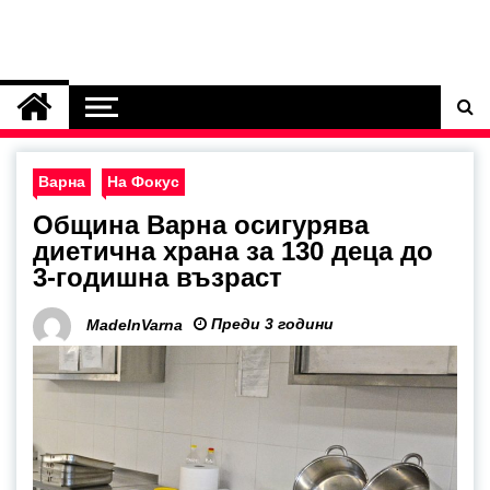
Варна
На Фокус
Община Варна осигурява
диетична храна за 130 деца до
3-годишна възраст
Преди 3 години
MadeInVarna