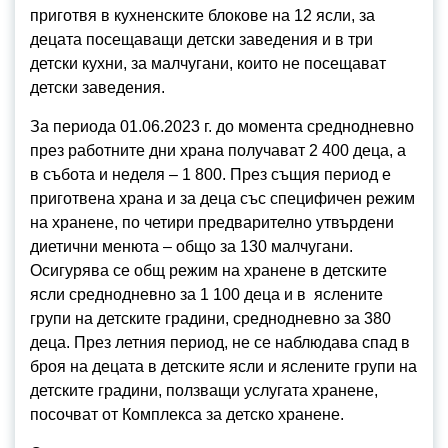
приготвя в кухненските блокове на 12 ясли, за
децата посещаващи детски заведения и в три
детски кухни, за малчугани, които не посещават
детски заведения.
За периода 01.06.2023 г. до момента среднодневно
през работните дни храна получават 2 400 деца, а
в събота и неделя – 1 800. През същия период е
приготвена храна и за деца със специфичен режим
на хранене, по четири предварително утвърдени
диетични менюта – общо за 130 малчугани.
Осигурява се общ режим на хранене в детските
ясли среднодневно за 1 100 деца и в яслените
групи на детските градини, среднодневно за 380
деца. През летния период, не се наблюдава спад в
броя на децата в детските ясли и яслените групи на
детските градини, ползващи услугата хранене,
посочват от Комплекса за детско хранене.