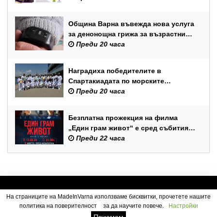
Община Варна въвежда нова услуга
за денонощна грижа за възрастни
хора и лица с трайни увреждания
Преди 20 часа
Наградиха победителите в
Спартакиадата по морските
спортове на Военноморските сили
Преди 20 часа
Безплатна прожекция на филма
„Един грам живот“ е сред събитията
за Международния ден на младежта
Преди 22 часа
във Варна
На страниците на MadeInVarna използваме бисквитки, прочетете нашите
политика на поверителност
за да научите повече.
Настройки
Посетители:
1