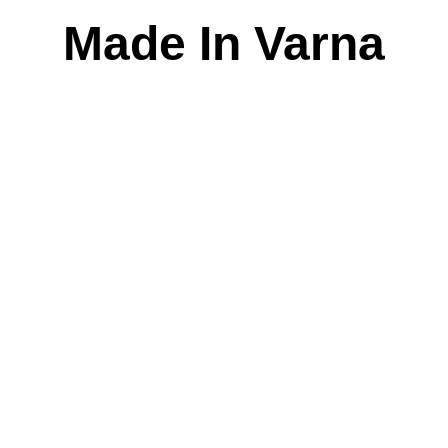
Skip
Made In Varna
to
content