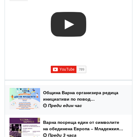
Община Варна организира редица
инициативи по повод
Международния ден на младежта –
Преди един час
12 август
Варна посреща един от символите
на обединена Европа – Младежкия
симфоничен оркестър на ЕС
Преди 3 часа