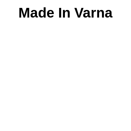
Skip
Made In Varna
to
content