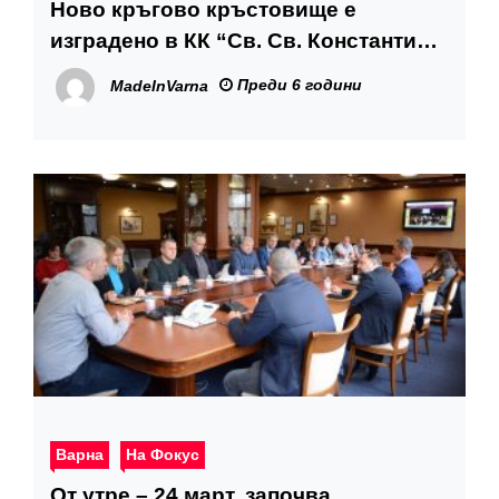
Ново кръгово кръстовище е
изградено в КК “Св. Св. Константин и
Елена”
Преди 6 години
MadeInVarna
Варна
На Фокус
От утре – 24 март, започва