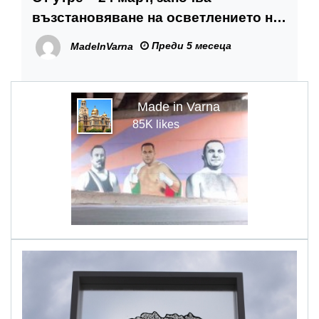
възстановяване на осветлението на
ул. „Девня“
Преди 5 месеца
MadeInVarna
Made in Varna
85K likes