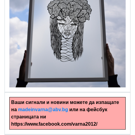
alinapapercut.com
Ръчно изрязани картини
Ваши сигнали и новини можете да изпащате
на
madeinvarna@abv.bg
или на фейсбук
страницата ни
https://www.facebook.com/varna2012/