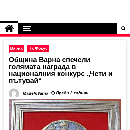
Варна
На Фокус
Община Варна спечели
голямата награда в
националния конкурс „Чети и
пътувай“
Преди 3 години
MadeInVarna