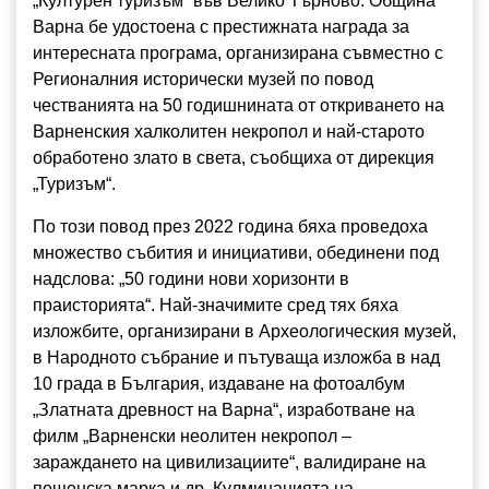
„Културен туризъм“ във Велико Търново. Община
Варна бе удостоена с престижната награда за
интересната програма, организирана съвместно с
Регионалния исторически музей по повод
честванията на 50 годишнината от откриването на
Варненския халколитен некропол и най-старото
обработено злато в света, съобщиха от дирекция
„Туризъм“.
По този повод през 2022 година бяха проведоха
множество събития и инициативи, обединени под
надслова: „50 години нови хоризонти в
праисторията“. Най-значимите сред тях бяха
изложбите, организирани в Археологическия музей,
в Народното събрание и пътуваща изложба в над
10 града в България, издаване на фотоалбум
„Златната древност на Варна“, изработване на
филм „Варненски неолитен некропол –
зараждането на цивилизациите“, валидиране на
пощенска марка и др. Кулминацията на