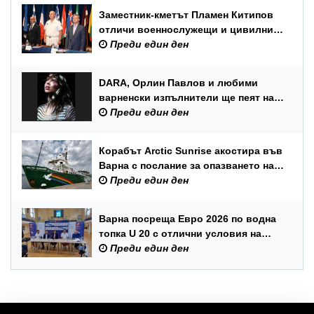
Заместник-кметът Пламен Китипов
отличи военнослужещи и цивилни
служители по повод Празника на
Преди един ден
ВМС
DARA, Орлин Павлов и любими
варненски изпълнители ще пеят на
празника на Варна
Преди един ден
Корабът Arctic Sunrise акостира във
Варна с послание за опазването на
Черно море
Преди един ден
Варна посреща Евро 2026 по водна
топка U 20 с отлични условия на
състезателните басейни
Преди един ден