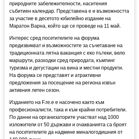
природните забележителности, наситения
събитиен календар. Представена е и възможността
за участие в десетото юбилейно издание на
Маратон Варна, който ще се проведе на 11 май.
Интерес сред посетителите на форума
предизвикват и възможностите за съчетаване на
традиционната лятна ваканция с еко пътеки, вело
маршрути, разходки сред природата, къмпинг
туризма и дегустации на вина и местни продукти.
На форума се представят и атрактивни
предложения за посещение на региона извън
активния летен сезон.
Изданието на F.re.e е насочено както към
професионалисти, така и към крайни потребители.
По данни на организаторите участват над 1000
изложители от 50 държави и очакванията са броят
на посетителите да надмине миналогодишния от