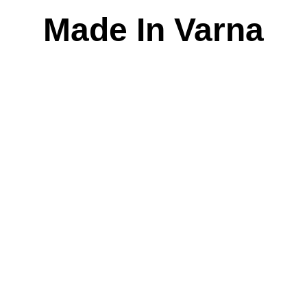
Skip
Made In Varna
to
content