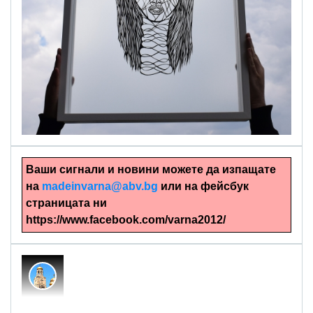
alinapapercut.com
Ръчно изрязани картини
Ваши сигнали и новини можете да изпащате
на
madeinvarna@abv.bg
или на фейсбук
страницата ни
https://www.facebook.com/varna2012/