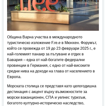
Община Варна участва в международното
туристическо изложение F.re.е в Мюнхен. Форумът,
който се провежда от 19 до 23 февруари 2025 г., е
най-големият панаир за пътуване и отдих в
Бавария – една от най-богатите федерални
провинции в Германия, с едно от най-високите
средни нива на доходи на глава от населението в
Европа.
Морската столица се представя като целогодишна
дестинация с акцент върху възможностите за
морски ваканционен, СПА и уелнес туризъм,
богатото културно-историческо наследство,