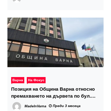
Варна
На Фокус
Позиция на Община Варна относно
премахването на дървета по бул.
„Княз Борис I“
Преди 3 месеца
MadeInVarna