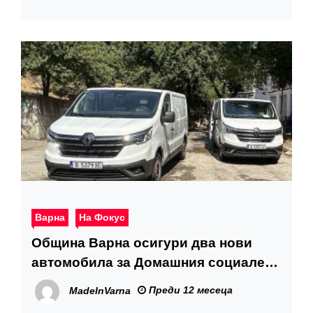
Варна
На Фокус
Община Варна осигури два нови
автомобила за Домашния социален
патронаж
Преди 12 месеца
MadeInVarna