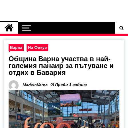
Варна
На Фокус
Община Варна участва в най-
големия панаир за пътуване и
отдих в Бавария
Преди 1 година
MadeInVarna