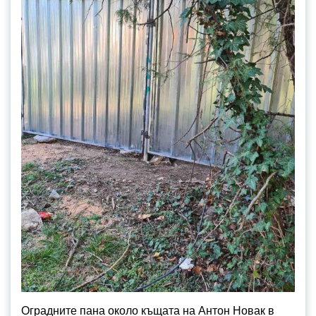
Оградните пана около къщата на Антон Новак в