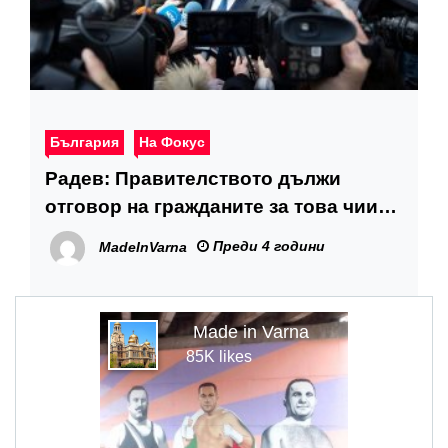
България
На Фокус
Радев: Правителството дължи
отговор на гражданите за това чии
интереси обслужва
Преди 4 години
MadeInVarna
Made in Varna
85K likes