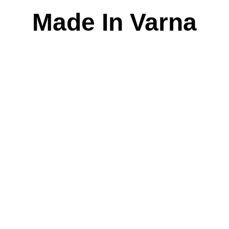
Skip
Made In Varna
to
content