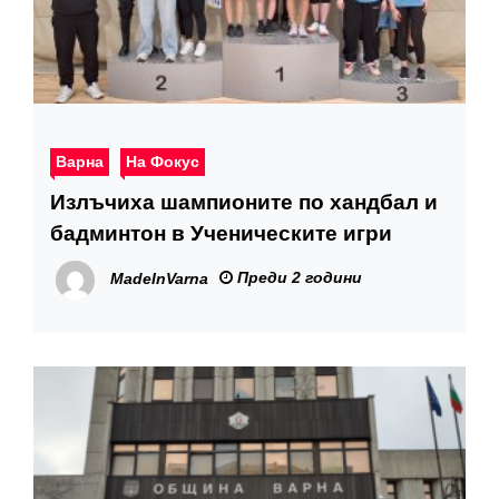
Варна
На Фокус
Излъчиха шампионите по хандбал и
бадминтон в Ученическите игри
Преди 2 години
MadeInVarna