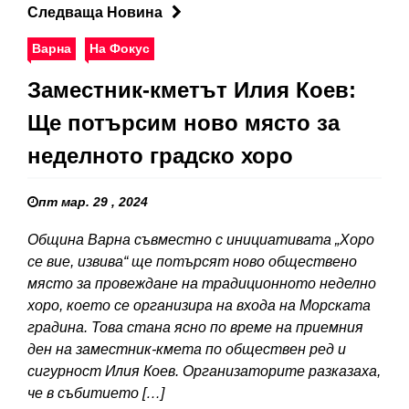
Следваща Новина
Варна
На Фокус
Заместник-кметът Илия Коев:
Ще потърсим ново място за
неделното градско хоро
пт мар. 29 , 2024
Община Варна съвместно с инициативата „Хоро
се вие, извива“ ще потърсят ново обществено
място за провеждане на традиционното неделно
хоро, което се организира на входа на Морската
градина. Това стана ясно по време на приемния
ден на заместник-кмета по обществен ред и
сигурност Илия Коев. Организаторите разказаха,
че в събитието […]