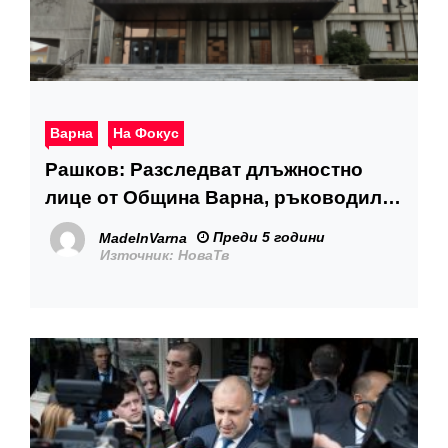
Варна
На Фокус
Рашков: Разследват длъжностно
лице от Община Варна, ръководило
престъпна група
Преди 5 години
MadeInVarna
Източник:
НоваТв