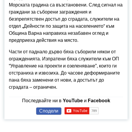
Морската градина са възстановени. След сигнал на
граждани за съборени заграждения и
безпрепятствен достъп до сградата, служители на
отдел „Дейности по защита на населението“ към
Община Варна направиха незабавен оглед и
предприеха действия на място.
Части от паднало дърво бяха съборили някои от
огражденията. Изпратени бяха служители към ОП
“Управление на проекти и озеленяване”, които ги
отстраниха и извозиха. До часове деформираните
пана бяха заменени от нови, а достъпът до
сградата – ограничен.
Последвайте ни в
YouTube
и
Facebook
Сподели