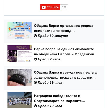
Община Варна организира редица
инициативи по повод
Международния ден на младежта –
Преди 30 минути
12 август
Варна посреща един от символите
на обединена Европа – Младежкия
симфоничен оркестър на ЕС
Преди 2 часа
Община Варна въвежда нова услуга
за денонощна грижа за възрастни
хора и лица с трайни увреждания
Преди 19 часа
Наградиха победителите в
Спартакиадата по морските
спортове на Военноморските сили
Преди 19 часа