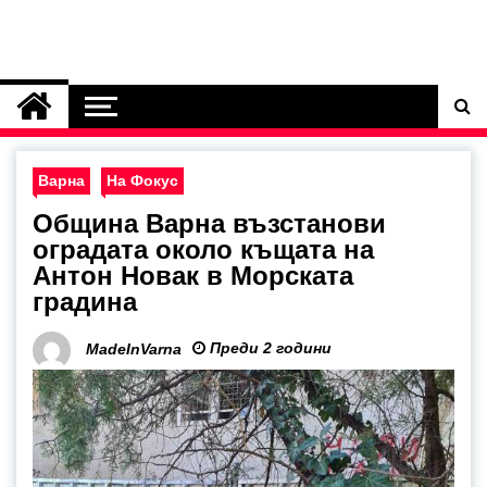
Варна
На Фокус
Община Варна възстанови
оградата около къщата на
Антон Новак в Морската
градина
Преди 2 години
MadeInVarna