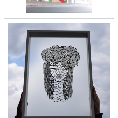
alinapapercut.com
Ръчно изрязани картини