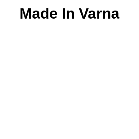
Skip
Made In Varna
to
content