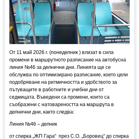
От 11 май 2026 г. (понеделник ) влизат в сила
промени в маршрутното разписание на автобусна
линия №46 за делнични дни. Линията ще се
обслужва по оптимизирано разписание, което цели
подобряване на ритмичността и удобството за
пътуващите в работните и учебни дни от
седмицата. Въведени са промени, които са
съобразени с натовареността на маршрута в
делнични дни, както следва:
Линия №46 – делник
от спирка „ЖП Гара“ през С.О. „Боровец“ до спирка