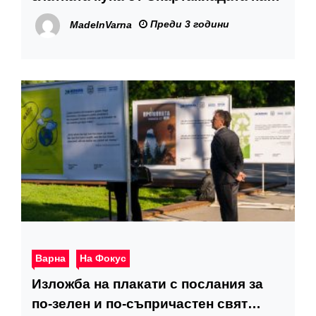
учителите
Преди 3 години
MadeInVarna
Варна
На Фокус
Изложба на плакати с послания за
по-зелен и по-съпричастен свят