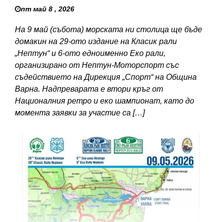
пт май 8 , 2026
На 9 май (събота) морската ни столица ще бъде
домакин на 29-ото издание на Класик рали
„Нептун“ и 6-ото едноименно Еко рали,
организирано от Нептун-Моторспорт със
съдействието на Дирекция „Спорт“ на Община
Варна. Надпреварата е втори кръг от
Националния ретро и еко шампионат, като до
момента заявки за участие са […]