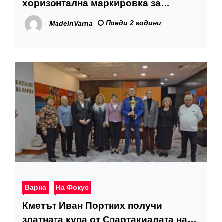
хоризонтална маркировка за
„зелена зона“ в район “Приморски”
Преди 2 години
MadeInVarna
Варна
На Фокус
Кметът Иван Портних получи
златната купа от Спартакиадата на