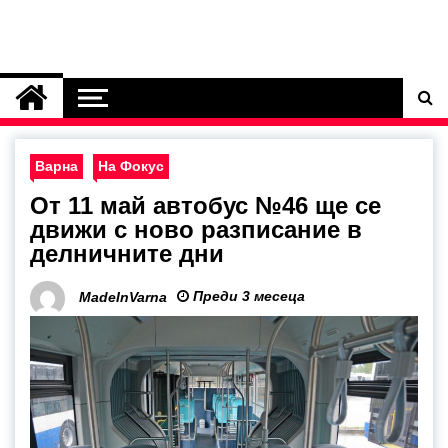
Варна
На Фокус
От 11 май автобус №46 ще се
движи с ново разписание в
делничните дни
Преди 3 месеца
MadeInVarna