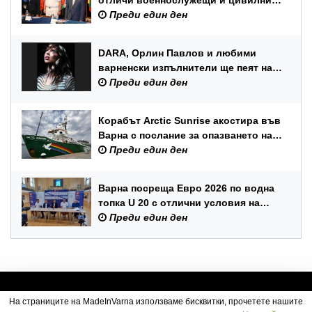
отличи военнослужещи и цивилни
служители по повод Празника на
Преди един ден
ВМС
DARA, Орлин Павлов и любими
варненски изпълнители ще пеят на
празника на Варна
Преди един ден
Корабът Arctic Sunrise акостира във
Варна с послание за опазването на
Черно море
Преди един ден
Варна посреща Евро 2026 по водна
топка U 20 с отлични условия на
състезателните басейни
Преди един ден
На страниците на MadeInVarna използваме бисквитки, прочетете нашите