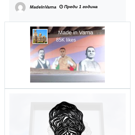
беше открита на входа на Морската
Преди 1 година
MadeInVarna
градина
Made in Varna
85K likes