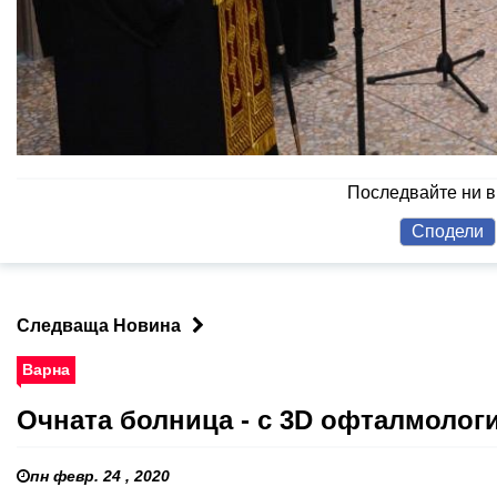
Последвайте ни 
Сподели
Следваща Новина
Варна
Очната болница - с 3D офталмолог
пн февр. 24 , 2020