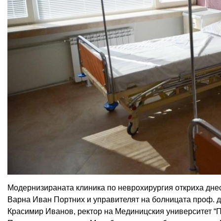
Модернизираната клиника по неврохирургия откриха дне
Варна Иван Портних и управителят на болницата проф. д
Красимир Иванов, ректор на Мединицския университет “П