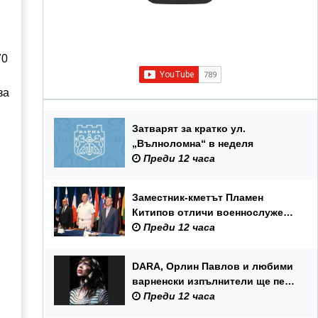
70
за
Затварят за кратко ул.
„Вълноломна“ в неделя
Преди 12 часа
Заместник-кметът Пламен
Китипов отличи военнослужещи
и цивилни служители по повод
Преди 12 часа
Празника на ВМС
DARA, Орлин Павлов и любими
варненски изпълнители ще пеят
на празника на Варна
Преди 12 часа