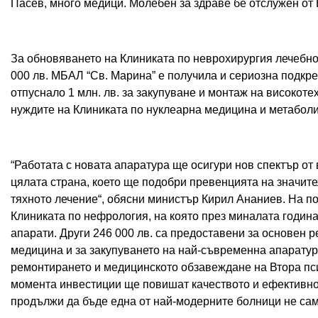
Пасев, много медици. Молебен за здраве бе отслужен от
За обновяването на Клиниката по неврохирургия лечебно
000 лв. МБАЛ “Св. Марина” е получила и сериозна подкр
отпуснало 1 млн. лв. за закупуване и монтаж на високот
нуждите на Клиниката по нуклеарна медицина и метаболи
“Работата с новата апаратура ще осигури нов спектър от
цялата страна, което ще подобри превенцията на значит
тяхното лечение“, обясни министър Кирил Ананиев. На по
Клиниката по нефрология, на която през миналата година
апарати. Други 246 000 лв. са предоставени за основен 
медицина и за закупуването на най-съвременна апаратура
ремонтирането и медицинското обзавеждане на Втора пс
момента инвестиции ще повишат качеството и ефективно
продължи да бъде една от най-модерните болници не само