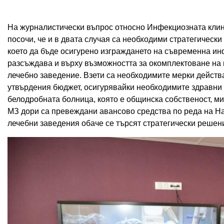
На журналистически въпрос относно Инфекциозната клин
посочи, че и в двата случая са необходими стратегическ
което да бъде осигурено изграждането на съвременна инф
разсъждава и върху възможността за окомплектоване на 
лечебно заведение. Взети са необходимите мерки дейст
утвърдения бюджет, осигурявайки необходимите здравни 
белодробната болница, която е общинска собственост, ми
МЗ дори са превеждани авансово средства по реда на На
лечебни заведения обаче се търсят стратегически решен