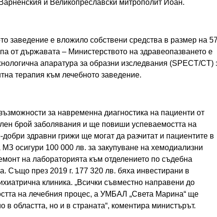
 Варненския и Великопреславски митрополит Йоан.
то заведение е вложило собствени средства в размер на 5
епа от държавата – Министерството на здравеопазването е
ехнологична апаратура за образни изследвания (SPECT/CT) 
тна терапия към лечебното заведение.
 възможности за навременна диагностика на пациенти от
елен брой заболявания и ще повиши успеваемостта на
-добри здравни грижи ще могат да разчитат и пациентите в
 МЗ осигури 100 000 лв. за закупуване на хемодиализни
ремонт на лабораторията към отделението по съдебна
. Също през 2019 г. 177 320 лв. бяха инвестирани в
ихиатрична клиника. „Всички съвместно направени до
стта на лечебния процес, а УМБАЛ „Света Марина“ ще
 в областта, но и в страната“, коментира министърът.