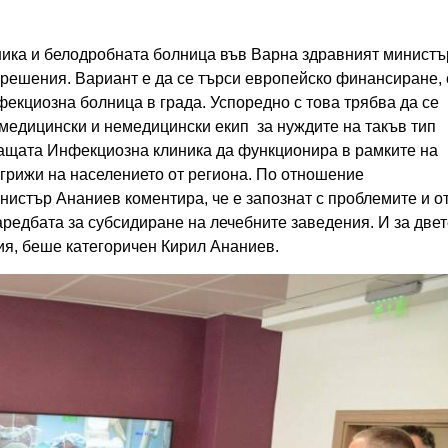
ика и белодробната болница във Варна здравният министъ
и решения. Вариант е да се търси европейско финансиране, 
екциозна болница в града. Успоредно с това трябва да се
медицински и немедицински екип за нуждите на такъв тип
ващата Инфекциозна клиника да функционира в рамките на
грижи на населението от региона. По отношение
нистър Ананиев коментира, че е запознат с проблемите и о
редбата за субсидиране на лечебните заведения. И за двет
ия, беше категоричен Кирил Ананиев.