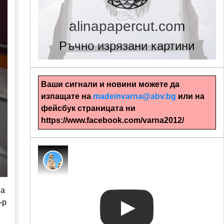
alinapapercut.com
Ръчно изрязани картини
Ваши сигнали и новини можете да
изпащате на
madeinvarna@abv.bg
или на
фейсбук страницата ни
https://www.facebook.com/varna2012/
на
-р