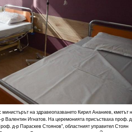
с министърът на здравеопазването Кирил Ананиев, кметът 
-р Валентин Игнатов. На церемонията присъстваха проф. д
роф. д-р Параскев Стоянов”, областният управител Стоян