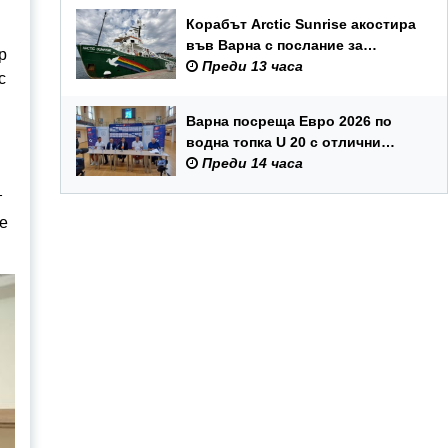
Корабът Arctic Sunrise акостира
във Варна с послание за
р
опазването на Черно море
Преди 13 часа
с
Варна посреща Евро 2026 по
водна топка U 20 с отлични
условия на състезателните
Преди 14 часа
басейни
т
е