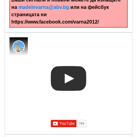
на
madeinvarna@abv.bg
или на фейсбук
страницата ни
https://www.facebook.com/varna2012/