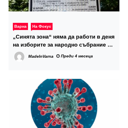
Варна
На Фокус
„Синята зона“ няма да работи в деня
на изборите за народно събрание –
19 април 2026 г.
Преди 4 месеца
MadeInVarna