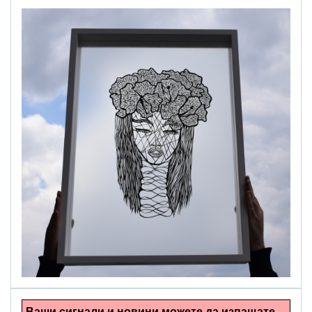
alinapapercut.com
Ръчно изрязани картини
Ваши сигнали и новини можете да изпащате