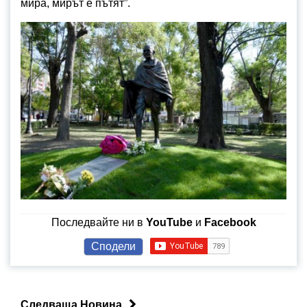
мира, мирът е пътят”.
Последвайте ни в
YouTube
и
Facebook
Сподели
Следваща Новина