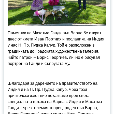
Паметник на Махатма Ганди във Варна бе открит
днес от кмета Иван Портних и посланика на Индия
у нас Н. Пр. Пуджа Капур. Той е разположен в
градинката до Градската художествена галерия,
чийто патрон – Борис Георгиев, лично е рисувал
портрет на Ганди и съпругата му.
„Благодаря за дарението на правителството на
Индия и на Н. Пр. Пуджа Капур. Чрез този
приятелски жест ние показваме пред света
специалната връзка на Варна с Индия и Махатма
Ганди – чрез големия творец, роден във Варна,
Борис Георгиев“, заяви кметът Иван Портних.