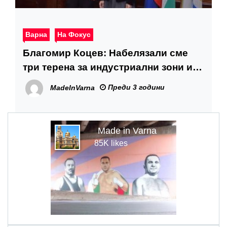
Варна
На Фокус
Благомир Коцев: Набелязали сме
три терена за индустриални зони и
технологични паркове във Варна
Преди 3 години
MadeInVarna
Made in Varna
85K likes