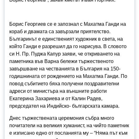
Борис Георгиев се е запознал с Махатма Ганди на
кораб и двамата са завързали приятелство.
Българинът е единственият художник в света, на
който Ганди е разрешил да го нарисува. В словото
си Н. Пр. Пуджа Капур заяви, че откриването на
паметника във Варна бележи тържественото
завършване на честванията в България на 150-
годишнината от рождението на Махатма Ганди. По
повод събитието бяха получени поздравителни
адреси от министъра на външните работи
Екатерина Захариева и от Калин Радев,
председател на Индийско- българската камара.
Днес тържествената церемония събра много
почитатели на великия хуманист, на чийто паметник
е изписано едно от посланията му – “Няма път към