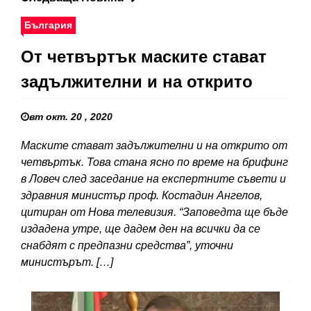
България
От четвъртък маските стават
задължителни и на открито
вт окт. 20 , 2020
Маските стават задължителни и на открито от
четвъртък. Това стана ясно по време на брифинг
в Ловеч след заседание на експертните съвети и
здравния министър проф. Костадин Ангелов,
цитиран от Нова телевизия. “Заповедта ще бъде
издадена утре, ще дадем ден на всички да се
снабдят с предпазни средства”, уточни
министърът. […]