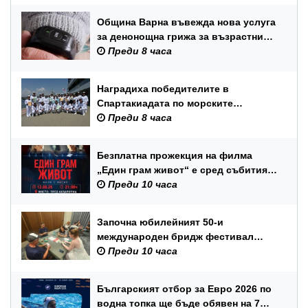
Община Варна въвежда нова услуга
за денонощна грижа за възрастни
хора и лица с трайни увреждания
Преди 8 часа
Наградиха победителите в
Спартакиадата по морските
спортове на Военноморските сили
Преди 8 часа
Безплатна прожекция на филма
„Един грам живот“ е сред събитията
за Международния ден на младежта
Преди 10 часа
във Варна
Започна юбилейният 50-и
международен бридж фестивал
„Варна“
Преди 10 часа
Българският отбор за Евро 2026 по
водна топка ще бъде обявен на 7