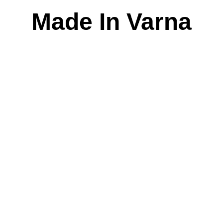
Skip
Made In Varna
to
content