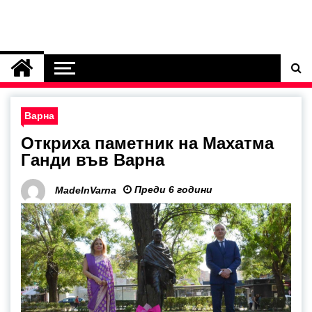
Варна
Откриха паметник на Махатма
Ганди във Варна
Преди 6 години
MadeInVarna