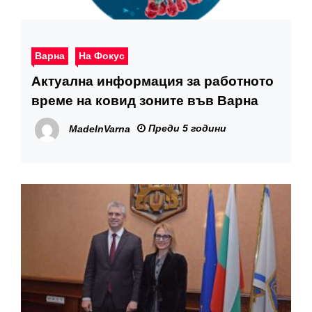
Варна
На Фокус
Актуална информация за работното
време на ковид зоните във Варна
Преди 5 години
MadeInVarna