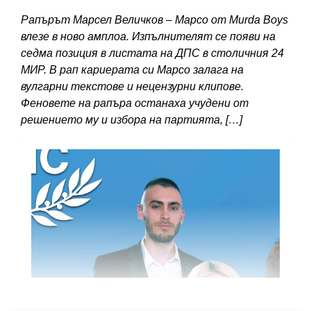
Рапърът Марсел Величков – Марсо от Murda Boys
влезе в ново амплоа. Изпълнителят се появи на
седма позиция в листата на ДПС в столичния 24
МИР. В рап кариерата си Марсо залага на
вулгарни текстове и нецензурни клипове.
Феновете на рапъра останаха учудени от
решението му и избора на партията, […]