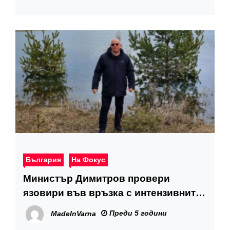
България
На Фокус
Министър Димитров провери
язовири във връзка с интензивните
валежи
Преди 5 години
MadeInVarna