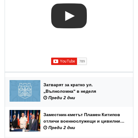
Затварят за кратко ул.
„Вълноломна“ в неделя
Преди 2 дни
Заместник-кметът Пламен Китипов
отличи военнослужещи и цивилни
служители по повод Празника на
Преди 2 дни
ВМС