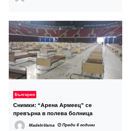
България
Снимки: “Арена Армеец” се
превърна в полева болница
Преди 6 години
MadeInVarna