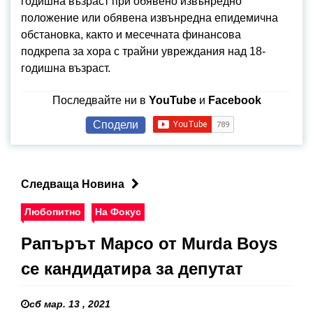
годишна възраст при обявено извънредно
положение или обявена извънредна епидемична
обстановка, както и месечната финансова
подкрепа за хора с трайни увреждания над 18-
годишна възраст.
Последвайте ни в
YouTube
и
Facebook
Сподели
Следваща Новина
Любопитно
На Фокус
Рапърът Марсо от Murda Boys
се кандидатира за депутат
сб мар. 13 , 2021