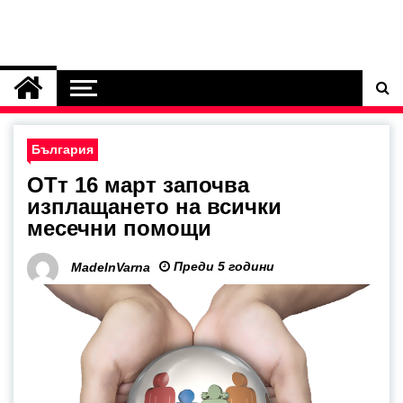
България
ОТт 16 март започва
изплащането на всички
месечни помощи
Преди 5 години
MadeInVarna