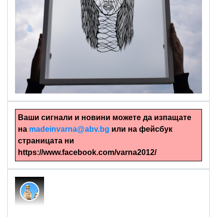
alinapapercut.com
Ръчно изрязани картини
Ваши сигнали и новини можете да изпащате
на
madeinvarna@abv.bg
или на фейсбук
страницата ни
https://www.facebook.com/varna2012/