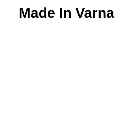
Skip
Made In Varna
to
content