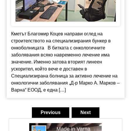
Кметът Благомир Коцев направи оглед на
строителството на специализирания бункер в
онкоболницата В битката с онкологичните
заболявания всяко навременно лечение има
значение. Именно затова вторият линеен
ускорител, който вече е доставен в
Специализирана болница за активно лечение на
онкологични заболявания „Д-р Марко А. Марков –
Варна“ ЕООД, е една […]
Навигация
Previous
Next
Made in Varna