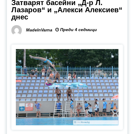
Затварят басейни „Д-р Л.
Лазаров“ и „Алекси Алексиев“
днес
Преди 4 седмици
MadeInVarna