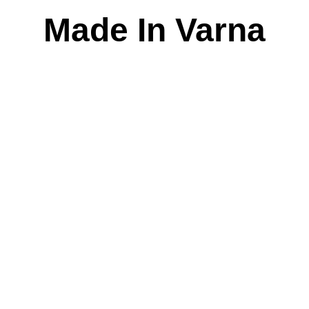
Skip
Made In Varna
to
content