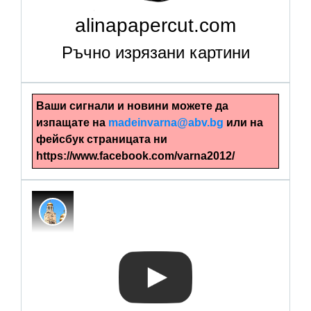
alinapapercut.com
Ръчно изрязани картини
Ваши сигнали и новини можете да
изпащате на
madeinvarna@abv.bg
или на
фейсбук страницата ни
https://www.facebook.com/varna2012/