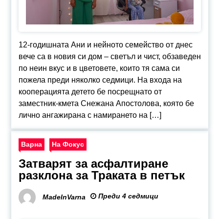
12-годишната Ани и нейното семейство от днес
вече са в новия си дом – светъл и чист, обзаведен
по неин вкус и в цветовете, които тя сама си
пожела преди няколко седмици. На входа на
кооперацията детето бе посрещнато от
заместник-кмета Снежана Апостолова, която бе
лично ангажирана с намирането на […]
Варна
На Фокус
Затварят за асфалтиране
разклона за Траката в петък
Преди 4 седмици
MadeInVarna