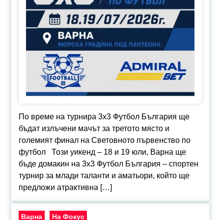
По време на турнира 3х3 Футбол България ще
бъдат излъчени мачът за третото място и
големият финал на Световното първенство по
футбол Този уикенд – 18 и 19 юли, Варна ще
бъде домакин на 3х3 Футбол България – спортен
турнир за млади таланти и аматьори, който ще
предложи атрактивна […]
Варна
На Фокус