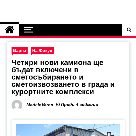
Варна
На Фокус
Четири нови камиона ще
бъдат включени в
сметосъбирането и
сметоизвозването в града и
курортните комплекси
Преди 4 седмици
MadeInVarna