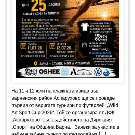
На 11 и 12 юли на плажната ивица във
варненския район Аспарухово ще се проведе
първия от веригата турнири по футволей „Wild
Art Sport Cup 2026“. Той се организира от ДФК
„Аспарухово“ със съдействието на Дирекция
„Спорт“ на Община Варна. Заявки за участие в
най-мащабния турнир по футволей на […]