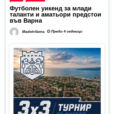
Футболен уикенд за млади
таланти и аматьори предстои
във Варна
Преди 4 седмици
MadeInVarna