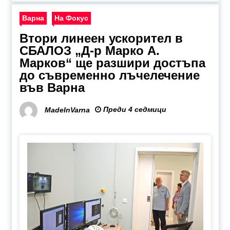
Варна
На Фокус
Втори линеен ускорител в
СБАЛОЗ „Д-р Марко А.
Марков“ ще разшири достъпа
до съвременно лъчелечение
във Варна
Преди 4 седмици
MadeInVarna