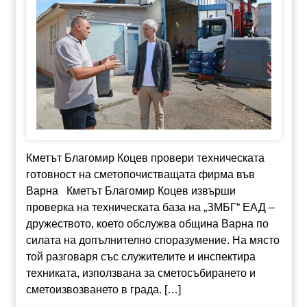
Кметът Благомир Коцев провери техническата
готовност на сметопочистващата фирма във
Варна Кметът Благомир Коцев извърши
проверка на техническата база на „ЗМБГ“ ЕАД –
дружеството, което обслужва община Варна по
силата на допълнително споразумение. На място
той разговаря със служителите и инспектира
техниката, използвана за сметосъбирането и
сметоизвозването в града. […]