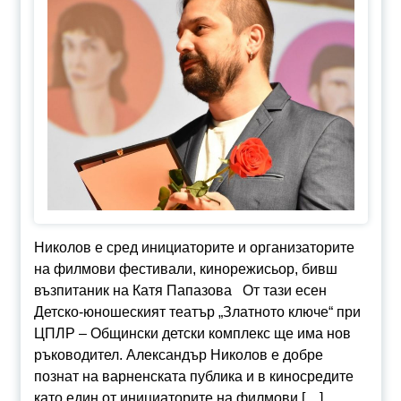
Николов е сред инициаторите и организаторите
на филмови фестивали, кинорежисьор, бивш
възпитаник на Катя Папазова От тази есен
Детско-юношеският театър „Златното ключе“ при
ЦПЛР – Общински детски комплекс ще има нов
ръководител. Александър Николов е добре
познат на варненската публика и в киносредите
като един от инициаторите на филмови […]