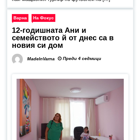
Варна
На Фокус
12-годишната Ани и
семейството й от днес са в
новия си дом
Преди 4 седмици
MadeInVarna