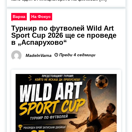
Варна
На Фокус
Турнир по футволей Wild Art
Sport Cup 2026 ще се проведе
в „Аспарухово“
Преди 4 седмици
MadeInVarna