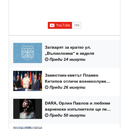
Затварят за кратко ул.
„Вълноломна“ в неделя
Преди 14 минути
Заместник-кметът Пламен
Китипов отличи военнослужещи
и цивилни служители по повод
Преди 26 минути
Празника на ВМС
DARA, Орлин Павлов и любими
варненски изпълнители ще пеят
на празника на Варна
Преди 50 минути