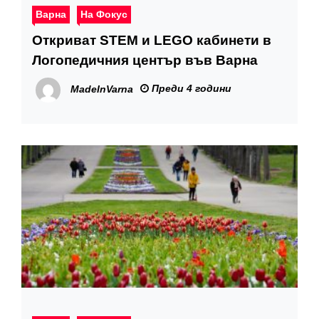
Варна
На Фокус
Откриват STEM и LEGO кабинети в
Логопедичния център във Варна
Преди 4 години
MadeInVarna