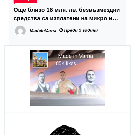
Още близо 18 млн. лв. безвъзмездни
средства са изплатени на микро и
малки компании по ОПИК
Преди 5 години
MadeInVarna
Made in Varna
85K likes