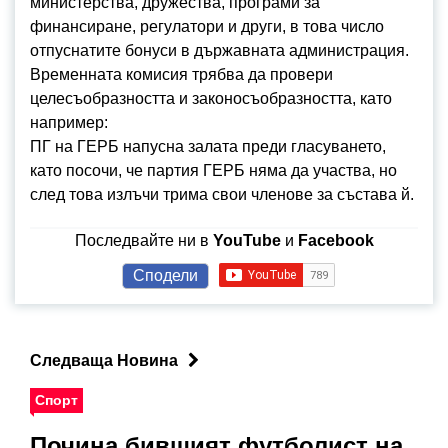
министерства, дружества, програми за
финансиране, регулатори и други, в това число
отпуснатите бонуси в държавната администрация.
Временната комисия трябва да провери
целесъобразността и законосъобразността, като
например:
ПГ на ГЕРБ напусна залата преди гласуването,
като посочи, че партия ГЕРБ няма да участва, но
след това излъчи трима свои членове за състава й.
Последвайте ни в
YouTube
и
Facebook
Сподели
Следваща Новина
Спорт
Почина бившият футболист на