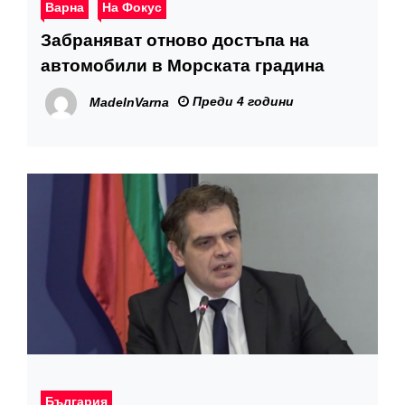
Варна
На Фокус
Забраняват отново достъпа на
автомобили в Морската градина
Преди 4 години
MadeInVarna
България