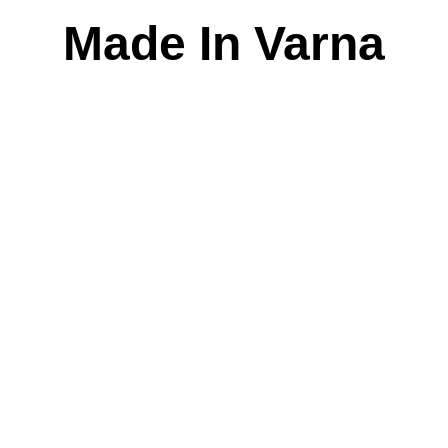
Skip
Made In Varna
to
content