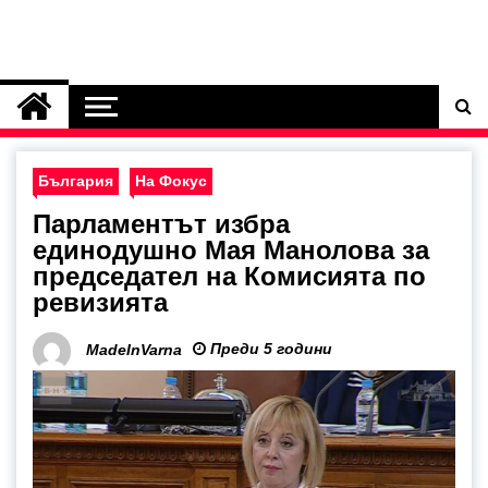
България
На Фокус
Парламентът избра
единодушно Мая Манолова за
председател на Комисията по
ревизията
Преди 5 години
MadeInVarna