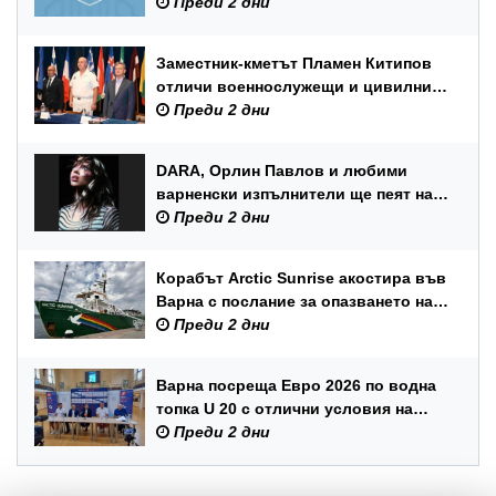
Преди 2 дни
Заместник-кметът Пламен Китипов
отличи военнослужещи и цивилни
служители по повод Празника на
Преди 2 дни
ВМС
DARA, Орлин Павлов и любими
варненски изпълнители ще пеят на
празника на Варна
Преди 2 дни
Корабът Arctic Sunrise акостира във
Варна с послание за опазването на
Черно море
Преди 2 дни
Варна посреща Евро 2026 по водна
топка U 20 с отлични условия на
състезателните басейни
Преди 2 дни