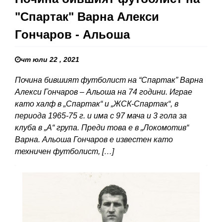
"Спартак" Варна Алекси
Гончаров - Альоша
чт юли 22 , 2021
Почина бившият футболист на “Спартак” Варна
Алекси Гончаров – Альоша на 74 години. Играе
като халф в „Спартак“ и „ЖСК-Спартак“, в
периода 1965-75 г. и има с 97 мача и 3 гола за
клуба в „А“ група. Преди това е в „Локомотив“
Варна. Альоша Гончаров е известен като
техничен футболист, […]