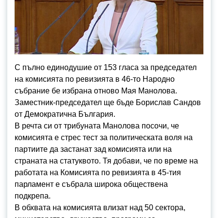
С пълно единодушие от 153 гласа за председател
на комисията по ревизията в 46-то Народно
събрание бе избрана отново Мая Манолова.
Заместник-председател ще бъде Борислав Сандов
от Демократична България.
В речта си от трибуната Манолова посочи, че
комисията е стрес тест за политическата воля на
партиите да застанат зад комисията или на
страната на статуквото. Тя добави, че по време на
работата на Комисията по ревизията в 45-тия
парламент е събрала широка обществена
подкрепа.
В обхвата на комисията влизат над 50 сектора,