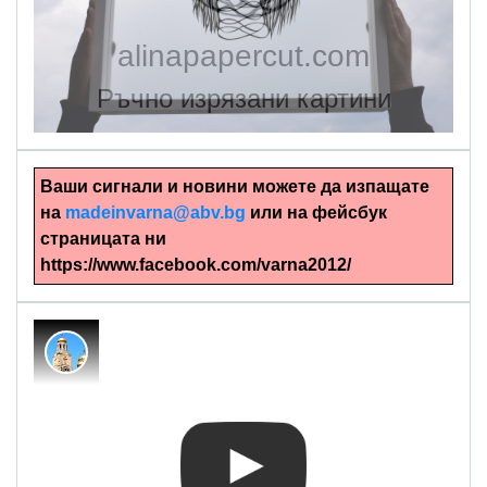
alinapapercut.com
Ръчно изрязани картини
Ваши сигнали и новини можете да изпащате
на
madeinvarna@abv.bg
или на фейсбук
страницата ни
https://www.facebook.com/varna2012/