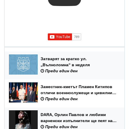
Затварят за кратко ул.
„Вълноломна“ в неделя
Преди един ден
Заместник-кметът Пламен Китипов
отличи военнослужещи и цивилни
служители по повод Празника на
Преди един ден
ВМС
DARA, Орлин Павлов и любими
варненски изпълнители ще пеят на
празника на Варна
Преди един ден