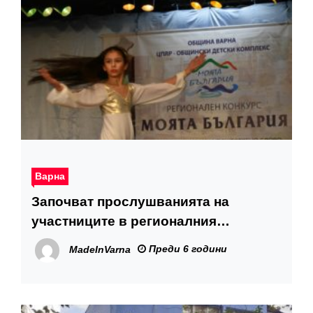
Варна
Започват прослушванията на
участниците в регионалния
ученически конкурс “Моята
Преди 6 години
MadeInVarna
България”