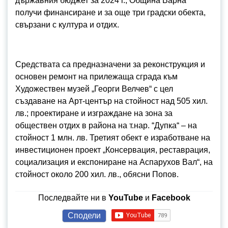
държавния бюджет за 2024 г., Община Варна
получи финансиране и за още три градски обекта,
свързани с култура и отдих.
Средствата са предназначени за реконструкция и
основен ремонт на прилежаща сграда към
Художествен музей „Георги Велчев“ с цел
създаване на Арт-център на стойност над 505 хил.
лв.; проектиране и изграждане на зона за
обществен отдих в района на т.нар. “Дупка“ – на
стойност 1 млн. лв. Третият обект е изработване на
инвестиционен проект „Консервация, реставрация,
социализация и експониране на Аспарухов Вал“, на
стойност около 200 хил. лв., обясни Попов.
Последвайте ни в
YouTube
и
Facebook
Сподели