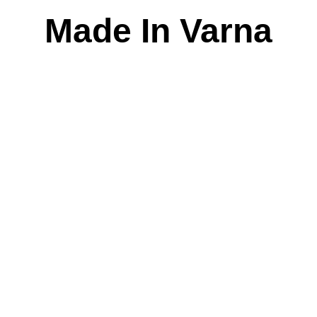
Skip
Made In Varna
to
content