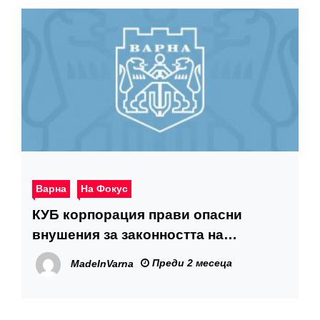
Варна
На Фокус
КУБ корпорация прави опасни
внушения за законността на
строителните им дейности, Община
Преди 2 месеца
MadeInVarna
Варна призовава гражданите да са
внимателни