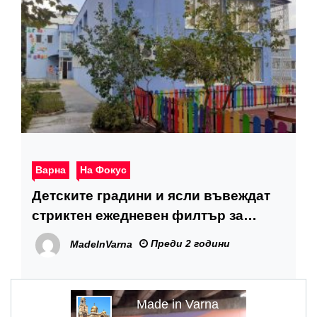
Варна
На Фокус
Детските градини и ясли въвеждат
стриктен ежедневен филтър за
недопускане на заболели деца
Преди 2 години
MadeInVarna
Made in Varna