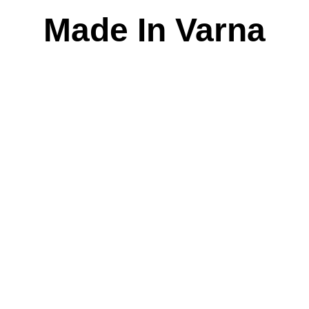
Skip
Made In Varna
to
content