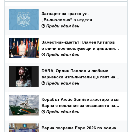
Затварят за кратко ул.
„Вълноломна“ в неделя
Преди един ден
Заместник-кметът Пламен Китипов
отличи военнослужещи и цивилни
служители по повод Празника на
Преди един ден
ВМС
DARA, Орлин Павлов и любими
варненски изпълнители ще пеят на
празника на Варна
Преди един ден
Корабът Arctic Sunrise акостира във
Варна с послание за опазването на
Черно море
Преди един ден
Варна посреща Евро 2026 по водна