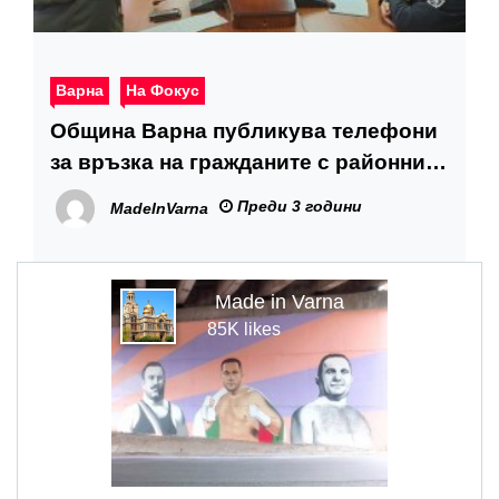
Варна
На Фокус
Община Варна публикува телефони
за връзка на гражданите с районните
кметства
Преди 3 години
MadeInVarna
Made in Varna
85K likes