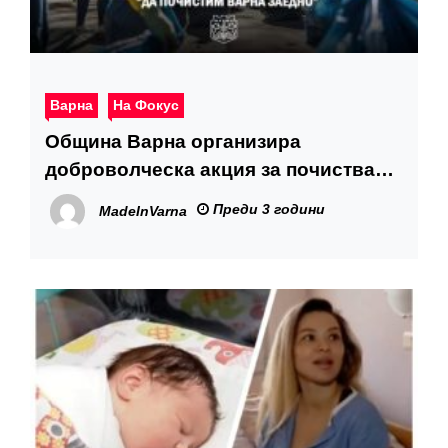
Варна
На Фокус
Община Варна организира
доброволческа акция за почистване
на града след урагана по
Преди 3 години
MadeInVarna
инициатива на кмета Благомир
Коцев