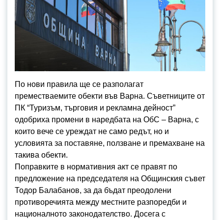
По нови правила ще се разполагат
преместваемите обекти във Варна. Съветниците от
ПК “Туризъм, търговия и рекламна дейност”
одобриха промени в наредбата на ОбС – Варна, с
които вече се уреждат не само редът, но и
условията за поставяне, ползване и премахване на
такива обекти.
Поправките в нормативния акт се правят по
предложение на председателя на Общинския съвет
Тодор Балабанов, за да бъдат преодолени
противоречията между местните разпоредби и
националното законодателство. Досега с