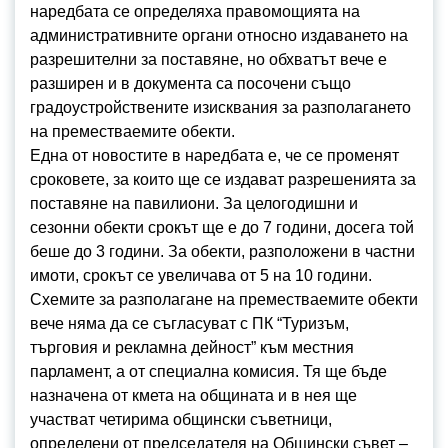
наредбата се определяха правомощията на
административните органи относно издаването на
разрешителни за поставяне, но обхватът вече е
разширен и в документа са посочени също
градоустройствените изисквания за разполагането
на преместваемите обекти.
Една от новостите в наредбата е, че се променят
сроковете, за които ще се издават разрешенията за
поставяне на павилиони. За целогодишни и
сезонни обекти срокът ще е до 7 години, досега той
беше до 3 години. За обекти, разположени в частни
имоти, срокът се увеличава от 5 на 10 години.
Схемите за разполагане на преместваемите обекти
вече няма да се съгласуват с ПК “Туризъм,
търговия и рекламна дейност” към местния
парламент, а от специална комисия. Тя ще бъде
назначена от кмета на общината и в нея ще
участват четирима общински съветници,
определени от председателя на Общински съвет –