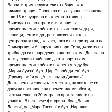
Варна, и трима служители от общинската
администрация. Срокът за съгласуване се запазва
– до 15-и януари на съответната година.
Въвеждат се по-строги изисквания за
преместваемите обекти, включително чадъри,
сенници, тенти и др., разположени както в
централната градска част, така и на територията на
Приморския и Аспаруховия парк. Те задължително
трябва да са в определена цветова гама. Досега на
тези условия трябваше да отговарят само
преместваемите обекти в карето между бул.
„Мария Луиза“, бул. „Цар Освободител“, бул.
„Приморски“ и ул. „Александър Дякович“.
Допълнен е и списъкът с местата, на които не се
допуска поставяне на преместваеми обекти,
включително на 20 метра по протежението на
улиците. В него вече фигурират бул. „Васил
Левски“, ул. „Мара Тасева“ и бул. „Народни