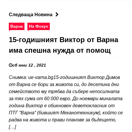
Следваща Новина
Варна
На Фокус
15-годишният Виктор от Варна
има спешна нужда от помощ
сб юни 12 , 2021
Снимка: ue-varna.bg15-годишният Виктор Димов
от Варна се бори за живота си, до десетина дни
семейството му трябва да събере непосилната
за тях сума от 60 000 евро. До ноември миналата
година Виктор е обикновен деветокласник от
ПТГ “Варна” (бившият Механотехникум), който се
радва на живота и прави планове за бъдещето,
[…]