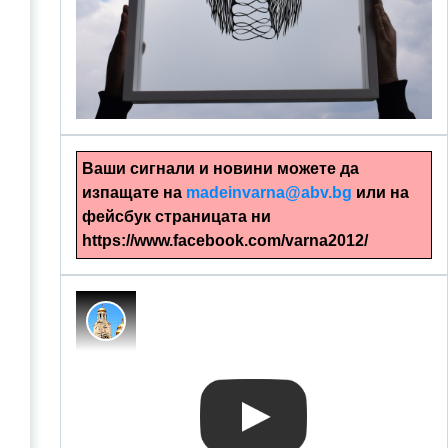
alinapapercut.com
Ръчно изрязани картини
Ваши сигнали и новини можете да
изпащате на
madeinvarna@abv.bg
или на
фейсбук страницата ни
https://www.facebook.com/varna2012/