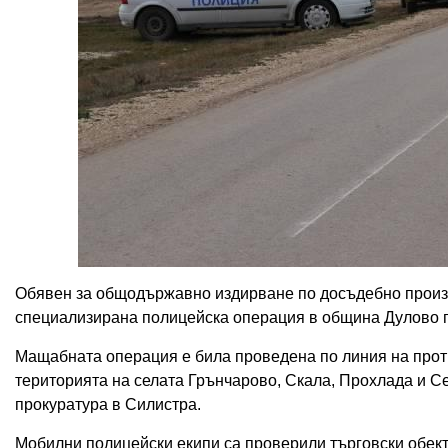
Обявен за общодържавно издирване по досъдебно произв
специализирана полицейска операция в община Дулово п
Мащабната операция е била проведена по линия на прот
територията на селата Грънчарово, Скала, Прохлада и Се
прокуратура в Силистра.
Мобилни полицейски екипи са проверили търговски обекти