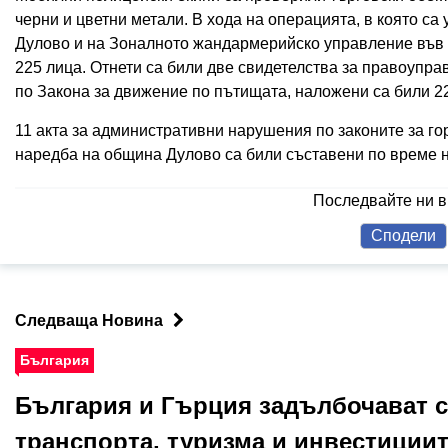
черни и цветни метали. В хода на операцията, в която с
Дулово и на Зоналното жандармерийско управление във 
225 лица. Отнети са били две свидетелства за правоупр
по Закона за движение по пътищата, наложени са били 2
11 акта за административни нарушения по законите за гор
наредба на община Дулово са били съставени по време 
Последвайте ни 
Сподели
Следваща Новина
България
България и Гърция задълбочават с
транспорта, туризма и инвестиции