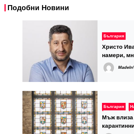
Подобни Новини
България
Христо Ива
намери, мн
няма
MadeIn
България
Н
Мъж влиза 
карантинн