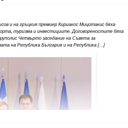
сов и на гръцкия премиер Кириакос Мицотакис бяха
орта, туризма и инвестициите. Договореностите бяха
руполис Четвърто заседание на Съвета за
ата на Република България и на Република […]