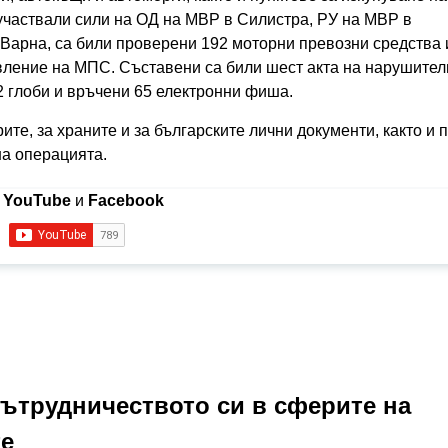
а участвали сили на ОД на МВР в Силистра, РУ на МВР в
Варна, са били проверени 192 моторни превозни средства 
авление на МПС. Съставени са били шест акта на нарушител
2 глоби и връчени 65 електронни фиша.
ите, за храните и за българските лични документи, както и 
на операцията.
в
YouTube
и
Facebook
ътрудничеството си в сферите на
те