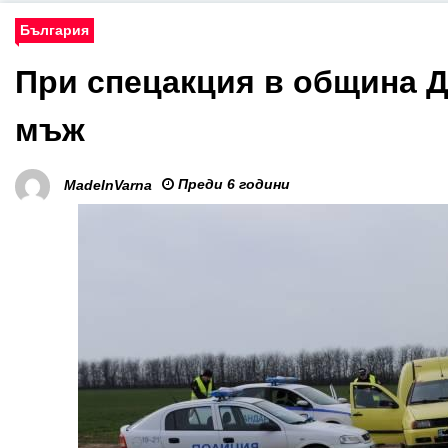
България
При спецакция в община Д
мъж
Преди 6 години
MadeInVarna