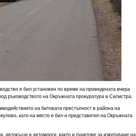
одство е бил установен по време на проведената вчера
од ръководството на Окръжната прокуратура в Силистра.
иводействието на битовата престъпност в района на
кулово, като на място е бил и представител на Окръжната
, автокъщи и автоморги, както и пунктове за изкупуване на