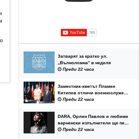
и
и
по
Затварят за кратко ул.
„Вълноломна“ в неделя
Преди 22 часа
Заместник-кметът Пламен
Китипов отличи военнослужещи
и цивилни служители по повод
Преди 22 часа
Празника на ВМС
DARA, Орлин Павлов и любими
варненски изпълнители ще пеят
на празника на Варна
Преди 22 часа