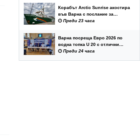
Корабът Arctic Sunrise акостира
във Варна с послание за
опазването на Черно море
Преди 23 часа
Варна посреща Евро 2026 по
водна топка U 20 с отлични
условия на състезателните
Преди 24 часа
басейни