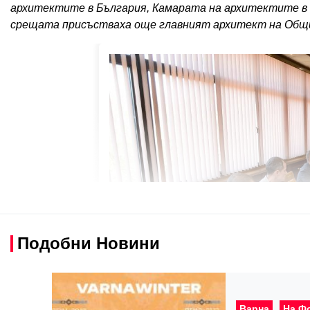
архитектите в България, Камарата на архитектите в
срещата присъстваха още главният архитект на Общи
Подобни Новини
Варна
На Ф