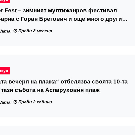
er Fest – зимният мултижанров фестивал
арна с Горан Брегович и още много други
Преди 8 месеца
Varna
окус
та вечеря на плажа“ отбелязва своята 10-та
тази събота на Аспаруховия плаж
Преди 2 години
Varna