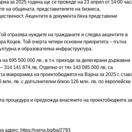
а за 2025 година ще се проведе на 23 април от 14:00 час
те на общината, представителите на бизнеса,
ественост. Акцентите в документа бяха представени
 Той отразява нуждите на гражданите и следва акцентите в
ира Коцев. Той очерта четири основни приоритета – пътна
 културна и образователна инфраструктура.
на 695 500 000 лв., в т.ч. приходи за делегирани държавни
– 314 141 874 лв. Отделно от тях 143 095 000 лв. са
та макрорамка на проектобюджета на Варна за 2025 г. став
6 млн. лв. с допълнителни близо 126 млн. лв. по европейски
та процедура и предхожда внасянето на проектобюджета з
адрес: https://varna.bg/bg/2793