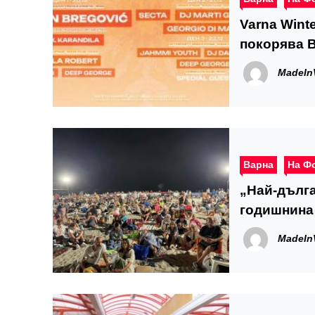
Varna Wint
покорява В
артисти
MadeIn
Варна
На Ф
„Най-дълга
годишнина 
MadeIn