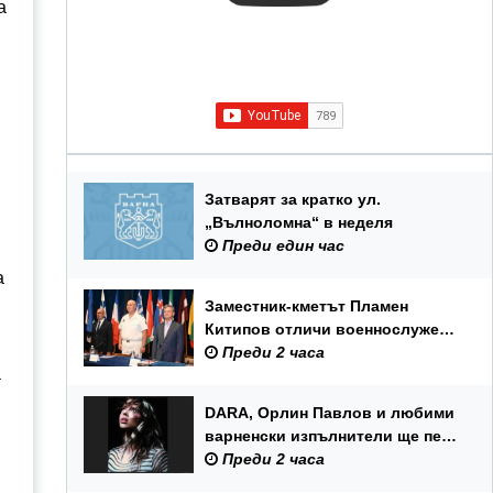
а
Затварят за кратко ул.
„Вълноломна“ в неделя
Преди един час
а
Заместник-кметът Пламен
Китипов отличи военнослужещи
и цивилни служители по повод
Преди 2 часа
а
Празника на ВМС
DARA, Орлин Павлов и любими
варненски изпълнители ще пеят
на празника на Варна
Преди 2 часа