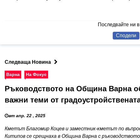
Последвайте ни 
Сподели
Следваща Новина
Варна
На Фокус
Ръководството на Община Варна об
важни теми от градоустройствената
вт апр. 22 , 2025
Кметът Благомир Коцев и заместник-кметът по въпр
Китипов се срещнаха в Община Варна с ръководството