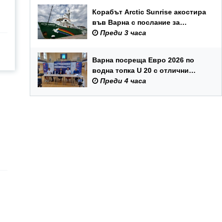
Корабът Arctic Sunrise акостира
във Варна с послание за
опазването на Черно море
Преди 3 часа
Варна посреща Евро 2026 по
водна топка U 20 с отлични
условия на състезателните
Преди 4 часа
басейни