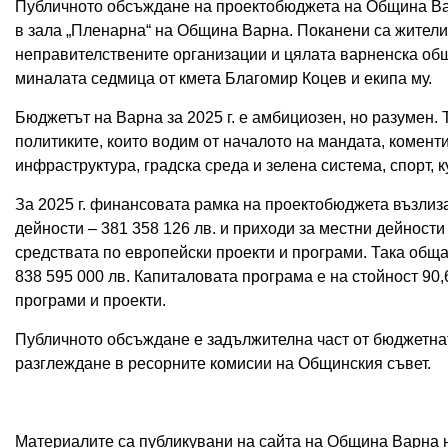
Публичното обсъждане на проектобюджета на Община Варн
в зала „Пленарна“ на Община Варна. Поканени са жители
неправителствените организации и цялата варненска общ
миналата седмица от кмета Благомир Коцев и екипа му.
Бюджетът на Варна за 2025 г. е амбициозен, но разумен.
политиките, които водим от началото на мандата, комент
инфраструктура, градска среда и зелена система, спорт,
За 2025 г. финансовата рамка на проектобюджета възлиза 
дейности – 381 358 126 лв. и приходи за местни дейности 
средствата по европейски проекти и програми. Така обща
838 595 000 лв. Капиталовата програма е на стойност 90,
програми и проекти.
Публичното обсъждане е задължителна част от бюджетна
разглеждане в ресорните комисии на Общинския съвет.
Материалите са публикувани на сайта на Община Варна на 