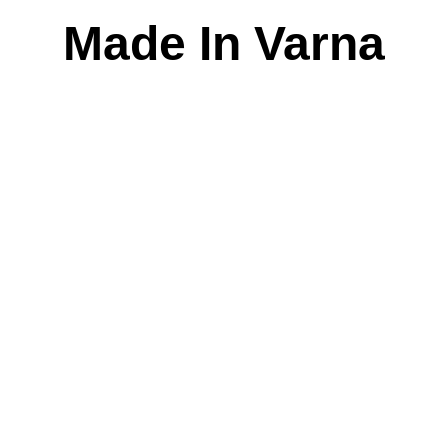
Skip
Made In Varna
to
content