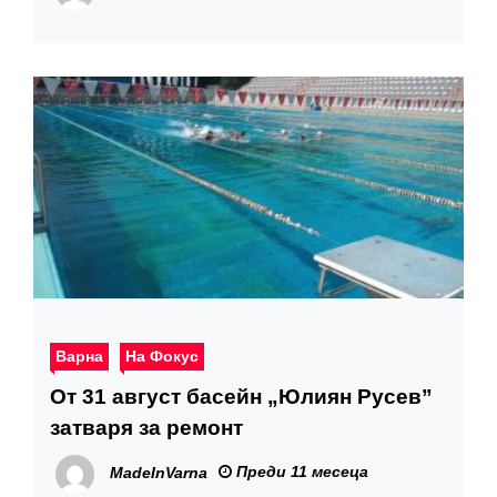
Варна
На Фокус
От 31 август басейн „Юлиян Русев”
затваря за ремонт
Преди 11 месеца
MadeInVarna