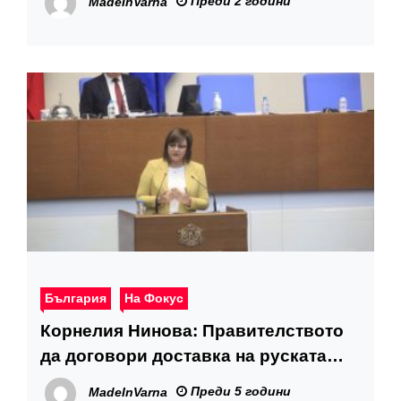
Преди 2 години
MadeInVarna
училищно образование
България
На Фокус
Корнелия Нинова: Правителството
да договори доставка на руската
ваксина „Спутник V“
Преди 5 години
MadeInVarna