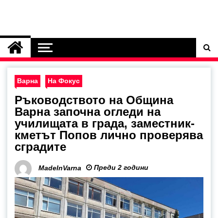
Варна
На Фокус
Ръководството на Община
Варна започна огледи на
училищата в града, заместник-
кметът Попов лично проверява
сградите
Преди 2 години
MadeInVarna