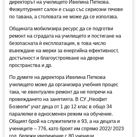
директорът на училището Ивелина Петкова.
Физкултурният салон е също със сериозни течове
по тавана, а столовата не може да се използва.
Общината мобилизира ресурс да се подготви
ремонт на сградата на училището и постигане на
безопасната ѝ експлоатация, в това число
въвеждане на мерки за енергийна ефективност,
достъпност и благоустрояване на дворни
пространства и др.
По думите на директора Ивелина Петкова
училището може да организира учебния процес
така, че евентуален ремонт да не попречи на
провеждането на занятията. В СУ „Неофит
Бозвели“ учат деца от 1 до 12 клас в общо 34
паралелки в едносменен режим на обучение.
Общият брой на служителите е 93, а на децата и
учениците – 776, като броят им спрямо 2022/ 2023
год. бележи увеличение с 80 ученици.