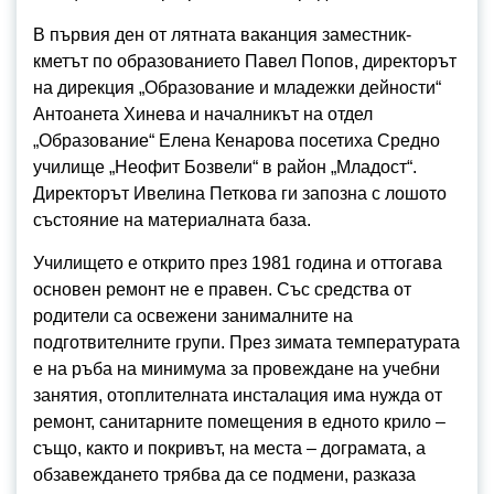
В първия ден от лятната ваканция заместник-
кметът по образованието Павел Попов, директорът
на дирекция „Образование и младежки дейности“
Антоанета Хинева и началникът на отдел
„Образование“ Елена Кенарова посетиха Средно
училище „Неофит Бозвели“ в район „Младост“.
Директорът Ивелина Петкова ги запозна с лошото
състояние на материалната база.
Училището е открито през 1981 година и оттогава
основен ремонт не е правен. Със средства от
родители са освежени занималните на
подготвителните групи. През зимата температурата
е на ръба на минимума за провеждане на учебни
занятия, отоплителната инсталация има нужда от
ремонт, санитарните помещения в едното крило –
също, както и покривът, на места – дограмата, а
обзавеждането трябва да се подмени, разказа