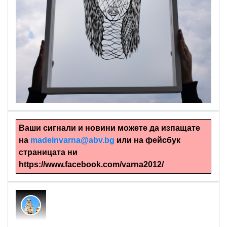
alinapapercut.com
Ръчно изрязани картини
Ваши сигнали и новини можете да изпащате
на
madeinvarna@abv.bg
или на фейсбук
страницата ни
https://www.facebook.com/varna2012/