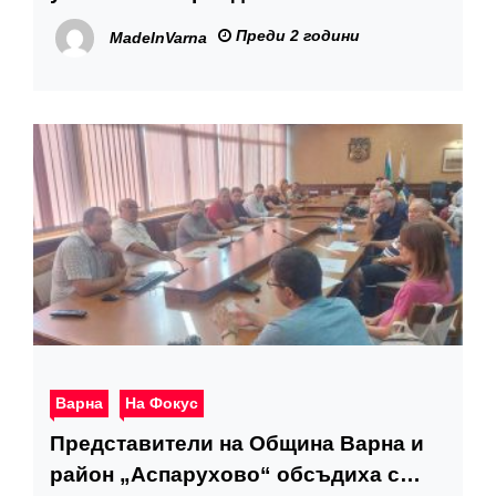
победителите в Европейско
Преди 2 години
MadeInVarna
първенство по плажен хандбал за
юноши и девойки
Варна
На Фокус
Представители на Община Варна и
район „Аспарухово“ обсъдиха с