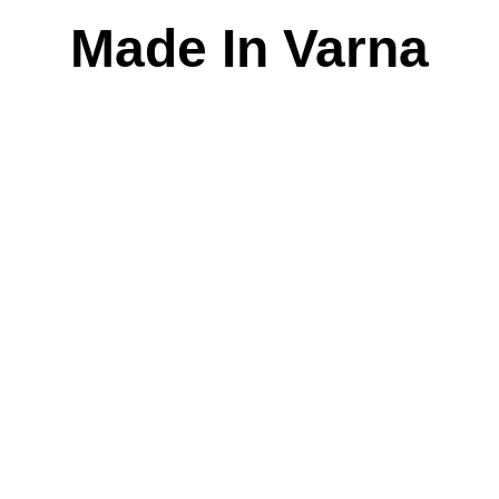
Skip
Made In Varna
to
content