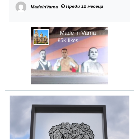
граждани ремонта на пътя Варна –
Преди 12 месеца
MadeInVarna
кв. „Галата“
Made in Varna
85K likes