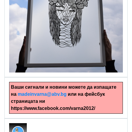
alinapapercut.com
Ръчно изрязани картини
Ваши сигнали и новини можете да изпащате
на
madeinvarna@abv.bg
или на фейсбук
страницата ни
https://www.facebook.com/varna2012/