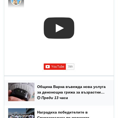
Община Варна въвежда нова услуга
за денонощна грижа за възрастни
хора и лица с трайни увреждания
Преди 13 часа
Наградиха победителите в
Спартакиадата по морските