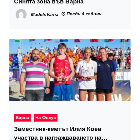
Синята зона във Варна
Преди 4 години
MadeInVarna
Варна
На Фокус
Заместник-кметът Илия Коев
участва в награждаването на