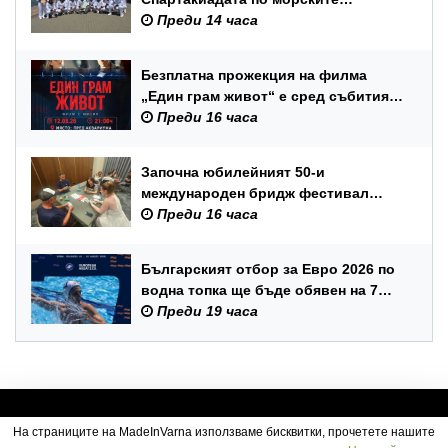
спортове на Военноморските сили
Преди 14 часа
Безплатна прожекция на филма
„Един грам живот“ е сред събитията
за Международния ден на младежта
Преди 16 часа
във Варна
Започна юбилейният 50-и
международен бридж фестивал
„Варна“
Преди 16 часа
Българският отбор за Евро 2026 по
водна топка ще бъде обявен на 7
август
Преди 19 часа
На страниците на MadeInVarna използваме бисквитки, прочетете нашите