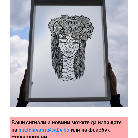
alinapapercut.com
Ръчно изрязани картини
Ваши сигнали и новини можете да изпащате
на
madeinvarna@abv.bg
или на фейсбук
страницата ни