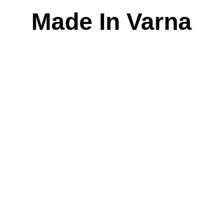
Skip
Made In Varna
to
content