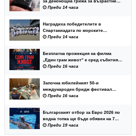
за денонощна грижа за възрастни
хора и лица с трайни увреждания
Преди 14 часа
Наградиха победителите в
Спартакиадата по морските
спортове на Военноморските сили
Преди 14 часа
Безплатна прожекция на филма
„Един грам живот“ е сред събитията
за Международния ден на младежта
Преди 16 часа
във Варна
Започна юбилейният 50-и
международен бридж фестивал
„Варна“
Преди 16 часа
Българският отбор за Евро 2026 по
водна топка ще бъде обявен на 7
август
Преди 19 часа