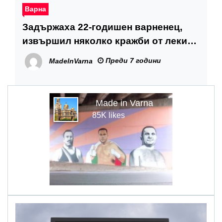
Варна
Задържаха 22-годишен варненец,
извършил няколко кражби от леки
автомобили във Варна
Преди 7 години
MadeInVarna
Made in Varna
85K likes