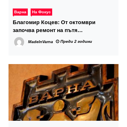
Варна
На Фокус
Благомир Коцев: От октомври
започва ремонт на пътя
„Аспарухово“ – „Галата“, обходът
Преди 2 години
MadeInVarna
ще е през местност „Боровец“