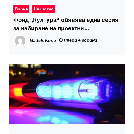
Варна
На Фокус
Фонд „Култура“ обявява една сесия
за набиране на проектни
предложения
Преди 4 години
MadeInVarna