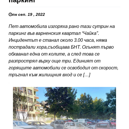
пн сеп. 19 , 2022
Пет автомобила изгоряха рано тази сутрин на
паркинг във варненския квартал “Чайка”.
Инцидентът е станал около 3.00 часа, няма
пострадали хора,съобщава БНТ. Огънят първо
обхванал една от колите, а след това се
разпрострял върху още три. Единият от
горящите автомобили се освободил от скорост,
тръгнал към жилищния вход и се […]