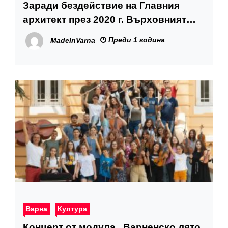
Заради бездействие на Главния
архитект през 2020 г. Върховният
административен съд осъди
Преди 1 година
MadeInVarna
Община Варна да заплати над 2,7
млн. лв.
Варна
Култура
Концерт от модула „Варненско лято