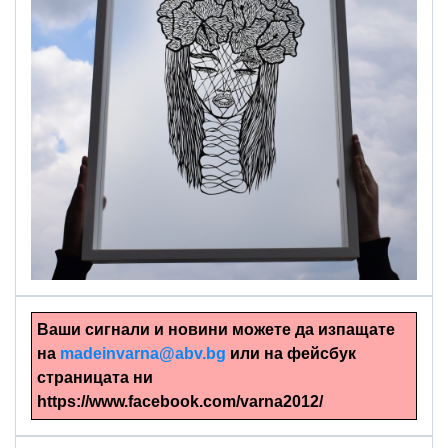
alinapapercut.com
Ръчно изрязани картини
Ваши сигнали и новини можете да изпащате
на
madeinvarna@abv.bg
или на фейсбук
страницата ни
https://www.facebook.com/varna2012/