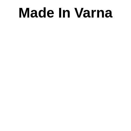
Skip
Made In Varna
to
content