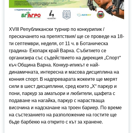
XVIII Републикански турнир по конкурипик /
прескачането на препятствия/ ще се проведе на 18-
ти септември, неделя, от 11 ч. в Ботаническа
градина- Екопарк край Варна. Събитието се
организира със съдействието на дирекция „Спорт“
къч Община Варна. Конкур-ипикът е най-
динамичната, интересна и масова дисциплина на
конния спорт. В надпреварата жокеите ще мерят
сили в шест дисциплини, сред които „Х“ паркур и
пони, паркур за аматьори и любители, щафета с
подаване на нагайка, паркур с нарастваща
височина и надскачане на троен бариер. По време
на състезанието на разположение на гостите ще
бъде барбекю на открито с кът за хранене.