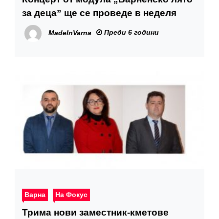
за деца” ще се проведе в неделя
Преди 6 години
MadeInVarna
Варна
На Фокус
Трима нови заместник-кметове