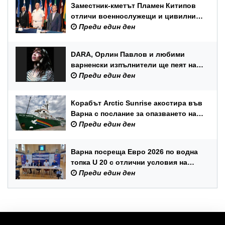
Заместник-кметът Пламен Китипов
отличи военнослужещи и цивилни
служители по повод Празника на
Преди един ден
ВМС
DARA, Орлин Павлов и любими
варненски изпълнители ще пеят на
празника на Варна
Преди един ден
Корабът Arctic Sunrise акостира във
Варна с послание за опазването на
Черно море
Преди един ден
Варна посреща Евро 2026 по водна
топка U 20 с отлични условия на
състезателните басейни
Преди един ден