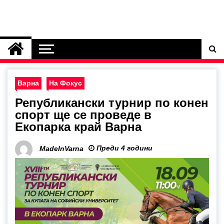
Варна
На Фокус
Републикански турнир по конен
спорт ще се проведе в
Екопарка край Варна
Преди 4 години
MadeInVarna